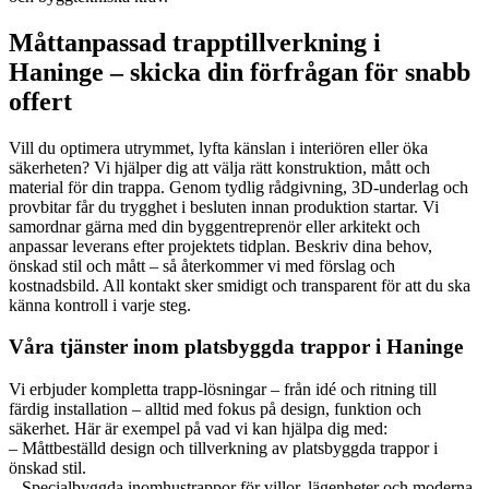
Måttanpassad trapptillverkning i
Haninge – skicka din förfrågan för snabb
offert
Vill du optimera utrymmet, lyfta känslan i interiören eller öka
säkerheten? Vi hjälper dig att välja rätt konstruktion, mått och
material för din trappa. Genom tydlig rådgivning, 3D-underlag och
provbitar får du trygghet i besluten innan produktion startar. Vi
samordnar gärna med din byggentreprenör eller arkitekt och
anpassar leverans efter projektets tidplan. Beskriv dina behov,
önskad stil och mått – så återkommer vi med förslag och
kostnadsbild. All kontakt sker smidigt och transparent för att du ska
känna kontroll i varje steg.
Våra tjänster inom platsbyggda trappor i Haninge
Vi erbjuder kompletta trapp-lösningar – från idé och ritning till
färdig installation – alltid med fokus på design, funktion och
säkerhet. Här är exempel på vad vi kan hjälpa dig med:
– Måttbeställd design och tillverkning av platsbyggda trappor i
önskad stil.
– Specialbyggda inomhustrappor för villor, lägenheter och moderna