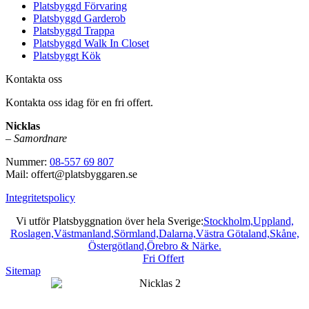
Platsbyggd Förvaring
Platsbyggd Garderob
Platsbyggd Trappa
Platsbyggd Walk In Closet
Platsbyggt Kök
Kontakta oss
Kontakta oss idag för en fri offert.
Nicklas
–
Samordnare
Nummer:
08-557 69 807
Mail: offert@platsbyggaren.se
Integritetspolicy
Vi utför Platsbyggnation över hela Sverige:
Stockholm,
Uppland,
Roslagen,
Västmanland,
Sörmland,
Dalarna,
Västra Götaland,
Skåne,
Östergötland,
Örebro & Närke.
Fri Offert
Sitemap