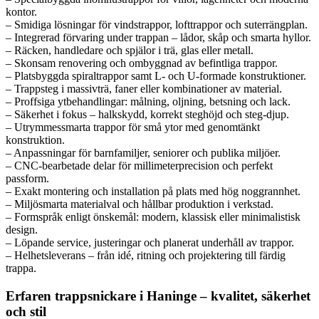
kontor.
– Smidiga lösningar för vindstrappor, lofttrappor och suterrängplan.
– Integrerad förvaring under trappan – lådor, skåp och smarta hyllor.
– Räcken, handledare och spjälor i trä, glas eller metall.
– Skonsam renovering och ombyggnad av befintliga trappor.
– Platsbyggda spiraltrappor samt L- och U-formade konstruktioner.
– Trappsteg i massivträ, faner eller kombinationer av material.
– Proffsiga ytbehandlingar: målning, oljning, betsning och lack.
– Säkerhet i fokus – halkskydd, korrekt steghöjd och steg-djup.
– Utrymmessmarta trappor för små ytor med genomtänkt
konstruktion.
– Anpassningar för barnfamiljer, seniorer och publika miljöer.
– CNC-bearbetade delar för millimeterprecision och perfekt
passform.
– Exakt montering och installation på plats med hög noggrannhet.
– Miljösmarta materialval och hållbar produktion i verkstad.
– Formspråk enligt önskemål: modern, klassisk eller minimalistisk
design.
– Löpande service, justeringar och planerat underhåll av trappor.
– Helhetsleverans – från idé, ritning och projektering till färdig
trappa.
Erfaren trappsnickare i Haninge – kvalitet, säkerhet
och stil