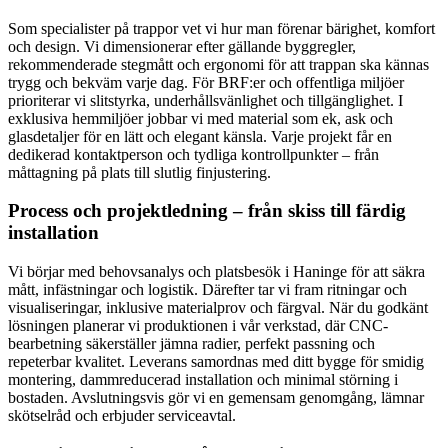
Som specialister på trappor vet vi hur man förenar bärighet, komfort
och design. Vi dimensionerar efter gällande byggregler,
rekommenderade stegmått och ergonomi för att trappan ska kännas
trygg och bekväm varje dag. För BRF:er och offentliga miljöer
prioriterar vi slitstyrka, underhållsvänlighet och tillgänglighet. I
exklusiva hemmiljöer jobbar vi med material som ek, ask och
glasdetaljer för en lätt och elegant känsla. Varje projekt får en
dedikerad kontaktperson och tydliga kontrollpunkter – från
måttagning på plats till slutlig finjustering.
Process och projektledning – från skiss till färdig
installation
Vi börjar med behovsanalys och platsbesök i Haninge för att säkra
mått, infästningar och logistik. Därefter tar vi fram ritningar och
visualiseringar, inklusive materialprov och färgval. När du godkänt
lösningen planerar vi produktionen i vår verkstad, där CNC-
bearbetning säkerställer jämna radier, perfekt passning och
repeterbar kvalitet. Leverans samordnas med ditt bygge för smidig
montering, dammreducerad installation och minimal störning i
bostaden. Avslutningsvis gör vi en gemensam genomgång, lämnar
skötselråd och erbjuder serviceavtal.