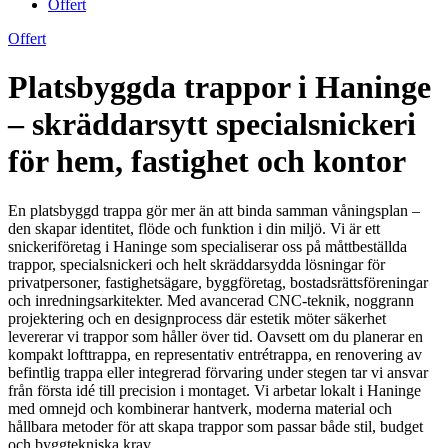
Offert
Offert
Platsbyggda trappor i Haninge
– skräddarsytt specialsnickeri
för hem, fastighet och kontor
En platsbyggd trappa gör mer än att binda samman våningsplan –
den skapar identitet, flöde och funktion i din miljö. Vi är ett
snickeriföretag i Haninge som specialiserar oss på måttbeställda
trappor, specialsnickeri och helt skräddarsydda lösningar för
privatpersoner, fastighetsägare, byggföretag, bostadsrättsföreningar
och inredningsarkitekter. Med avancerad CNC-teknik, noggrann
projektering och en designprocess där estetik möter säkerhet
levererar vi trappor som håller över tid. Oavsett om du planerar en
kompakt lofttrappa, en representativ entrétrappa, en renovering av
befintlig trappa eller integrerad förvaring under stegen tar vi ansvar
från första idé till precision i montaget. Vi arbetar lokalt i Haninge
med omnejd och kombinerar hantverk, moderna material och
hållbara metoder för att skapa trappor som passar både stil, budget
och byggtekniska krav.