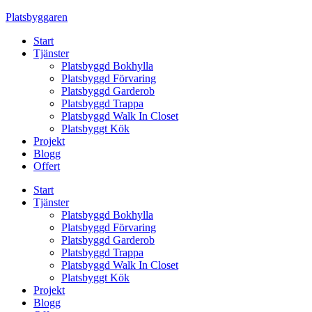
Skip
Platsbyggaren
to
Start
content
Tjänster
Platsbyggd Bokhylla
Platsbyggd Förvaring
Platsbyggd Garderob
Platsbyggd Trappa
Platsbyggd Walk In Closet
Platsbyggt Kök
Projekt
Blogg
Offert
Start
Tjänster
Platsbyggd Bokhylla
Platsbyggd Förvaring
Platsbyggd Garderob
Platsbyggd Trappa
Platsbyggd Walk In Closet
Platsbyggt Kök
Projekt
Blogg