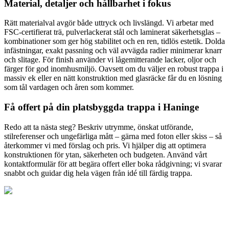
Material, detaljer och hållbarhet i fokus
Rätt materialval avgör både uttryck och livslängd. Vi arbetar med
FSC-certifierat trä, pulverlackerat stål och laminerat säkerhetsglas –
kombinationer som ger hög stabilitet och en ren, tidlös estetik. Dolda
infästningar, exakt passning och väl avvägda radier minimerar knarr
och slitage. För finish använder vi lågemitterande lacker, oljor och
färger för god inomhusmiljö. Oavsett om du väljer en robust trappa i
massiv ek eller en nätt konstruktion med glasräcke får du en lösning
som tål vardagen och åren som kommer.
Få offert på din platsbyggda trappa i Haninge
Redo att ta nästa steg? Beskriv utrymme, önskat utförande,
stilreferenser och ungefärliga mått – gärna med foton eller skiss – så
återkommer vi med förslag och pris. Vi hjälper dig att optimera
konstruktionen för ytan, säkerheten och budgeten. Använd vårt
kontaktformulär för att begära offert eller boka rådgivning; vi svarar
snabbt och guidar dig hela vägen från idé till färdig trappa.