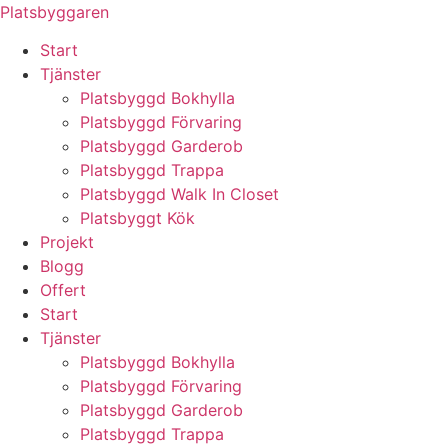
Skip
Platsbyggaren
to
Start
content
Tjänster
Platsbyggd Bokhylla
Platsbyggd Förvaring
Platsbyggd Garderob
Platsbyggd Trappa
Platsbyggd Walk In Closet
Platsbyggt Kök
Projekt
Blogg
Offert
Start
Tjänster
Platsbyggd Bokhylla
Platsbyggd Förvaring
Platsbyggd Garderob
Platsbyggd Trappa