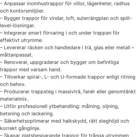
– Anpassar inomhustrappor för villor, lägenheter, radhus
och kontorsmiljöer.
– Bygger trappor för vindar, loft, suterrängplan och split-
level-lösningar.
– Integrerar smart förvaring i och under trappan för
effektivt utrymme.
– Levererar räcken och handledare i trä, glas eller metall –
måttanpassat.
– Renoverar, uppgraderar och bygger om befintliga
trappor med varsam hand.
– Tillverkar spiral-, L- och U-formade trappor enligt ritning
och behov.
– Producerar trappsteg i massivträ, fanér eller genomtänkt
materialmix.
– Utför professionell ytbehandling: målning, oljning,
betsning och lackering.
– Säkerhetsoptimerar med halkskydd, rätt steghöjd och
korrekt gånglinje.
– Skapar platsbesparande trappor för trånga utrymmen