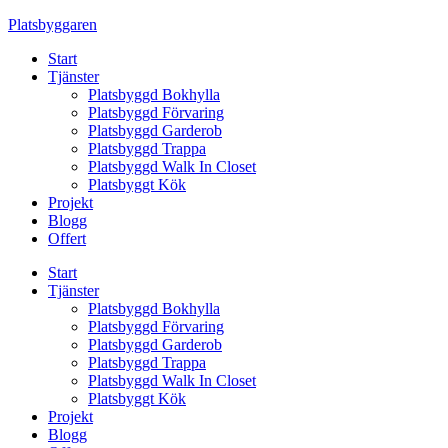
Skip
Platsbyggaren
to
Start
content
Tjänster
Platsbyggd Bokhylla
Platsbyggd Förvaring
Platsbyggd Garderob
Platsbyggd Trappa
Platsbyggd Walk In Closet
Platsbyggt Kök
Projekt
Blogg
Offert
Start
Tjänster
Platsbyggd Bokhylla
Platsbyggd Förvaring
Platsbyggd Garderob
Platsbyggd Trappa
Platsbyggd Walk In Closet
Platsbyggt Kök
Projekt
Blogg