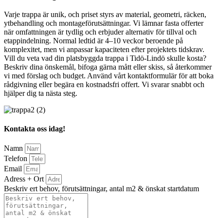
Varje trappa är unik, och priset styrs av material, geometri, räcken,
ytbehandling och montageförutsättningar. Vi lämnar fasta offerter
när omfattningen är tydlig och erbjuder alternativ för tillval och
etappindelning. Normal ledtid är 4–10 veckor beroende på
komplexitet, men vi anpassar kapaciteten efter projektets tidskrav.
Vill du veta vad din platsbyggda trappa i Tidö-Lindö skulle kosta?
Beskriv dina önskemål, bifoga gärna mått eller skiss, så återkommer
vi med förslag och budget. Använd vårt kontaktformulär för att boka
rådgivning eller begära en kostnadsfri offert. Vi svarar snabbt och
hjälper dig ta nästa steg.
Kontakta oss idag!
Namn
Telefon
Email
Adress + Ort
Beskriv ert behov, förutsättningar, antal m2 & önskat startdatum