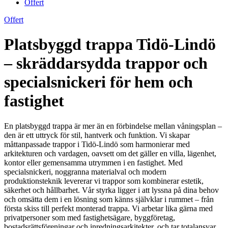
Offert
Offert
Platsbyggd trappa Tidö-Lindö
– skräddarsydda trappor och
specialsnickeri för hem och
fastighet
En platsbyggd trappa är mer än en förbindelse mellan våningsplan –
den är ett uttryck för stil, hantverk och funktion. Vi skapar
måttanpassade trappor i Tidö-Lindö som harmonierar med
arkitekturen och vardagen, oavsett om det gäller en villa, lägenhet,
kontor eller gemensamma utrymmen i en fastighet. Med
specialsnickeri, noggranna materialval och modern
produktionsteknik levererar vi trappor som kombinerar estetik,
säkerhet och hållbarhet. Vår styrka ligger i att lyssna på dina behov
och omsätta dem i en lösning som känns självklar i rummet – från
första skiss till perfekt monterad trappa. Vi arbetar lika gärna med
privatpersoner som med fastighetsägare, byggföretag,
bostadsrättsföreningar och inredningsarkitekter, och tar totalansvar