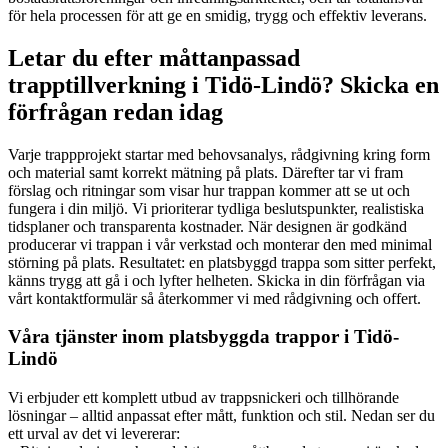
för hela processen för att ge en smidig, trygg och effektiv leverans.
Letar du efter måttanpassad
trapptillverkning i Tidö-Lindö? Skicka en
förfrågan redan idag
Varje trappprojekt startar med behovsanalys, rådgivning kring form
och material samt korrekt mätning på plats. Därefter tar vi fram
förslag och ritningar som visar hur trappan kommer att se ut och
fungera i din miljö. Vi prioriterar tydliga beslutspunkter, realistiska
tidsplaner och transparenta kostnader. När designen är godkänd
producerar vi trappan i vår verkstad och monterar den med minimal
störning på plats. Resultatet: en platsbyggd trappa som sitter perfekt,
känns trygg att gå i och lyfter helheten. Skicka in din förfrågan via
vårt kontaktformulär så återkommer vi med rådgivning och offert.
Våra tjänster inom platsbyggda trappor i Tidö-
Lindö
Vi erbjuder ett komplett utbud av trappsnickeri och tillhörande
lösningar – alltid anpassat efter mått, funktion och stil. Nedan ser du
ett urval av det vi levererar: