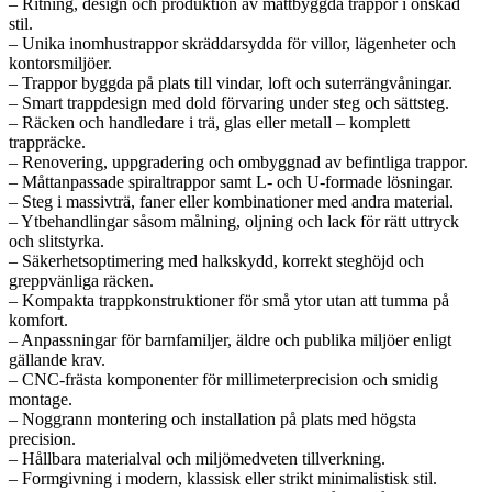
– Ritning, design och produktion av måttbyggda trappor i önskad
stil.
– Unika inomhustrappor skräddarsydda för villor, lägenheter och
kontorsmiljöer.
– Trappor byggda på plats till vindar, loft och suterrängvåningar.
– Smart trappdesign med dold förvaring under steg och sättsteg.
– Räcken och handledare i trä, glas eller metall – komplett
trappräcke.
– Renovering, uppgradering och ombyggnad av befintliga trappor.
– Måttanpassade spiraltrappor samt L- och U-formade lösningar.
– Steg i massivträ, faner eller kombinationer med andra material.
– Ytbehandlingar såsom målning, oljning och lack för rätt uttryck
och slitstyrka.
– Säkerhetsoptimering med halkskydd, korrekt steghöjd och
greppvänliga räcken.
– Kompakta trappkonstruktioner för små ytor utan att tumma på
komfort.
– Anpassningar för barnfamiljer, äldre och publika miljöer enligt
gällande krav.
– CNC-frästa komponenter för millimeterprecision och smidig
montage.
– Noggrann montering och installation på plats med högsta
precision.
– Hållbara materialval och miljömedveten tillverkning.
– Formgivning i modern, klassisk eller strikt minimalistisk stil.