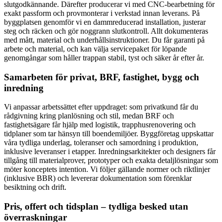
slutgodkännande. Därefter producerar vi med CNC-bearbetning för
exakt passform och provmonterar i verkstad innan leverans. På
byggplatsen genomför vi en dammreducerad installation, justerar
steg och räcken och gör noggrann slutkontroll. Allt dokumenteras
med mått, material och underhållsinstruktioner. Du får garanti på
arbete och material, och kan välja servicepaket för löpande
genomgångar som håller trappan stabil, tyst och säker år efter år.
Samarbeten för privat, BRF, fastighet, bygg och
inredning
Vi anpassar arbetssättet efter uppdraget: som privatkund får du
rådgivning kring planlösning och stil, medan BRF och
fastighetsägare får hjälp med logistik, trapphusrenovering och
tidplaner som tar hänsyn till boendemiljöer. Byggföretag uppskattar
våra tydliga underlag, toleranser och samordning i produktion,
inklusive leveranser i etapper. Inredningsarkitekter och designers får
tillgång till materialprover, prototyper och exakta detaljlösningar som
möter konceptets intention. Vi följer gällande normer och riktlinjer
(inklusive BBR) och levererar dokumentation som förenklar
besiktning och drift.
Pris, offert och tidsplan – tydliga besked utan
överraskningar