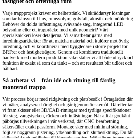
fastighet och offentliga rum
Varje trappprojekt kräver ett helhetstänk. Vi skräddarsyr lösningar
som tar hänsyn till ljus, rumsvolym, golvfall, akustik och möblering.
Behöver du dolda infästningar, svävande steg, integrerad LED-
belysning eller ett trappräcke med unik geometri? Vårt
specialsnickeri löser detaljerna. Vi samarbetar gärna med
inredningsarkitekter för att matcha material och kulörer mot övrig
inredning, och vi koordinerar med byggledare i större projekt för
BRF:er och fastighetsägare. Genom att kombinera traditionellt
hantverk med modern produktion säkerställer vi att både uttryck och
funktion är exakt så som du tänkt – och att resultatet blir tidlöst och
hållbart.
Så arbetar vi – från idé och ritning till färdig
monterad trappa
Vår process börjar med rådgivning och platsbesök i Örtagården där
vi mäter, analyserar bärighet och går igenom önskemål. Därefter tar
vi fram skisser eller 3D/CAD-ritningar med tydliga specifikationer
för steg, vangstycken, räcken och infästningar. När allt är godkänt
påbörjas tillverkningen i vår verkstad, där CNC-bearbetning
säkerställer exakt passform. Montage sker med minimal störning,
följt av noggrann justering, ytbehandling och slutbesiktning. Du får
skötselråd och möjlighet till löpande service. Målet är en transparent