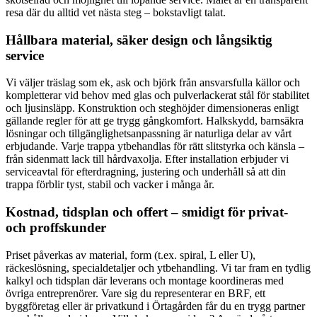
resa där du alltid vet nästa steg – bokstavligt talat.
Hållbara material, säker design och långsiktig
service
Vi väljer träslag som ek, ask och björk från ansvarsfulla källor och
kompletterar vid behov med glas och pulverlackerat stål för stabilitet
och ljusinsläpp. Konstruktion och steghöjder dimensioneras enligt
gällande regler för att ge trygg gångkomfort. Halkskydd, barnsäkra
lösningar och tillgänglighetsanpassning är naturliga delar av vårt
erbjudande. Varje trappa ytbehandlas för rätt slitstyrka och känsla –
från sidenmatt lack till hårdvaxolja. Efter installation erbjuder vi
serviceavtal för efterdragning, justering och underhåll så att din
trappa förblir tyst, stabil och vacker i många år.
Kostnad, tidsplan och offert – smidigt för privat-
och proffskunder
Priset påverkas av material, form (t.ex. spiral, L eller U),
räckeslösning, specialdetaljer och ytbehandling. Vi tar fram en tydlig
kalkyl och tidsplan där leverans och montage koordineras med
övriga entreprenörer. Vare sig du representerar en BRF, ett
byggföretag eller är privatkund i Örtagården får du en trygg partner