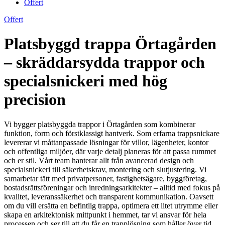
Offert
Offert
Platsbyggd trappa Örtagården
– skräddarsydda trappor och
specialsnickeri med hög
precision
Vi bygger platsbyggda trappor i Örtagården som kombinerar
funktion, form och förstklassigt hantverk. Som erfarna trappsnickare
levererar vi måttanpassade lösningar för villor, lägenheter, kontor
och offentliga miljöer, där varje detalj planeras för att passa rummet
och er stil. Vårt team hanterar allt från avancerad design och
specialsnickeri till säkerhetskrav, montering och slutjustering. Vi
samarbetar tätt med privatpersoner, fastighetsägare, byggföretag,
bostadsrättsföreningar och inredningsarkitekter – alltid med fokus på
kvalitet, leveranssäkerhet och transparent kommunikation. Oavsett
om du vill ersätta en befintlig trappa, optimera ett litet utrymme eller
skapa en arkitektonisk mittpunkt i hemmet, tar vi ansvar för hela
processen och ser till att du får en trapplösning som håller över tid,