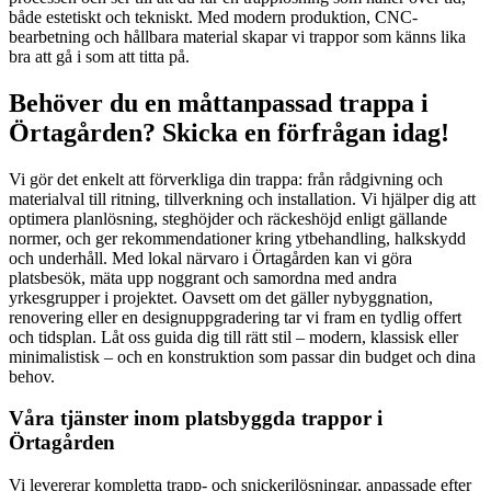
både estetiskt och tekniskt. Med modern produktion, CNC-
bearbetning och hållbara material skapar vi trappor som känns lika
bra att gå i som att titta på.
Behöver du en måttanpassad trappa i
Örtagården? Skicka en förfrågan idag!
Vi gör det enkelt att förverkliga din trappa: från rådgivning och
materialval till ritning, tillverkning och installation. Vi hjälper dig att
optimera planlösning, steghöjder och räckeshöjd enligt gällande
normer, och ger rekommendationer kring ytbehandling, halkskydd
och underhåll. Med lokal närvaro i Örtagården kan vi göra
platsbesök, mäta upp noggrant och samordna med andra
yrkesgrupper i projektet. Oavsett om det gäller nybyggnation,
renovering eller en designuppgradering tar vi fram en tydlig offert
och tidsplan. Låt oss guida dig till rätt stil – modern, klassisk eller
minimalistisk – och en konstruktion som passar din budget och dina
behov.
Våra tjänster inom platsbyggda trappor i
Örtagården
Vi levererar kompletta trapp- och snickerilösningar, anpassade efter