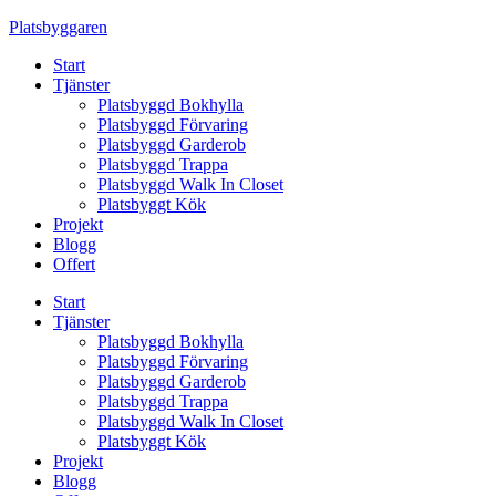
Skip
Platsbyggaren
to
Start
content
Tjänster
Platsbyggd Bokhylla
Platsbyggd Förvaring
Platsbyggd Garderob
Platsbyggd Trappa
Platsbyggd Walk In Closet
Platsbyggt Kök
Projekt
Blogg
Offert
Start
Tjänster
Platsbyggd Bokhylla
Platsbyggd Förvaring
Platsbyggd Garderob
Platsbyggd Trappa
Platsbyggd Walk In Closet
Platsbyggt Kök
Projekt
Blogg