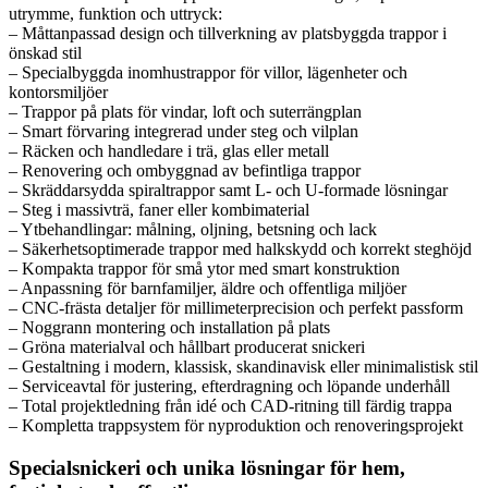
utrymme, funktion och uttryck:
– Måttanpassad design och tillverkning av platsbyggda trappor i
önskad stil
– Specialbyggda inomhustrappor för villor, lägenheter och
kontorsmiljöer
– Trappor på plats för vindar, loft och suterrängplan
– Smart förvaring integrerad under steg och vilplan
– Räcken och handledare i trä, glas eller metall
– Renovering och ombyggnad av befintliga trappor
– Skräddarsydda spiraltrappor samt L- och U-formade lösningar
– Steg i massivträ, faner eller kombimaterial
– Ytbehandlingar: målning, oljning, betsning och lack
– Säkerhetsoptimerade trappor med halkskydd och korrekt steghöjd
– Kompakta trappor för små ytor med smart konstruktion
– Anpassning för barnfamiljer, äldre och offentliga miljöer
– CNC-frästa detaljer för millimeterprecision och perfekt passform
– Noggrann montering och installation på plats
– Gröna materialval och hållbart producerat snickeri
– Gestaltning i modern, klassisk, skandinavisk eller minimalistisk stil
– Serviceavtal för justering, efterdragning och löpande underhåll
– Total projektledning från idé och CAD-ritning till färdig trappa
– Kompletta trappsystem för nyproduktion och renoveringsprojekt
Specialsnickeri och unika lösningar för hem,