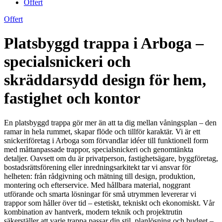
Offert
Offert
Platsbyggd trappa i Arboga –
specialsnickeri och
skräddarsydd design för hem,
fastighet och kontor
En platsbyggd trappa gör mer än att ta dig mellan våningsplan – den
ramar in hela rummet, skapar flöde och tillför karaktär. Vi är ett
snickeriföretag i Arboga som förvandlar idéer till funktionell form
med måttanpassade trappor, specialsnickeri och genomtänkta
detaljer. Oavsett om du är privatperson, fastighetsägare, byggföretag,
bostadsrättsförening eller inredningsarkitekt tar vi ansvar för
helheten: från rådgivning och mätning till design, produktion,
montering och efterservice. Med hållbara material, noggrant
utförande och smarta lösningar för små utrymmen levererar vi
trappor som håller över tid – estetiskt, tekniskt och ekonomiskt. Vår
kombination av hantverk, modern teknik och projektrutin
säkerställer att varje trappa passar din stil, planlösning och budget –