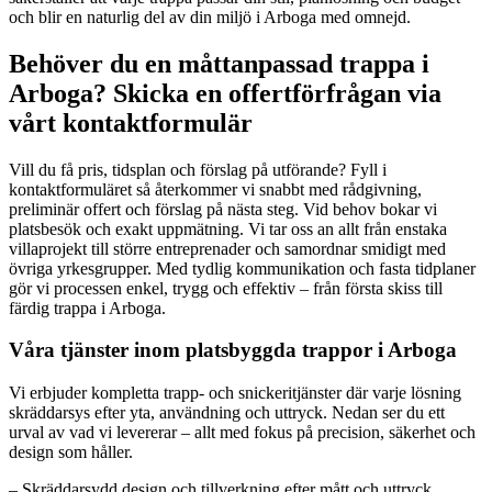
och blir en naturlig del av din miljö i Arboga med omnejd.
Behöver du en måttanpassad trappa i
Arboga? Skicka en offertförfrågan via
vårt kontaktformulär
Vill du få pris, tidsplan och förslag på utförande? Fyll i
kontaktformuläret så återkommer vi snabbt med rådgivning,
preliminär offert och förslag på nästa steg. Vid behov bokar vi
platsbesök och exakt uppmätning. Vi tar oss an allt från enstaka
villaprojekt till större entreprenader och samordnar smidigt med
övriga yrkesgrupper. Med tydlig kommunikation och fasta tidplaner
gör vi processen enkel, trygg och effektiv – från första skiss till
färdig trappa i Arboga.
Våra tjänster inom platsbyggda trappor i Arboga
Vi erbjuder kompletta trapp- och snickeritjänster där varje lösning
skräddarsys efter yta, användning och uttryck. Nedan ser du ett
urval av vad vi levererar – allt med fokus på precision, säkerhet och
design som håller.
– Skräddarsydd design och tillverkning efter mått och uttryck