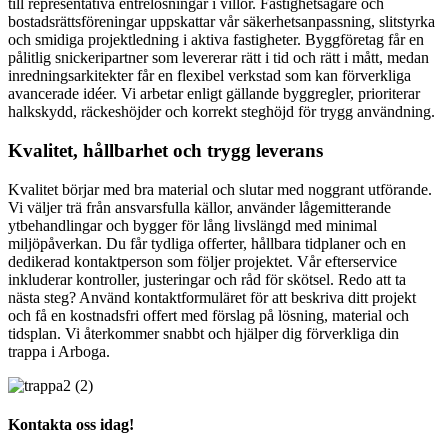
till representativa entrélösningar i villor. Fastighetsägare och
bostadsrättsföreningar uppskattar vår säkerhetsanpassning, slitstyrka
och smidiga projektledning i aktiva fastigheter. Byggföretag får en
pålitlig snickeripartner som levererar rätt i tid och rätt i mått, medan
inredningsarkitekter får en flexibel verkstad som kan förverkliga
avancerade idéer. Vi arbetar enligt gällande byggregler, prioriterar
halkskydd, räckeshöjder och korrekt steghöjd för trygg användning.
Kvalitet, hållbarhet och trygg leverans
Kvalitet börjar med bra material och slutar med noggrant utförande.
Vi väljer trä från ansvarsfulla källor, använder lågemitterande
ytbehandlingar och bygger för lång livslängd med minimal
miljöpåverkan. Du får tydliga offerter, hållbara tidplaner och en
dedikerad kontaktperson som följer projektet. Vår efterservice
inkluderar kontroller, justeringar och råd för skötsel. Redo att ta
nästa steg? Använd kontaktformuläret för att beskriva ditt projekt
och få en kostnadsfri offert med förslag på lösning, material och
tidsplan. Vi återkommer snabbt och hjälper dig förverkliga din
trappa i Arboga.
Kontakta oss idag!