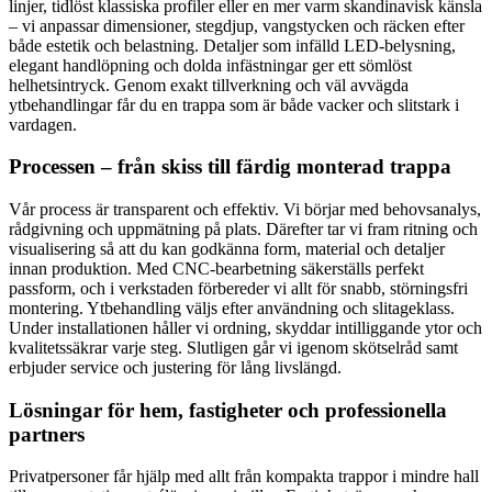
linjer, tidlöst klassiska profiler eller en mer varm skandinavisk känsla
– vi anpassar dimensioner, stegdjup, vangstycken och räcken efter
både estetik och belastning. Detaljer som infälld LED-belysning,
elegant handlöpning och dolda infästningar ger ett sömlöst
helhetsintryck. Genom exakt tillverkning och väl avvägda
ytbehandlingar får du en trappa som är både vacker och slitstark i
vardagen.
Processen – från skiss till färdig monterad trappa
Vår process är transparent och effektiv. Vi börjar med behovsanalys,
rådgivning och uppmätning på plats. Därefter tar vi fram ritning och
visualisering så att du kan godkänna form, material och detaljer
innan produktion. Med CNC-bearbetning säkerställs perfekt
passform, och i verkstaden förbereder vi allt för snabb, störningsfri
montering. Ytbehandling väljs efter användning och slitageklass.
Under installationen håller vi ordning, skyddar intilliggande ytor och
kvalitetssäkrar varje steg. Slutligen går vi igenom skötselråd samt
erbjuder service och justering för lång livslängd.
Lösningar för hem, fastigheter och professionella
partners
Privatpersoner får hjälp med allt från kompakta trappor i mindre hall