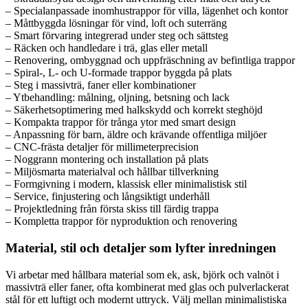
– Specialanpassade inomhustrappor för villa, lägenhet och kontor
– Måttbyggda lösningar för vind, loft och suterräng
– Smart förvaring integrerad under steg och sättsteg
– Räcken och handledare i trä, glas eller metall
– Renovering, ombyggnad och uppfräschning av befintliga trappor
– Spiral-, L- och U-formade trappor byggda på plats
– Steg i massivträ, faner eller kombinationer
– Ytbehandling: målning, oljning, betsning och lack
– Säkerhetsoptimering med halkskydd och korrekt steghöjd
– Kompakta trappor för trånga ytor med smart design
– Anpassning för barn, äldre och krävande offentliga miljöer
– CNC-frästa detaljer för millimeterprecision
– Noggrann montering och installation på plats
– Miljösmarta materialval och hållbar tillverkning
– Formgivning i modern, klassisk eller minimalistisk stil
– Service, finjustering och långsiktigt underhåll
– Projektledning från första skiss till färdig trappa
– Kompletta trappor för nyproduktion och renovering
Material, stil och detaljer som lyfter inredningen
Vi arbetar med hållbara material som ek, ask, björk och valnöt i
massivträ eller faner, ofta kombinerat med glas och pulverlackerat
stål för ett luftigt och modernt uttryck. Välj mellan minimalistiska