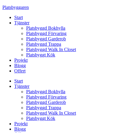
Skip
Platsbyggaren
to
Start
content
Tjänster
Platsbyggd Bokhylla
Platsbyggd Förvaring
Platsbyggd Garderob
Platsbyggd Trappa
Platsbyggd Walk In Closet
Platsbyggt Kök
Projekt
Blogg
Offert
Start
Tjänster
Platsbyggd Bokhylla
Platsbyggd Förvaring
Platsbyggd Garderob
Platsbyggd Trappa
Platsbyggd Walk In Closet
Platsbyggt Kök
Projekt
Blogg