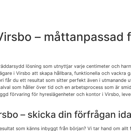
Virsbo – måttanpassad f
äddarsydd lösning som utnyttjar varje centimeter och harmon
ägare i Virsbo att skapa hållbara, funktionella och vackra
ri får du ett resultat som sitter perfekt även i utmanande
erialval som håller över tid och en arbetsprocess som är sm
yggd förvaring för hyreslägenheter och kontor i Virsbo, lev
rsbo – skicka din förfrågan id
sultat som känns inbyggt från början? Vi tar hand om allt fr