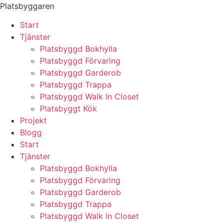
Skip
Platsbyggaren
to
Start
content
Tjänster
Platsbyggd Bokhylla
Platsbyggd Förvaring
Platsbyggd Garderob
Platsbyggd Trappa
Platsbyggd Walk In Closet
Platsbyggt Kök
Projekt
Blogg
Start
Tjänster
Platsbyggd Bokhylla
Platsbyggd Förvaring
Platsbyggd Garderob
Platsbyggd Trappa
Platsbyggd Walk In Closet