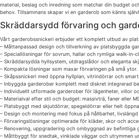
material, beslag och inredning som matchar din budget och s
behov. Tillsammans skapar vi en garderob som känns själv
Skräddarsydd förvaring och garde
Vårt garderobssnickeri erbjuder ett komplett utbud av plat
– Måttanpassad design och tillverkning av platsbyggda gar
– Speciallösningar för sovrum, hallar och rymliga walk-in-c
– Skräddarsydda hyllsystem, utdragslådor och eleganta skj
– Kompakta lösningar som maxar förvaringen på små ytor.
– Skåpssnickeri med öppna hyllplan, vitrindörrar och smart
– Inbyggda garderober komplett med diskret integrerad be
– Individuellt utformade garderober för lägenheter, villor o
– Materialval efter stil och budget: massivträ, faner eller M
– Platsbyggt med skjutdörrar, spegeldörrar eller helt öppna
– Design och montering med fokus på hållbarhet, livslängd 
– Förvaringslösningar optimerade för kläder, skor och acce
– Renovering, uppgradering och ombyggnad av befintliga 
– Måttbyggt för snedtak, vinklade väggar och utrymmen un