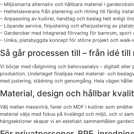
– Miljösmarta alternativ och hållbara material i garderobsi
– Helhetsleverans från planering och ritning till färdig instal
– Anpassning av kulörer, handtag och beslag helt enligt ön
– Löpande service, finjustering och efterjustering av plats
– Garderober med integrerad förvaring för barnrum, sport
– Unika, platsbyggda koncept för större projekt och walk-i
Så går processen till – från idé til
Vi börjar med rådgivning och behovsanalys – digitalt eller 
produktion. Underlaget finslipas med material- och beslagval
med justering, städning och genomgång. Hela vägen håller v
Material, design och hållbar kvalite
Välj mellan massivträ, faner och MDF i kulörer som smälter 
material väljs med fokus på livslängd och miljö, och vi sa
hängsektioner skapar vi en estetiskt sammanhållen garderob
För privatpersoner, BRF, inredni