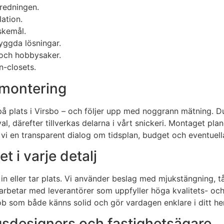
nredningen.
lation.
skemål.
byggda lösningar.
 och hobbysaker.
n-closets.
l montering
på plats i Virsbo – och följer upp med noggrann mätning. Du
, därefter tillverkas delarna i vårt snickeri. Montaget plane
i en transparent dialog om tidsplan, budget och eventuella 
t i varje detalj
in eller tar plats. Vi använder beslag med mjukstängning, tå
marbetar med leverantörer som uppfyller höga kvalitets- och
 som både känns solid och gör vardagen enklare i ditt hem 
ngsdesigners och fastighetsägare