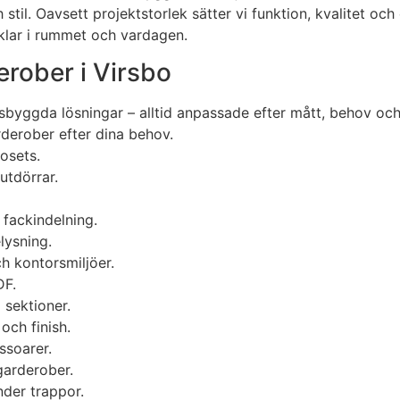
til. Oavsett projektstorlek sätter vi funktion, kvalitet och
klar i rummet och vardagen.
rober i Virsbo
sbyggda lösningar – alltid anpassade efter mått, behov och
derober efter dina behov.
losets.
utdörrar.
 fackindelning.
lysning.
ch kontorsmiljöer.
DF.
 sektioner.
och finish.
ssoarer.
garderober.
der trappor.