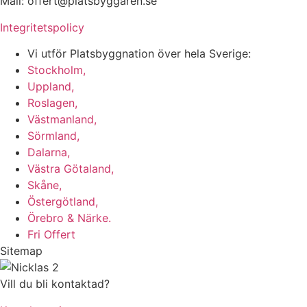
Mail: offert@platsbyggaren.se
Integritetspolicy
Vi utför Platsbyggnation över hela Sverige:
Stockholm,
Uppland,
Roslagen,
Västmanland,
Sörmland,
Dalarna,
Västra Götaland,
Skåne,
Östergötland,
Örebro & Närke.
Fri Offert
Sitemap
Vill du bli kontaktad?