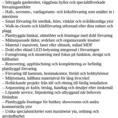
– Inbyggda garderober, väggfasta hyllor och specialtillverkade
förvaringsmöbler
– Hall-, sovrums-, vardagsrums- och köksförvaring som smälter in i
interiören
– Smart förvaring för snedtak, hörn, vinklar och svåråtkomliga ytor
– Walk-in-closets och klädförvaring utformad efter dina rutiner och
plagg
– Platsbyggda bänkar, sittmöbler och lösningar med dold förvaring
– Måttanpassade lådor, avdelare och organiserande insatser
– Material i massivträ, faner eller slitstark, målad MDF
– Dold eller riktad LED-belysning integrerad i förvaringen
– Formgivning och montering med fokus på funktion, design och
hållbarhet
– Renovering, uppfräschning och komplettering av befintlig
platsbyggd förvaring
– Förvaring till barnrum, hemmakontor, förråd och hobbyhörnor
– Miljösmarta, hållbara materialval för lång livscykel
– Heltäckande projekt: från idé och ritning till färdig installation
– Anpassning av kulör, beslag, handtag och detaljer efter önskemål
– Löpande service, finjustering och utbyggnad när behoven
förändras
– Platsbyggda lösningar för butiker, showrooms och andra
kommersiella ytor
– Unika specialsnickerier som maximerar yta, ordning och
användbarhet