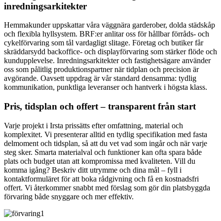
inredningsarkitekter
Hemmakunder uppskattar våra väggnära garderober, dolda städskåp
och flexibla hyllsystem. BRF:er anlitar oss för hållbar förråds- och
cykelförvaring som tål vardagligt slitage. Företag och butiker får
skräddarsydd backoffice- och displayförvaring som stärker flöde och
kundupplevelse. Inredningsarkitekter och fastighetsägare använder
oss som pålitlig produktionspartner när tidplan och precision är
avgörande. Oavsett uppdrag är vår standard densamma: tydlig
kommunikation, punktliga leveranser och hantverk i högsta klass.
Pris, tidsplan och offert – transparent från start
Varje projekt i Irsta prissätts efter omfattning, material och
komplexitet. Vi presenterar alltid en tydlig specifikation med fasta
delmoment och tidsplan, så att du vet vad som ingår och när varje
steg sker. Smarta materialval och funktioner kan ofta spara både
plats och budget utan att kompromissa med kvaliteten. Vill du
komma igång? Beskriv ditt utrymme och dina mål – fyll i
kontaktformuläret för att boka rådgivning och få en kostnadsfri
offert. Vi återkommer snabbt med förslag som gör din platsbyggda
förvaring både snyggare och mer effektiv.