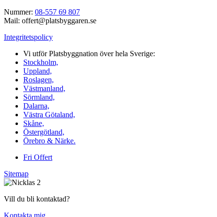
Nummer:
08-557 69 807
Mail: offert@platsbyggaren.se
Integritetspolicy
Vi utför Platsbyggnation över hela Sverige:
Stockholm,
Uppland,
Roslagen,
Västmanland,
Sörmland,
Dalarna,
Västra Götaland,
Skåne,
Östergötland,
Örebro & Närke.
Fri Offert
Sitemap
Vill du bli kontaktad?
Kontakta mig