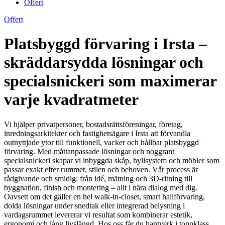
Offert
Offert
Platsbyggd förvaring i Irsta –
skräddarsydda lösningar och
specialsnickeri som maximerar
varje kvadratmeter
Vi hjälper privatpersoner, bostadsrättsföreningar, företag,
inredningsarkitekter och fastighetsägare i Irsta att förvandla
outnyttjade ytor till funktionell, vacker och hållbar platsbyggd
förvaring. Med måttanpassade lösningar och noggrant
specialsnickeri skapar vi inbyggda skåp, hyllsystem och möbler som
passar exakt efter rummet, stilen och behoven. Vår process är
rådgivande och smidig: från idé, mätning och 3D-ritning till
byggnation, finish och montering – allt i nära dialog med dig.
Oavsett om det gäller en hel walk-in-closet, smart hallförvaring,
dolda lösningar under snedtak eller integrerad belysning i
vardagsrummet levererar vi resultat som kombinerar estetik,
ergonomi och lång livslängd. Hos oss får du hantverk i toppklass,