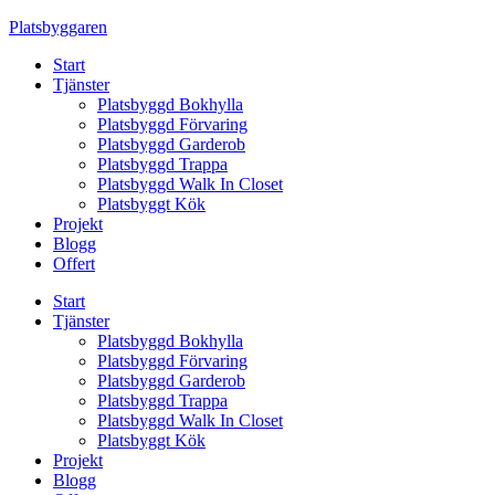
Skip
Platsbyggaren
to
Start
content
Tjänster
Platsbyggd Bokhylla
Platsbyggd Förvaring
Platsbyggd Garderob
Platsbyggd Trappa
Platsbyggd Walk In Closet
Platsbyggt Kök
Projekt
Blogg
Offert
Start
Tjänster
Platsbyggd Bokhylla
Platsbyggd Förvaring
Platsbyggd Garderob
Platsbyggd Trappa
Platsbyggd Walk In Closet
Platsbyggt Kök
Projekt
Blogg