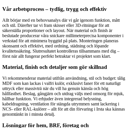
Vår arbetsprocess – tydlig, trygg och effektiv
Allt börjar med en behovsanalys där vi går igenom funktion, mått
och stil. Därefter tar vi fram skisser eller 3D-ritningar för att
säkerställa proportioner och layout. När material och finish är
beslutade producerar våra snickare millimeterprecisa komponenter i
verkstad för att minimera byggtid på plats. Monteringen planeras
skonsamt och effektivt, med ordning, städning och löpande
kvalitetssäkring. Slutresultatet kontrolleras tillsammans med dig –
först när allt fungerar perfekt betraktar vi projektet som klart.
Material, finish och detaljer som gör skillnad
Vi rekommenderar material utifrån användning, stil och budget: tålig
MDF som kan lackas i valfri kulör, exklusivt faner för ett naturligt
uttryck eller massivträ när du vill ha genuin känsla och hög
hållfasthet. Beslag, gångjärn och utdrag väljs med omsorg för mjuk,
hållbar funktion. Vi erbjuder även integrerad belysning,
kabeldragning, ventilation för stängda utrymmen samt lackering i
NCS- eller RAL-kulörer – allt för att din förvaring i Irsta ska kännas
genomtänkt in i minsta detalj.
Lösningar för hem, BRF, företag och