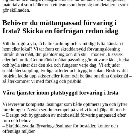
materialval som håller och ett team som bryr sig om detaljerna som
gör skillnaden.
Behöver du måttanpassad förvaring i
Irsta? Skicka en förfrågan redan idag
Vill du frigöra yta, få bättre ordning och samtidigt lyfta känslan i
hem eller lokal? Vi tar fram en skräddarsydd förvaringslösning
utifrån dina mått, din planlösning och din stil – modern, klassisk
eller helt unik. Genomtänkt måttanpassning gör att varje låda, lucka
och hylla sitter där den ska och fungerar varje dag. Vi erbjuder
snabb återkoppling, tydliga offerter och trygg tidsplan. Beskriv ditt
projekt, ladda upp skisser eller foton och berätta om dina önskemål –
så återkommer vi med förslag och prisbild.
Våra tjänster inom platsbyggd förvaring i Irsta
Vi levererar kompletta lösningar som både optimerar yta och lyfter
inredningen. Nedan ser du exempel på vad vi kan hjälpa till med:
– Design och byggnation av måttbeställd förvaring anpassad efter
rum och behov
– Skräddarsydda förvaringslösningar för bostäder, kontor och
offentliga miljöer