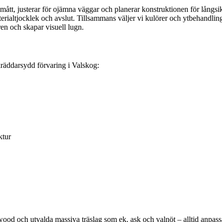
ått, justerar för ojämna väggar och planerar konstruktionen för långsiktig
erialtjocklek och avslut. Tillsammans väljer vi kulörer och ytbehandlin
ren och skapar visuell lugn.
kräddarsydd förvaring i Valskog:
ktur
ood och utvalda massiva träslag som ek, ask och valnöt – alltid anpassa