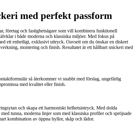
ickeri med perfekt passform
ar, företag och fastighetsägare som vill kombinera funktionell
jälvklar i både moderna och klassiska miljöer. Med fokus på
med ett enhetligt, exklusivt uttryck. Oavsett om du önskar en diskret
llverkning, montering och finish. Resultatet är ett hållbart snickeri med
 kontaktformulär så återkommer vi snabbt med förslag, ungefärlig
promissa med kvalitet eller finish.
aringsytan och skapa ett harmoniskt helhetsintryck. Med dolda
rna med tunna, moderna linjer som med klassiska profiler och spröjsade
smart kombination av öppna hyllor, skåp och lådor.