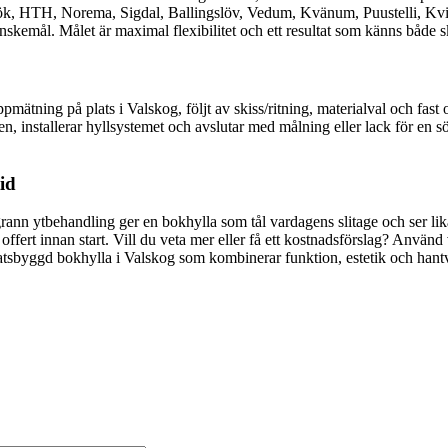
ök, HTH, Norema, Sigdal, Ballingslöv, Vedum, Kvänum, Puustelli, Kv
kemål. Målet är maximal flexibilitet och ett resultat som känns både sk
mätning på plats i Valskog, följt av skiss/ritning, materialval och fast 
, installerar hyllsystemet och avslutar med målning eller lack för en sö
tid
rann ytbehandling ger en bokhylla som tål vardagens slitage och ser lika
 offert innan start. Vill du veta mer eller få ett kostnadsförslag? Använ
latsbyggd bokhylla i Valskog som kombinerar funktion, estetik och hantv