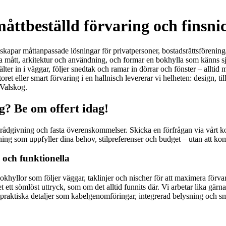
åttbeställd förvaring och finsn
skapar måttanpassade lösningar för privatpersoner, bostadsrättsförening
a mått, arkitektur och användning, och formar en bokhylla som känns s
ter in i väggar, följer snedtak och ramar in dörrar och fönster – alltid 
ret eller smart förvaring i en hallnisch levererar vi helheten: design, ti
 Valskog.
g? Be om offert idag!
cess, rådgivning och fasta överenskommelser. Skicka en förfrågan via vårt
ing som uppfyller dina behov, stilpreferenser och budget – utan att kom
 och funktionella
bokhyllor som följer väggar, taklinjer och nischer för att maximera förv
t ett sömlöst uttryck, som om det alltid funnits där. Vi arbetar lika gä
och praktiska detaljer som kabelgenomföringar, integrerad belysning och 