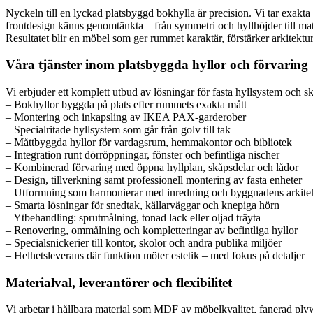
Nyckeln till en lyckad platsbyggd bokhylla är precision. Vi tar exakta m
frontdesign känns genomtänkta – från symmetri och hyllhöjder till mat
Resultatet blir en möbel som ger rummet karaktär, förstärker arkitektu
Våra tjänster inom platsbyggda hyllor och förvaring
Vi erbjuder ett komplett utbud av lösningar för fasta hyllsystem och s
– Bokhyllor byggda på plats efter rummets exakta mått
– Montering och inkapsling av IKEA PAX-garderober
– Specialritade hyllsystem som går från golv till tak
– Måttbyggda hyllor för vardagsrum, hemmakontor och bibliotek
– Integration runt dörröppningar, fönster och befintliga nischer
– Kombinerad förvaring med öppna hyllplan, skåpsdelar och lådor
– Design, tillverkning samt professionell montering av fasta enheter
– Utformning som harmonierar med inredning och byggnadens arkite
– Smarta lösningar för snedtak, källarväggar och knepiga hörn
– Ytbehandling: sprutmålning, tonad lack eller oljad träyta
– Renovering, ommålning och kompletteringar av befintliga hyllor
– Specialsnickerier till kontor, skolor och andra publika miljöer
– Helhetsleverans där funktion möter estetik – med fokus på detaljer
Materialval, leverantörer och flexibilitet
Vi arbetar i hållbara material som MDF av möbelkvalitet, fanerad plyw