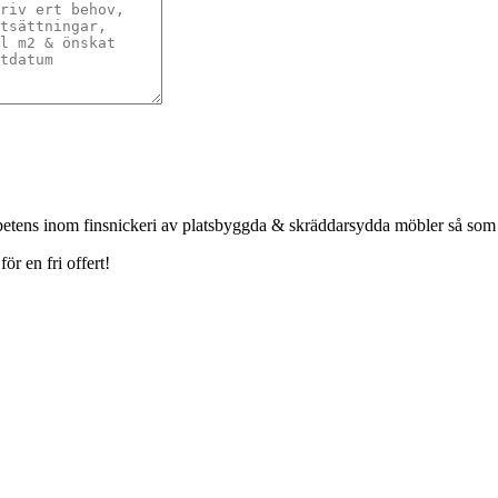
petens inom finsnickeri av platsbyggda & skräddarsydda möbler så som
r en fri offert!