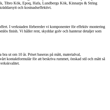
ik, Tibro Kök, Epoq, Hafa, Lundbergs Kök, Kinnarps & String
räddarsytt och kostnadseffektivt.
offert. I verkstaden förbereder vi komponenter för effektiv montering
mlös finish. Vi håller rent, skyddar golv och hanterar detaljer som
 bra ut om 10 år. Priset baseras på mått, materialval,
d vårt kontaktformulär för att beskriva rummet, önskad stil och mått så
erkskvalitet.