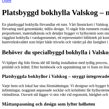
Offert
Platsbyggd bokhylla Valskog – m
En platsbyggd bokhylla förvandlar ett rum. Vårt finsnickeri i Valskog 
förvaring med genomtänkt, tidlös design. Vi utgår från rummets exakt
proportioner, materialkänsla och detaljer bygger vi hyllsystem som smäl
väggfast bokhylla i vardagsrummet, ett representativt bibliotek på konto
hantverkskvalitet som höjer både trivseln och värdet på din fastighet i
Behöver du specialbyggd bokhylla i Valsko
Vi hjälper dig från första idé till färdig installation med tydlig pro
prisbild och ledtid. Efter hembesök och uppmätning tar vi fram en lösn
Platsbyggda bokhyllor i Valskog – snyggt integrerade
Varje hem och lokal har sina förutsättningar. Vi designar och bygger 
infästningar, noggrant anpassade socklar och krönlister får hyllsysteme
vitrindörrar. Oavsett stil lägger vi stor vikt vid ergonomi, bärighet 
Måttanpassning och design som lyfter helheten