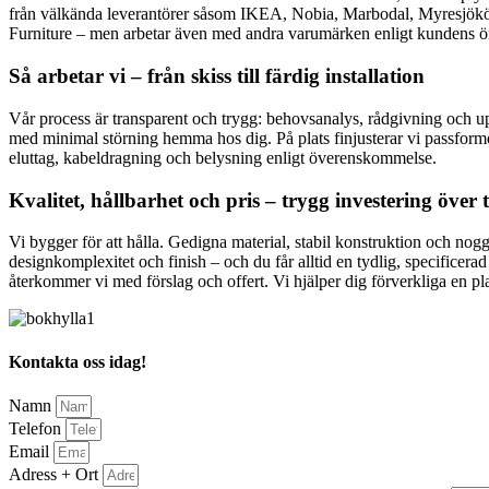
från välkända leverantörer såsom IKEA, Nobia, Marbodal, Myresjök
Furniture – men arbetar även med andra varumärken enligt kundens öns
Så arbetar vi – från skiss till färdig installation
Vår process är transparent och trygg: behovsanalys, rådgivning och upp
med minimal störning hemma hos dig. På plats finjusterar vi passformen
eluttag, kabeldragning och belysning enligt överenskommelse.
Kvalitet, hållbarhet och pris – trygg investering över 
Vi bygger för att hålla. Gedigna material, stabil konstruktion och nogg
designkomplexitet och finish – och du får alltid en tydlig, specificerad
återkommer vi med förslag och offert. Vi hjälper dig förverkliga en p
Kontakta oss idag!
Namn
Telefon
Email
Adress + Ort