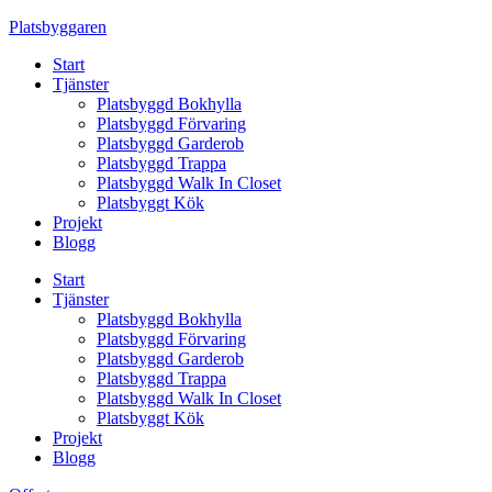
Skip
Platsbyggaren
to
Start
content
Tjänster
Platsbyggd Bokhylla
Platsbyggd Förvaring
Platsbyggd Garderob
Platsbyggd Trappa
Platsbyggd Walk In Closet
Platsbyggt Kök
Projekt
Blogg
Start
Tjänster
Platsbyggd Bokhylla
Platsbyggd Förvaring
Platsbyggd Garderob
Platsbyggd Trappa
Platsbyggd Walk In Closet
Platsbyggt Kök
Projekt
Blogg