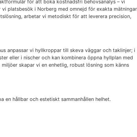
aktformulär för att boka kostnadsfri behovsanalys – vi
ör vi platsbesök i Norberg med omnejd för exakta mätningar
slösning, arbetar vi metodiskt för att leverera precision,
 anpassar vi hyllkroppar till skeva väggar och taklinjer; i
nster eller i nischer och kan kombinera öppna hyllplan med
iljöer skapar vi en enhetlig, robust lösning som känns
pa en hållbar och estetiskt sammanhållen helhet.