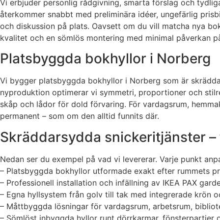
Vi erbjuder personlig rådgivning, smarta förslag och tydli
återkommer snabbt med preliminära idéer, ungefärlig prisb
och diskussion på plats. Oavsett om du vill matcha nya bokhy
kvalitet och en sömlös montering med minimal påverkan på
Platsbyggda bokhyllor i Norberg
Vi bygger platsbyggda bokhyllor i Norberg som är skräddade
nyproduktion optimerar vi symmetri, proportioner och stilre
skåp och lådor för dold förvaring. För vardagsrum, hemmak
permanent – som om den alltid funnits där.
Skräddarsydda snickeritjänster – fr
Nedan ser du exempel på vad vi levererar. Varje punkt anpa
– Platsbyggda bokhyllor utformade exakt efter rummets p
– Professionell installation och infällning av IKEA PAX gar
– Egna hyllsystem från golv till tak med integrerade krön o
– Måttbyggda lösningar för vardagsrum, arbetsrum, bibli
– Sömlöst inbyggda hyllor runt dörrkarmar, fönsterpartier o