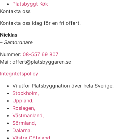
Platsbyggt Kök
Kontakta oss
Kontakta oss idag för en fri offert.
Nicklas
–
Samordnare
Nummer:
08-557 69 807
Mail: offert@platsbyggaren.se
Integritetspolicy
Vi utför Platsbyggnation över hela Sverige:
Stockholm,
Uppland,
Roslagen,
Västmanland,
Sörmland,
Dalarna,
Västra Götaland,