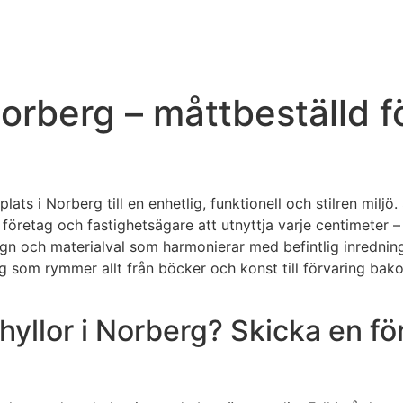
orberg – måttbeställd f
lats i Norberg till en enhetlig, funktionell och stilren milj
 företag och fastighetsägare att utnyttja varje centimeter – 
ign och materialval som harmonierar med befintlig inrednin
varing som rymmer allt från böcker och konst till förvaring 
yllor i Norberg? Skicka en fö