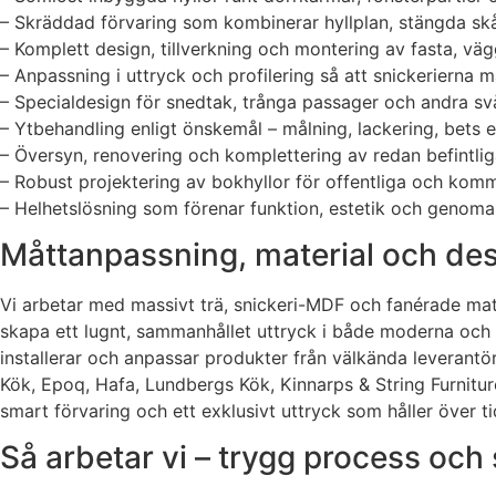
– Skräddad förvaring som kombinerar hyllplan, stängda skå
– Komplett design, tillverkning och montering av fasta, vä
– Anpassning i uttryck och profilering så att snickerierna m
– Specialdesign för snedtak, trånga passager och andra s
– Ytbehandling enligt önskemål – målning, lackering, bets el
– Översyn, renovering och komplettering av redan befintlig
– Robust projektering av bokhyllor för offentliga och komme
– Helhetslösning som förenar funktion, estetik och genoma
Måttanpassning, material och des
Vi arbetar med massivt trä, snickeri-MDF och fanérade materi
skapa ett lugnt, sammanhållet uttryck i både moderna och k
installerar och anpassar produkter från välkända leverantö
Kök, Epoq, Hafa, Lundbergs Kök, Kinnarps & String Furni
smart förvaring och ett exklusivt uttryck som håller över ti
Så arbetar vi – trygg process och s