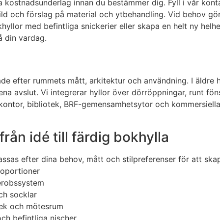
ga kostnadsunderlag innan du bestämmer dig. Fyll i vår kont
ild och förslag på material och ytbehandling. Vid behov g
llor med befintliga snickerier eller skapa en helt ny helhet
 din vardag.
 efter rummets mått, arkitektur och användning. I äldre hus
na avslut. Vi integrerar hyllor över dörröppningar, runt fö
ontor, bibliotek, BRF-gemensamhetsytor och kommersiella m
ån idé till färdig bokhylla
ssas efter dina behov, mått och stilpreferenser för att ska
roportioner
derobssystem
ch socklar
otek och mötesrum
ch befintliga nischer