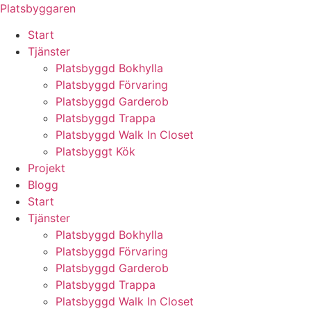
Skip
Platsbyggaren
to
Start
content
Tjänster
Platsbyggd Bokhylla
Platsbyggd Förvaring
Platsbyggd Garderob
Platsbyggd Trappa
Platsbyggd Walk In Closet
Platsbyggt Kök
Projekt
Blogg
Start
Tjänster
Platsbyggd Bokhylla
Platsbyggd Förvaring
Platsbyggd Garderob
Platsbyggd Trappa
Platsbyggd Walk In Closet