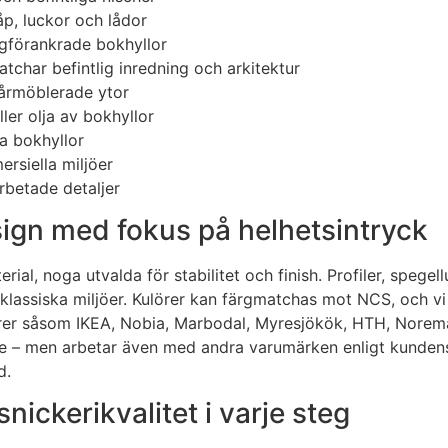
p, luckor och lådor
ggförankrade bokhyllor
atchar befintlig inredning och arkitektur
vårmöblerade ytor
ler olja av bokhyllor
a bokhyllor
rsiella miljöer
rbetade detaljer
ign med fokus på helhetsintryck
al, noga utvalda för stabilitet och finish. Profiler, spegell
lassiska miljöer. Kulörer kan färgmatchas mot NCS, och vi 
rer såsom IKEA, Nobia, Marbodal, Myresjökök, HTH, Norema, 
ture – men arbetar även med andra varumärken enligt kund
d.
nickerikvalitet i varje steg