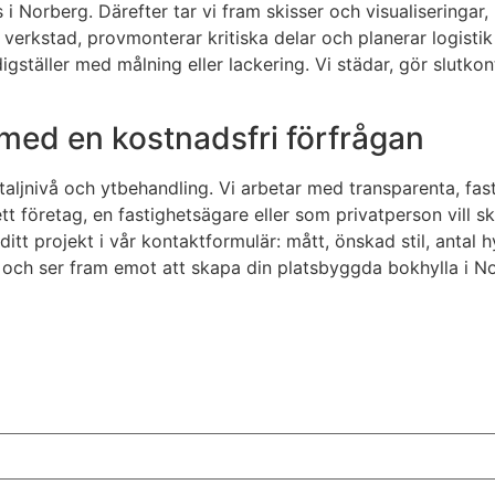
 Norberg. Därefter tar vi fram skisser och visualiseringar
 i verkstad, provmonterar kritiska delar och planerar logistik
igställer med målning eller lackering. Vi städar, gör slutk
a med en kostnadsfri förfrågan
etaljnivå och ytbehandling. Vi arbetar med transparenta, fas
 företag, en fastighetsägare eller som privatperson vill sk
t projekt i vår kontaktformulär: mått, önskad stil, antal hy
ch ser fram emot att skapa din platsbyggda bokhylla i Nor