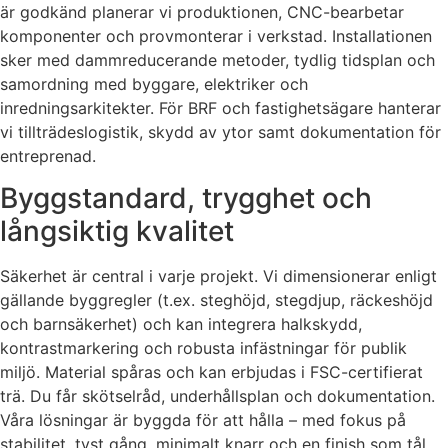
är godkänd planerar vi produktionen, CNC-bearbetar
komponenter och provmonterar i verkstad. Installationen
sker med dammreducerande metoder, tydlig tidsplan och
samordning med byggare, elektriker och
inredningsarkitekter. För BRF och fastighetsägare hanterar
vi tillträdeslogistik, skydd av ytor samt dokumentation för
entreprenad.
Byggstandard, trygghet och
långsiktig kvalitet
Säkerhet är central i varje projekt. Vi dimensionerar enligt
gällande byggregler (t.ex. steghöjd, stegdjup, räckeshöjd
och barnsäkerhet) och kan integrera halkskydd,
kontrastmarkering och robusta infästningar för publik
miljö. Material spåras och kan erbjudas i FSC-certifierat
trä. Du får skötselråd, underhållsplan och dokumentation.
Våra lösningar är byggda för att hålla – med fokus på
stabilitet, tyst gång, minimalt knarr och en finish som tål