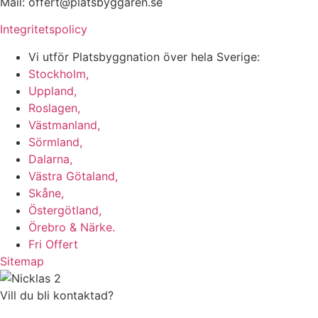
Mail: offert@platsbyggaren.se
Integritetspolicy
Vi utför Platsbyggnation över hela Sverige:
Stockholm,
Uppland,
Roslagen,
Västmanland,
Sörmland,
Dalarna,
Västra Götaland,
Skåne,
Östergötland,
Örebro & Närke.
Fri Offert
Sitemap
Vill du bli kontaktad?