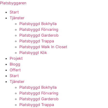
Skip
Platsbyggaren
to
Start
content
Tjänster
Platsbyggd Bokhylla
Platsbyggd Förvaring
Platsbyggd Garderob
Platsbyggd Trappa
Platsbyggd Walk In Closet
Platsbyggt Kök
Projekt
Blogg
Offert
Start
Tjänster
Platsbyggd Bokhylla
Platsbyggd Förvaring
Platsbyggd Garderob
Platsbyggd Trappa