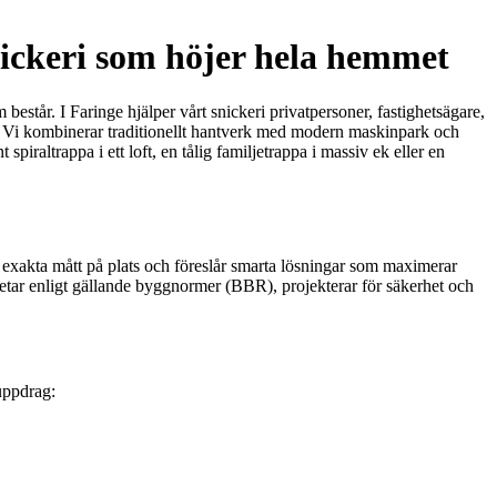
nickeri som höjer hela hemmet
består. I Faringe hjälper vårt snickeri privatpersoner, fastighetsägare,
ur. Vi kombinerar traditionellt hantverk med modern maskinpark och
piraltrappa i ett loft, en tålig familjetrappa i massiv ek eller en
ar exakta mått på plats och föreslår smarta lösningar som maximerar
rbetar enligt gällande byggnormer (BBR), projekterar för säkerhet och
 uppdrag: