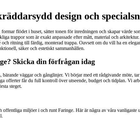
skräddarsydd design och specials
 formar flödet i huset, sätter tonen för inredningen och skapar värde som 
erkliga trappor som är exakt anpassade efter mått, material och arkitekt
h ritning till färdig, monterad trappa. Oavsett om du vill ha en elegant s
nktionell, säker och estetiskt sammanhållen.
nge? Skicka din förfrågan idag
jus, bärande väggar och gånglinjer. Vi börjar med ett rådgivande möte, t
ga offerter får du full kontroll över utseende, budget och tidplan. Vi a
rsta steget.
h offentliga miljöer i och runt Faringe. Här är några av våra vanligaste
l.