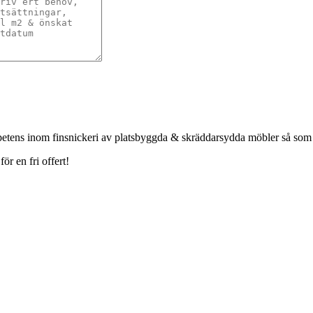
petens inom finsnickeri av platsbyggda & skräddarsydda möbler så som
r en fri offert!