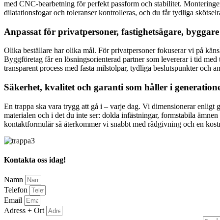
med CNC-bearbetning för perfekt passform och stabilitet. Monteringen 
dilatationsfogar och toleranser kontrolleras, och du får tydliga skötsel
Anpassat för privatpersoner, fastighetsägare, byggare
Olika beställare har olika mål. För privatpersoner fokuserar vi på känsl
Byggföretag får en lösningsorienterad partner som levererar i tid med t
transparent process med fasta milstolpar, tydliga beslutspunkter och an
Säkerhet, kvalitet och garanti som håller i generation
En trappa ska vara trygg att gå i – varje dag. Vi dimensionerar enligt 
materialen och i det du inte ser: dolda infästningar, formstabila ämnen 
kontaktformulär så återkommer vi snabbt med rådgivning och en kostnad
Kontakta oss idag!
Namn
Telefon
Email
Adress + Ort