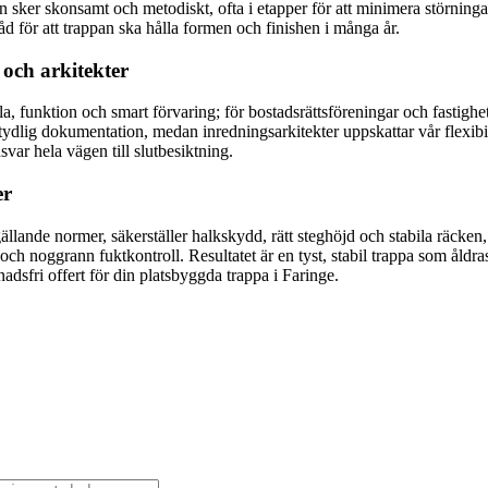
sker skonsamt och metodiskt, ofta i etapper för att minimera störninga
råd för att trappan ska hålla formen och finishen i många år.
 och arkitekter
a, funktion och smart förvaring; för bostadsrättsföreningar och fastighets
ydlig dokumentation, medan inredningsarkitekter uppskattar vår flexibilit
svar hela vägen till slutbesiktning.
er
gällande normer, säkerställer halkskydd, rätt steghöjd och stabila räcken
och noggrann fuktkontroll. Resultatet är en tyst, stabil trappa som åldra
sfri offert för din platsbyggda trappa i Faringe.