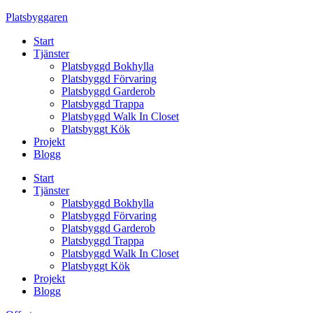
Skip
Platsbyggaren
to
Start
content
Tjänster
Platsbyggd Bokhylla
Platsbyggd Förvaring
Platsbyggd Garderob
Platsbyggd Trappa
Platsbyggd Walk In Closet
Platsbyggt Kök
Projekt
Blogg
Start
Tjänster
Platsbyggd Bokhylla
Platsbyggd Förvaring
Platsbyggd Garderob
Platsbyggd Trappa
Platsbyggd Walk In Closet
Platsbyggt Kök
Projekt
Blogg