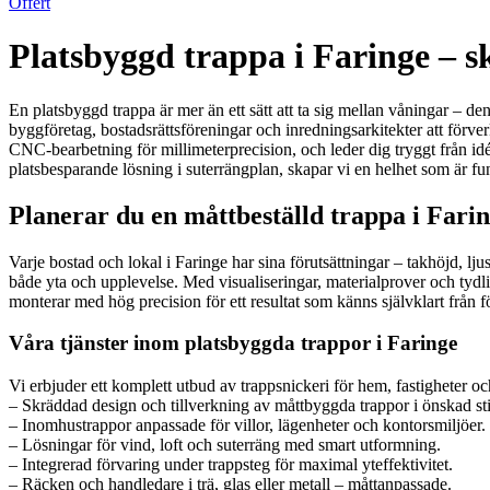
Offert
Platsbyggd trappa i Faringe – 
En platsbyggd trappa är mer än ett sätt att ta sig mellan våningar – den
byggföretag, bostadsrättsföreningar och inredningsarkitekter att förv
CNC-bearbetning för millimeterprecision, och leder dig tryggt från idé oc
platsbesparande lösning i suterrängplan, skapar vi en helhet som är fu
Planerar du en måttbeställd trappa i Fari
Varje bostad och lokal i Faringe har sina förutsättningar – takhöjd, l
både yta och upplevelse. Med visualiseringar, materialprover och tydli
monterar med hög precision för ett resultat som känns självklart från fö
Våra tjänster inom platsbyggda trappor i Faringe
Vi erbjuder ett komplett utbud av trappsnickeri för hem, fastigheter oc
– Skräddad design och tillverkning av måttbyggda trappor i önskad sti
– Inomhustrappor anpassade för villor, lägenheter och kontorsmiljöer.
– Lösningar för vind, loft och suterräng med smart utformning.
– Integrerad förvaring under trappsteg för maximal yteffektivitet.
– Räcken och handledare i trä, glas eller metall – måttanpassade.