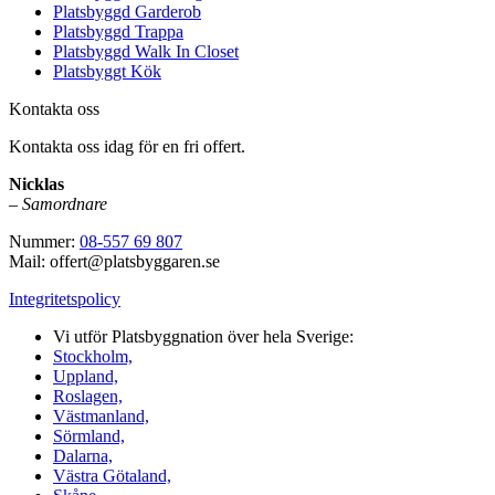
Platsbyggd Garderob
Platsbyggd Trappa
Platsbyggd Walk In Closet
Platsbyggt Kök
Kontakta oss
Kontakta oss idag för en fri offert.
Nicklas
–
Samordnare
Nummer:
08-557 69 807
Mail: offert@platsbyggaren.se
Integritetspolicy
Vi utför Platsbyggnation över hela Sverige:
Stockholm,
Uppland,
Roslagen,
Västmanland,
Sörmland,
Dalarna,
Västra Götaland,