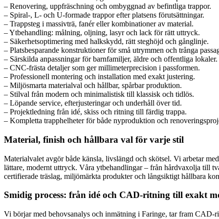
– Renovering, uppfräschning och ombyggnad av befintliga trappor.
– Spiral-, L- och U-formade trappor efter platsens förutsättningar.
– Trappsteg i massivträ, fanér eller kombinationer av material.
– Ytbehandling: målning, oljning, lasyr och lack för rätt uttryck.
– Säkerhetsoptimering med halkskydd, rätt steghöjd och gånglinje.
– Platsbesparande konstruktioner för små utrymmen och trånga passag
– Särskilda anpassningar för barnfamiljer, äldre och offentliga lokaler.
– CNC-frästa detaljer som ger millimeterprecision i passformen.
– Professionell montering och installation med exakt justering.
– Miljösmarta materialval och hållbar, spårbar produktion.
– Stilval från modern och minimalistisk till klassisk och tidlös.
– Löpande service, efterjusteringar och underhåll över tid.
– Projektledning från idé, skiss och ritning till färdig trappa.
– Kompletta trapphelheter för både nyproduktion och renoveringsproj
Material, finish och hållbara val för varje stil
Materialvalet avgör både känsla, livslängd och skötsel. Vi arbetar med
lättare, modernt uttryck. Våra ytbehandlingar – från hårdvaxolja till
certifierade träslag, miljömärkta produkter och långsiktigt hållbara k
Smidig process: från idé och CAD-ritning till exakt m
Vi börjar med behovsanalys och inmätning i Faringe, tar fram CAD-ritn