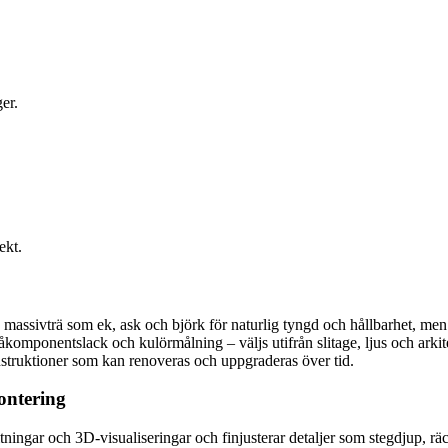
er.
ekt.
 massivträ som ek, ask och björk för naturlig tyngd och hållbarhet, men 
 tvåkomponentslack och kulörmålning – väljs utifrån slitage, ljus och a
onstruktioner som kan renoveras och uppgraderas över tid.
ontering
ingar och 3D-visualiseringar och finjusterar detaljer som stegdjup, rä