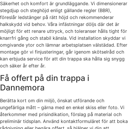
Säkerhet och komfort är grundläggande. Vi dimensionerar
stegdjup och steghöjd enligt gällande regler (BBR),
föreslår ledstänger på rätt höjd och rekommenderar
halkskydd vid behov. Våra infästningar döljs där det är
möjligt för ett renare uttryck, och toleranser hålls tight för
knarrfri gång och stabil känsla. Vid installation skyddar vi
omgivande ytor och lämnar arbetsplatsen välstädad. Efter
montage gör vi finjusteringar, går igenom skötselråd och
kan erbjuda service för att din trappa ska hålla sig snygg
och säker år efter år.
Få offert på din trappa i
Dannemora
Berätta kort om din miljö, önskat utförande och
ungefärliga mått – gärna med en enkel skiss eller foto. Vi
återkommer med prisindikation, förslag på material och
preliminär tidsplan. Använd kontaktformuläret för att boka
rådgivning eller begära offert, så hjälper vi dig att