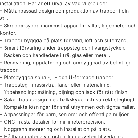
installation. Här är ett urval av vad vi erbjuder:
– Måttanpassad design och produktion av trappor i din
stil.
– Skräddarsydda inomhustrappor för villor, lägenheter och
kontor.
– Trappor byggda på plats för vind, loft och suterräng.
– Smart förvaring under trappsteg och i vangstycken.
– Räcken och handledare i trä, glas eller metall.
– Renovering, uppdatering och ombyggnad av befintliga
trappor.
– Platsbyggda spiral-, L- och U-formade trappor.
– Trappsteg i massivträ, faner eller materialmix.
– Ytbehandling: målning, oljning och lack för rätt finish.
– Säker trappdesign med halkskydd och korrekt steghöjd.
– Kompakta lösningar för små utrymmen och tighta hallar.
– Anpassningar för barn, seniorer och offentliga miljöer.
– CNC-frästa detaljer för millimeterprecision.
– Noggrann montering och installation på plats.
– Hållbara materialval och miljömedveten tillverkning.