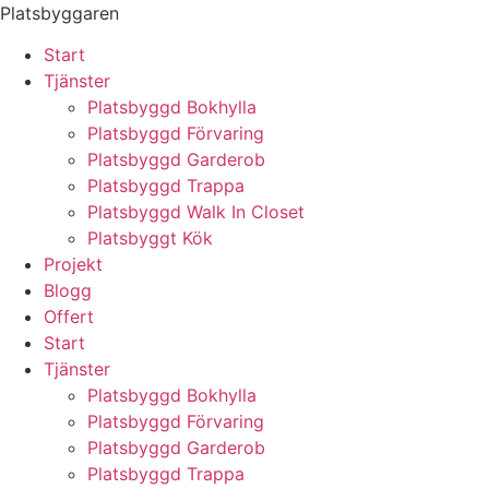
Skip
Platsbyggaren
to
Start
content
Tjänster
Platsbyggd Bokhylla
Platsbyggd Förvaring
Platsbyggd Garderob
Platsbyggd Trappa
Platsbyggd Walk In Closet
Platsbyggt Kök
Projekt
Blogg
Offert
Start
Tjänster
Platsbyggd Bokhylla
Platsbyggd Förvaring
Platsbyggd Garderob
Platsbyggd Trappa