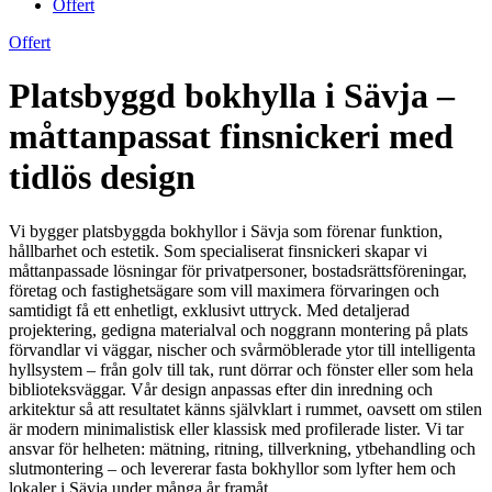
Offert
Offert
Platsbyggd bokhylla i Sävja –
måttanpassat finsnickeri med
tidlös design
Vi bygger platsbyggda bokhyllor i Sävja som förenar funktion,
hållbarhet och estetik. Som specialiserat finsnickeri skapar vi
måttanpassade lösningar för privatpersoner, bostadsrättsföreningar,
företag och fastighetsägare som vill maximera förvaringen och
samtidigt få ett enhetligt, exklusivt uttryck. Med detaljerad
projektering, gedigna materialval och noggrann montering på plats
förvandlar vi väggar, nischer och svårmöblerade ytor till intelligenta
hyllsystem – från golv till tak, runt dörrar och fönster eller som hela
biblioteksväggar. Vår design anpassas efter din inredning och
arkitektur så att resultatet känns självklart i rummet, oavsett om stilen
är modern minimalistisk eller klassisk med profilerade lister. Vi tar
ansvar för helheten: mätning, ritning, tillverkning, ytbehandling och
slutmontering – och levererar fasta bokhyllor som lyfter hem och
lokaler i Sävja under många år framåt.