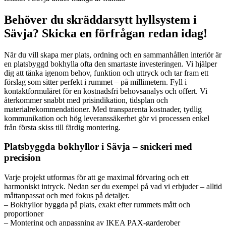
Behöver du skräddarsytt hyllsystem i
Sävja? Skicka en förfrågan redan idag!
När du vill skapa mer plats, ordning och en sammanhållen interiör är
en platsbyggd bokhylla ofta den smartaste investeringen. Vi hjälper
dig att tänka igenom behov, funktion och uttryck och tar fram ett
förslag som sitter perfekt i rummet – på millimetern. Fyll i
kontaktformuläret för en kostnadsfri behovsanalys och offert. Vi
återkommer snabbt med prisindikation, tidsplan och
materialrekommendationer. Med transparenta kostnader, tydlig
kommunikation och hög leveranssäkerhet gör vi processen enkel
från första skiss till färdig montering.
Platsbyggda bokhyllor i Sävja – snickeri med
precision
Varje projekt utformas för att ge maximal förvaring och ett
harmoniskt intryck. Nedan ser du exempel på vad vi erbjuder – alltid
måttanpassat och med fokus på detaljer.
– Bokhyllor byggda på plats, exakt efter rummets mått och
proportioner
– Montering och anpassning av IKEA PAX-garderober