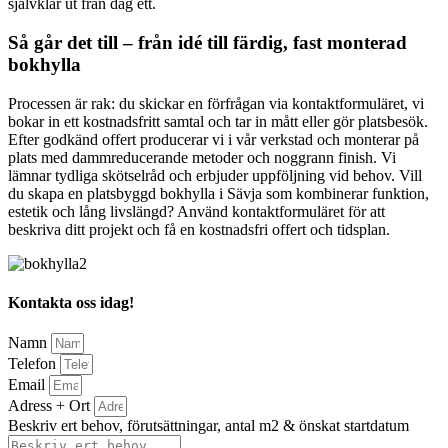
självklar ut från dag ett.
Så går det till – från idé till färdig, fast monterad
bokhylla
Processen är rak: du skickar en förfrågan via kontaktformuläret, vi
bokar in ett kostnadsfritt samtal och tar in mått eller gör platsbesök.
Efter godkänd offert producerar vi i vår verkstad och monterar på
plats med dammreducerande metoder och noggrann finish. Vi
lämnar tydliga skötselråd och erbjuder uppföljning vid behov. Vill
du skapa en platsbyggd bokhylla i Sävja som kombinerar funktion,
estetik och lång livslängd? Använd kontaktformuläret för att
beskriva ditt projekt och få en kostnadsfri offert och tidsplan.
Kontakta oss idag!
Namn
Telefon
Email
Adress + Ort
Beskriv ert behov, förutsättningar, antal m2 & önskat startdatum