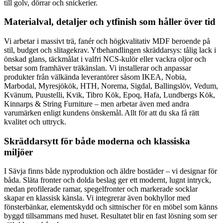
till golv, dörrar och snickerier.
Materialval, detaljer och ytfinish som håller över tid
Vi arbetar i massivt trä, fanér och högkvalitativ MDF beroende på
stil, budget och slitagekrav. Ytbehandlingen skräddarsys: tålig lack i
önskad glans, täckmålat i valfri NCS-kulör eller vackra oljor och
betsar som framhäver träkänslan. Vi installerar och anpassar
produkter från välkända leverantörer såsom IKEA, Nobia,
Marbodal, Myresjökök, HTH, Norema, Sigdal, Ballingslöv, Vedum,
Kvänum, Puustelli, Kvik, Tibro Kök, Epoq, Hafa, Lundbergs Kök,
Kinnarps & String Furniture – men arbetar även med andra
varumärken enligt kundens önskemål. Allt för att du ska få rätt
kvalitet och uttryck.
Skräddarsytt för både moderna och klassiska
miljöer
I Sävja finns både nyproduktion och äldre bostäder – vi designar för
båda. Släta fronter och dolda beslag ger ett modernt, lugnt intryck,
medan profilerade ramar, spegelfronter och markerade socklar
skapar en klassisk känsla. Vi integrerar även bokhyllor med
fönsterbänkar, elementskydd och sittnischer för en möbel som känns
byggd tillsammans med huset. Resultatet blir en fast lösning som ser