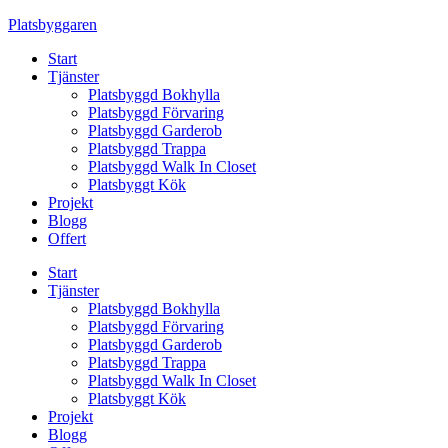
Skip
Platsbyggaren
to
Start
content
Tjänster
Platsbyggd Bokhylla
Platsbyggd Förvaring
Platsbyggd Garderob
Platsbyggd Trappa
Platsbyggd Walk In Closet
Platsbyggt Kök
Projekt
Blogg
Offert
Start
Tjänster
Platsbyggd Bokhylla
Platsbyggd Förvaring
Platsbyggd Garderob
Platsbyggd Trappa
Platsbyggd Walk In Closet
Platsbyggt Kök
Projekt
Blogg