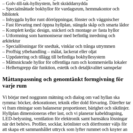
– Golv-till-tak-hyllsystem, helt skräddarsydda
– Specialmåttade bokhyllor för vardagsrum, hemmakontor och
bibliotek
– Inbyggda hyllor runt dörröppningar, fönster och väggnischer
– Fast förvaring med öppna hyllplan, stängda skåp och smarta lådor
– Komplett kedja: design, snickeri och montage av fasta hyllor
– Utformning som harmoniserar med befintlig inredning och
arkitektur
– Speciallösningar för snedtak, vinklar och trånga utrymmen
– Proffsig ytbehandling – målat, lackerat eller oljat
– Uppdatering och tillägg till befintliga bokhyllesystem
– Måttsnickrade hyllor för offentliga rum och kommersiella lokaler
– Helhetsgrepp där funktion, estetik och detaljkvalitet samspelar
Måttanpassning och genomtänkt formgivning för
varje rum
Vi börjar med noggrann mätning och dialog om vad hyllan ska
rymma: böcker, dekorationer, teknik eller dold förvaring. Därefter tar
vi fram ritningar som balanserar proportioner, bärighet och siktlinjer.
Hyllplan dimensioneras efter last, och vi planerar kabeldragning,
LED-belysning, ventilation för elektronik samt barnsäkra lösningar
när det behövs. Profiler, socklar, krönlister och dörrfronter väljs för
att skapa ett sammanhållet uttryck som lyfter rummet och knyter an