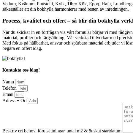
Vedum, Kvänum, Puustelli, Kvik, Tibro Kök, Epoq, Hafa, Lundbergs K
säkerställer att din bokhylla harmonierar med resten av inredningen.
Process, kvalitet och offert – så blir din bokhylla verk
När du skickar in en förfrågan via vårt formulär börjar vi med rådgivn
material, profiler och färgsättning. Vår verkstad tillverkar med precis
Med fokus på hållbarhet, ansvar och spårbara material erbjuder vi lös
begära en offert idag.
Kontakta oss idag!
Namn
Telefon
Email
Adress + Ort
Beskriv ert behov, förutsättningar, antal m2 & önskat startdatum