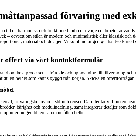
måttanpassad förvaring med exk
ma till en harmonisk och funktionell miljö där varje centimeter används e
yck – oavsett om stilen är modern och minimalistisk eller klassisk och ti
oportioner, material och detaljer. Vi kombinerar gediget hantverk med sm
 offert via vårt kontaktformulär
hand om hela processen – från idé och uppmätning till tillverkning och 
r du en helhet som känns byggd från början. Skicka en offertförfrågan v
 möbel
mål, förvaringsbehov och stilpreferenser. Därefter tar vi fram en lösnin
edder, bärighet och modulindelning, samt integrerar detaljer som dold fö
ihop inredningen till en sammanhållen helhet.