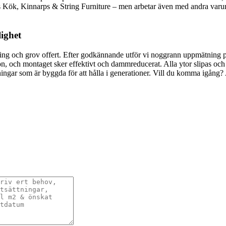
ök, Kinnarps & String Furniture – men arbetar även med andra varumä
lighet
ing och grov offert. Efter godkännande utför vi noggrann uppmätning på p
ion, och montaget sker effektivt och dammreducerat. Alla ytor slipas och b
ningar som är byggda för att hålla i generationer. Vill du komma igång? 