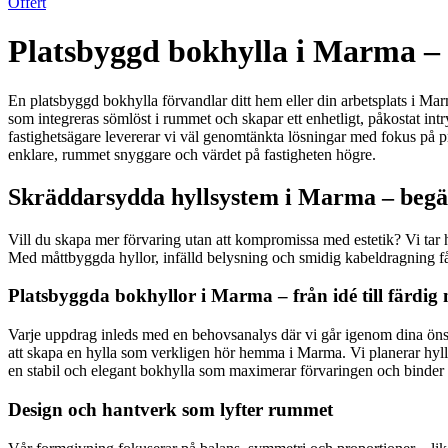
Offert
Platsbyggd bokhylla i Marma – 
En platsbyggd bokhylla förvandlar ditt hem eller din arbetsplats i Mar
som integreras sömlöst i rummet och skapar ett enhetligt, påkostat intr
fastighetsägare levererar vi väl genomtänkta lösningar med fokus på pr
enklare, rummet snyggare och värdet på fastigheten högre.
Skräddarsydda hyllsystem i Marma – begär
Vill du skapa mer förvaring utan att kompromissa med estetik? Vi tar 
Med måttbyggda hyllor, infälld belysning och smidig kabeldragning få
Platsbyggda bokhyllor i Marma – från idé till färdig
Varje uppdrag inleds med en behovsanalys där vi går igenom dina önske
att skapa en hylla som verkligen hör hemma i Marma. Vi planerar hyllbr
en stabil och elegant bokhylla som maximerar förvaringen och binder 
Design och hantverk som lyfter rummet