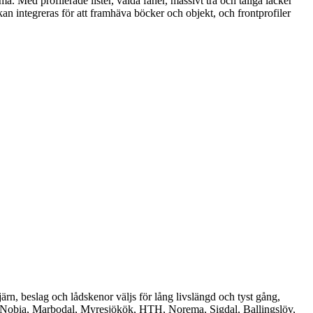
 Med profilerade lister, valda fanér, massivt trä och tåliga lacker
an integreras för att framhäva böcker och objekt, och frontprofiler
gjärn, beslag och lådskenor väljs för lång livslängd och tyst gång,
A, Nobia, Marbodal, Myresjökök, HTH, Norema, Sigdal, Ballingslöv,