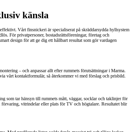
lusiv känsla
ffektivt. Vårt finsnickeri är specialiserat på skräddarsydda hyllsystem
dlös. För privatpersoner, bostadsrättsföreningar, företag och
art design för att ge dig ett hållbart resultat som gör vardagen
montering – och anpassar allt efter rummets förutsättningar i Marma.
ia vårt kontaktformulär, så återkommer vi med förslag och prisbild.
g som tar hänsyn till rummets mått, väggar, socklar och taklinjer för
rvaring, vitrindelar eller plats för TV och högtalare. Resultatet blir