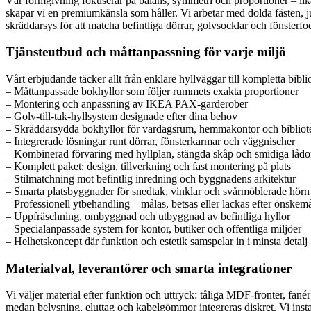
Vår formgivning fokuserar på balans, symmetri och proportioner – lika 
skapar vi en premiumkänsla som håller. Vi arbetar med dolda fästen, ju
skräddarsys för att matcha befintliga dörrar, golvsocklar och fönsterfo
Tjänsteutbud och måttanpassning för varje miljö
Vårt erbjudande täcker allt från enklare hyllväggar till kompletta bib
– Måttanpassade bokhyllor som följer rummets exakta proportioner
– Montering och anpassning av IKEA PAX-garderober
– Golv-till-tak-hyllsystem designade efter dina behov
– Skräddarsydda bokhyllor för vardagsrum, hemmakontor och bibliot
– Integrerade lösningar runt dörrar, fönsterkarmar och väggnischer
– Kombinerad förvaring med hyllplan, stängda skåp och smidiga lådo
– Komplett paket: design, tillverkning och fast montering på plats
– Stilmatchning mot befintlig inredning och byggnadens arkitektur
– Smarta platsbyggnader för snedtak, vinklar och svårmöblerade hörn
– Professionell ytbehandling – målas, betsas eller lackas efter önskem
– Uppfräschning, ombyggnad och utbyggnad av befintliga hyllor
– Specialanpassade system för kontor, butiker och offentliga miljöer
– Helhetskoncept där funktion och estetik samspelar in i minsta detalj
Materialval, leverantörer och smarta integrationer
Vi väljer material efter funktion och uttryck: tåliga MDF-fronter, fanér 
medan belysning, eluttag och kabelgömmor integreras diskret. Vi ins