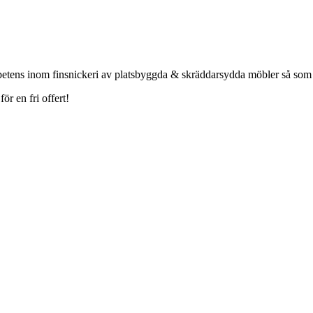
petens inom finsnickeri av platsbyggda & skräddarsydda möbler så som
r en fri offert!