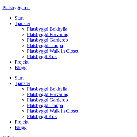
Skip
Platsbyggaren
to
Start
content
Tjänster
Platsbyggd Bokhylla
Platsbyggd Förvaring
Platsbyggd Garderob
Platsbyggd Trappa
Platsbyggd Walk In Closet
Platsbyggt Kök
Projekt
Blogg
Start
Tjänster
Platsbyggd Bokhylla
Platsbyggd Förvaring
Platsbyggd Garderob
Platsbyggd Trappa
Platsbyggd Walk In Closet
Platsbyggt Kök
Projekt
Blogg