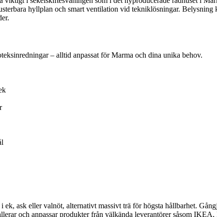
viktigt i sekelskiftesvåningen som i det nyproducerade radhuset i Marma.
sterbara hyllplan och smart ventilation vid tekniklösningar. Belysning k
der.
lioteksinredningar – alltid anpassat för Marma och dina unika behov.
ek
r
ål
i ek, ask eller valnöt, alternativt massivt trä för högsta hållbarhet. Gån
tallerar och anpassar produkter från välkända leverantörer såsom IKE