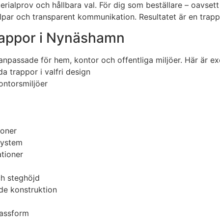
aterialprov och hållbara val. För dig som beställare – oavse
tolpar och transparent kommunikation. Resultatet är en trap
trappor i Nynäshamn
anpassade för hem, kontor och offentliga miljöer. Här är e
 trappor i valfri design
ontorsmiljöer
ioner
system
ationer
g
ch steghöjd
e konstruktion
passform