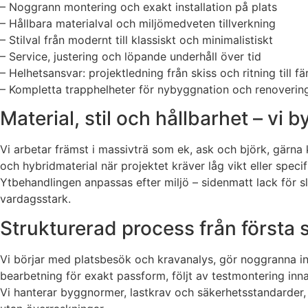
– Noggrann montering och exakt installation på plats
– Hållbara materialval och miljömedveten tillverkning
– Stilval från modernt till klassiskt och minimalistiskt
– Service, justering och löpande underhåll över tid
– Helhetsansvar: projektledning från skiss och ritning till f
– Kompletta trapphelheter för nybyggnation och renoverin
Material, stil och hållbarhet – vi 
Vi arbetar främst i massivträ som ek, ask och björk, gärna k
och hybridmaterial när projektet kräver låg vikt eller specif
Ytbehandlingen anpassas efter miljö – sidenmatt lack för sli
vardagsstark.
Strukturerad process från första ski
Vi börjar med platsbesök och kravanalys, gör noggranna i
bearbetning för exakt passform, följt av testmontering in
Vi hanterar byggnormer, lastkrav och säkerhetsstandarder, 