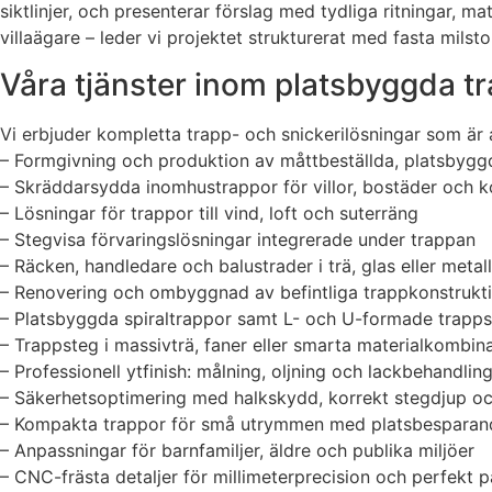
siktlinjer, och presenterar förslag med tydliga ritningar, m
villaägare – leder vi projektet strukturerat med fasta mils
Våra tjänster inom platsbyggda 
Vi erbjuder kompletta trapp- och snickerilösningar som är 
– Formgivning och produktion av måttbeställda, platsbyggda
– Skräddarsydda inomhustrappor för villor, bostäder och k
– Lösningar för trappor till vind, loft och suterräng
– Stegvisa förvaringslösningar integrerade under trappan
– Räcken, handledare och balustrader i trä, glas eller metall
– Renovering och ombyggnad av befintliga trappkonstrukt
– Platsbyggda spiraltrappor samt L- och U-formade trapp
– Trappsteg i massivträ, faner eller smarta materialkombin
– Professionell ytfinish: målning, oljning och lackbehandlin
– Säkerhetsoptimering med halkskydd, korrekt stegdjup o
– Kompakta trappor för små utrymmen med platsbesparand
– Anpassningar för barnfamiljer, äldre och publika miljöer
– CNC-frästa detaljer för millimeterprecision och perfekt 