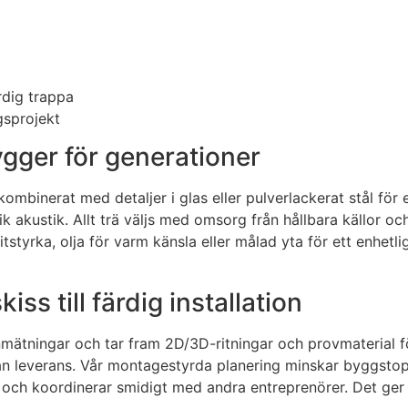
ärdig trappa
gsprojekt
bygger för generationer
ombinerat med detaljer i glas eller pulverlackerat stål för 
ik akustik. Allt trä väljs med omsorg från hållbara källor oc
tstyrka, olja för varm känsla eller målad yta för ett enhetl
ss till färdig installation
nmätningar och tar fram 2D/3D-ritningar och provmaterial 
nan leverans. Vår montagestyrda planering minskar byggstop
och koordinerar smidigt med andra entreprenörer. Det ger fö