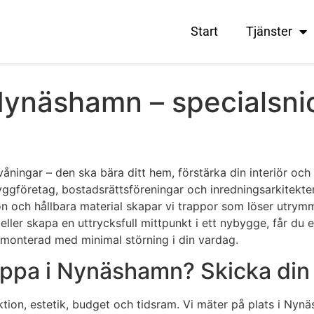
Start
Tjänster
Nynäshamn – specialsni
ningar – den ska bära ditt hem, förstärka din interiör och 
ggföretag, bostadsrättsföreningar och inredningsarkitekte
tion och hållbara material skapar vi trappor som löser utrym
ller skapa en uttrycksfull mittpunkt i ett nybygge, får du en
 monterad med minimal störning i din vardag.
pa i Nynäshamn? Skicka din f
ktion, estetik, budget och tidsram. Vi mäter på plats i Nyn