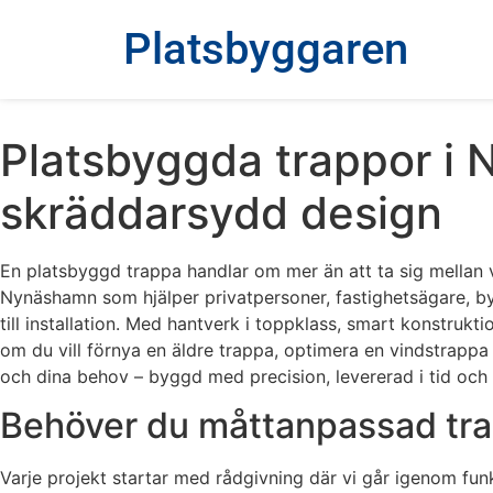
Platsbyggaren
Platsbyggda trappor i 
skräddarsydd design
En platsbyggd trappa handlar om mer än att ta sig mellan vå
Nynäshamn som hjälper privatpersoner, fastighetsägare, by
till installation. Med hantverk i toppklass, smart konstruk
om du vill förnya en äldre trappa, optimera en vindstrappa e
och dina behov – byggd med precision, levererad i tid och
Behöver du måttanpassad trap
Varje projekt startar med rådgivning där vi går igenom fun