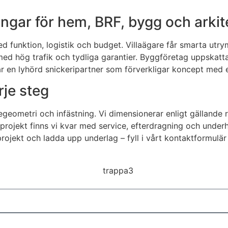
ngar för hem, BRF, bygg och arkit
d funktion, logistik och budget. Villaägare får smarta utr
 med hög trafik och tydliga garantier. Byggföretag uppskat
år en lyhörd snickeripartner som förverkligar koncept med e
rje steg
stegeometri och infästning. Vi dimensionerar enligt gällande
utat projekt finns vi kvar med service, efterdragning och under
rojekt och ladda upp underlag – fyll i vårt kontaktformulär 