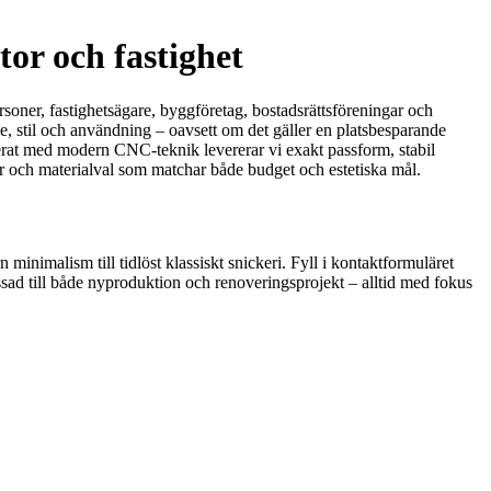
tor och fastighet
rsoner, fastighetsägare, byggföretag, bostadsrättsföreningar och
me, stil och användning – oavsett om det gäller en platsbesparande
inerat med modern CNC-teknik levererar vi exakt passform, stabil
ar och materialval som matchar både budget och estetiska mål.
 minimalism till tidlöst klassiskt snickeri. Fyll i kontaktformuläret
ssad till både nyproduktion och renoveringsprojekt – alltid med fokus