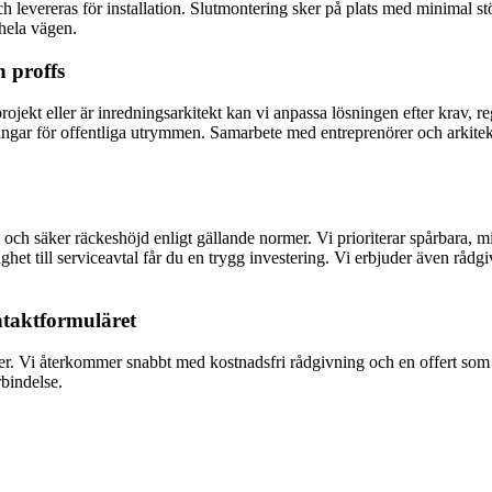
evereras för installation. Slutmontering sker på plats med minimal stö
 hela vägen.
h proffs
projekt eller är inredningsarkitekt kan vi anpassa lösningen efter krav, 
ningar för offentliga utrymmen. Samarbete med entreprenörer och arkitek
p och säker räckeshöjd enligt gällande normer. Vi prioriterar spårbara, 
et till serviceavtal får du en trygg investering. Vi erbjuder även rådgiv
ntaktformuläret
ilder. Vi återkommer snabbt med kostnadsfri rådgivning och en offert so
rbindelse.