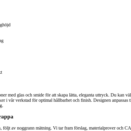
eghöjd
ng
kt
oner med glas och smide för att skapa lätta, eleganta uttryck. Du kan vä
r i vår verkstad för optimal hållbarhet och finish. Designen anpassas ti
g.
trappa
 följt av noggrann mätning. Vi tar fram förslag, materialprover och CA