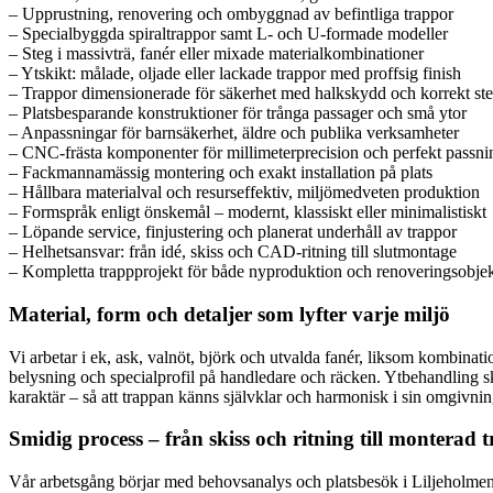
– Upprustning, renovering och ombyggnad av befintliga trappor
– Specialbyggda spiraltrappor samt L- och U-formade modeller
– Steg i massivträ, fanér eller mixade materialkombinationer
– Ytskikt: målade, oljade eller lackade trappor med proffsig finish
– Trappor dimensionerade för säkerhet med halkskydd och korrekt st
– Platsbesparande konstruktioner för trånga passager och små ytor
– Anpassningar för barnsäkerhet, äldre och publika verksamheter
– CNC-frästa komponenter för millimeterprecision och perfekt passni
– Fackmannamässig montering och exakt installation på plats
– Hållbara materialval och resurseffektiv, miljömedveten produktion
– Formspråk enligt önskemål – modernt, klassiskt eller minimalistiskt
– Löpande service, finjustering och planerat underhåll av trappor
– Helhetsansvar: från idé, skiss och CAD-ritning till slutmontage
– Kompletta trappprojekt för både nyproduktion och renoveringsobje
Material, form och detaljer som lyfter varje miljö
Vi arbetar i ek, ask, valnöt, björk och utvalda fanér, liksom kombinati
belysning och specialprofil på handledare och räcken. Ytbehandling ske
karaktär – så att trappan känns självklar och harmonisk i sin omgivnin
Smidig process – från skiss och ritning till monterad 
Vår arbetsgång börjar med behovsanalys och platsbesök i Liljeholmen,