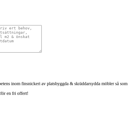
petens inom finsnickeri av platsbyggda & skräddarsydda möbler så som
r en fri offert!