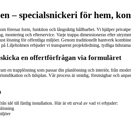
n – specialsnickeri för hem, kon
m förenar form, funktion och långsiktig hållbarhet. Vi hjälper privatpe
ning, montering och efterservice. Varje trappa dimensioneras efter utrym
robust lösning för offentliga miljöer. Genom traditionellt hantverk komb
på Liljeholmen erbjuder vi transparent projektledning, tydliga tidsram
skicka en offertförfrågan via formuläret
ram en trapp­lösning som passar din planlösning och interiör, från modern
risindikation och tidsplan. Vår process är smidig, förutsägbar och anpa
n
n idé till färdig installation. Här är ett urval av vad vi erbjuder:
nlösning
iljöer