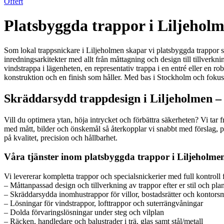
Offert
Platsbyggda trappor i Liljeholme
Som lokal trappsnickare i Liljeholmen skapar vi platsbyggda trappor so
inredningsarkitekter med allt från måttagning och design till tillverk
vindstrappa i lägenheten, en representativ trappa i en entré eller en 
konstruktion och en finish som håller. Med bas i Stockholm och fokus 
Skräddarsydd trappdesign i Liljeholmen – 
Vill du optimera ytan, höja intrycket och förbättra säkerheten? Vi tar f
med mått, bilder och önskemål så återkopplar vi snabbt med förslag, p
på kvalitet, precision och hållbarhet.
Våra tjänster inom platsbyggda trappor i Liljeholme
Vi levererar kompletta trappor och specialsnickerier med full kontroll frå
– Måttanpassad design och tillverkning av trappor efter er stil och pla
– Skräddarsydda inomhustrappor för villor, bostadsrätter och kontorsm
– Lösningar för vindstrappor, lofttrappor och suterrängvåningar
– Dolda förvaringslösningar under steg och vilplan
– Räcken, handledare och balustrader i trä, glas samt stål/metall