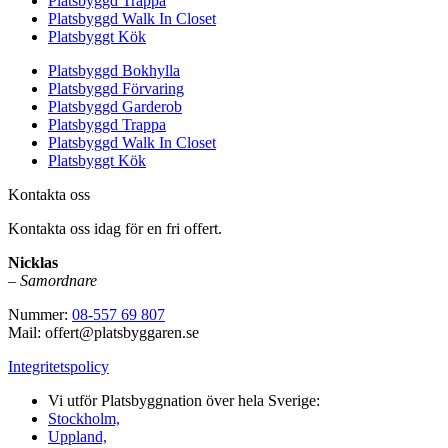
Platsbyggd Trappa
Platsbyggd Walk In Closet
Platsbyggt Kök
Platsbyggd Bokhylla
Platsbyggd Förvaring
Platsbyggd Garderob
Platsbyggd Trappa
Platsbyggd Walk In Closet
Platsbyggt Kök
Kontakta oss
Kontakta oss idag för en fri offert.
Nicklas
–
Samordnare
Nummer:
08-557 69 807
Mail: offert@platsbyggaren.se
Integritetspolicy
Vi utför Platsbyggnation över hela Sverige:
Stockholm,
Uppland,