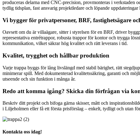
produceras delarna med CNC-precision, provmonteras i verkstaden och l
tydlig tidsplan, fast ansvarig projektledare och löpande uppdateringar
Vi bygger för privatpersoner, BRF, fastighetsägare oc
Oavsett om du är villaägare, sitter i styrelsen för en BRF, driver bygg
representativa entrétrappor, robusta trappor för kontor och trygga lös
kommunikation, vilket säkrar hög kvalitet och rätt leverans i tid.
Kvalitet, trygghet och hållbar produktion
Varje trappa byggs för lång livslängd med stabil bärighet, rätt stegdju
minimerar spill. Med dokumenterad kvalitetssäkring, garanti och möjligh
utseende och sin funktion i många år.
Redo att komma igång? Skicka din förfrågan via ko
Beskriv ditt projekt och bifoga gärna skisser, mått och inspirationsb
i Liljeholmen eller få ett första prisförslag – enkelt, tydligt och utan fö
Kontakta oss idag!