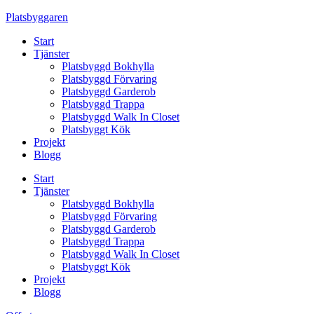
Skip
Platsbyggaren
to
Start
content
Tjänster
Platsbyggd Bokhylla
Platsbyggd Förvaring
Platsbyggd Garderob
Platsbyggd Trappa
Platsbyggd Walk In Closet
Platsbyggt Kök
Projekt
Blogg
Start
Tjänster
Platsbyggd Bokhylla
Platsbyggd Förvaring
Platsbyggd Garderob
Platsbyggd Trappa
Platsbyggd Walk In Closet
Platsbyggt Kök
Projekt
Blogg