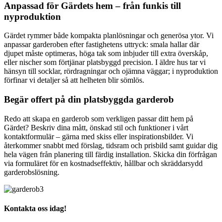
Anpassad för Gärdets hem – från funkis till
nyproduktion
Gärdet rymmer både kompakta planlösningar och generösa ytor. Vi
anpassar garderoben efter fastighetens uttryck: smala hallar där
djupet måste optimeras, höga tak som inbjuder till extra överskåp,
eller nischer som förtjänar platsbyggd precision. I äldre hus tar vi
hänsyn till socklar, rördragningar och ojämna väggar; i nyproduktion
förfinar vi detaljer så att helheten blir sömlös.
Begär offert på din platsbyggda garderob
Redo att skapa en garderob som verkligen passar ditt hem på
Gärdet? Beskriv dina mått, önskad stil och funktioner i vårt
kontaktformulär – gärna med skiss eller inspirationsbilder. Vi
återkommer snabbt med förslag, tidsram och prisbild samt guidar dig
hela vägen från planering till färdig installation. Skicka din förfrågan
via formuläret för en kostnadseffektiv, hållbar och skräddarsydd
garderobslösning.
Kontakta oss idag!