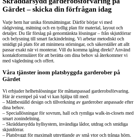
Skräddarsydd garderobsförvaring på
Gärdet – skicka din förfrågan idag
Varje hem har unika förutsättningar. Därför börjar vi med
rådgivning, mätning och en tydlig plan för material, layout och
detaljer. Du får förslag på genomtänkta lösningar – från skjutdörrar
och belysning till smart fackindelning. Vi arbetar metodiskt och
smidigt på plats för att minimera störningar, och säkerställer att allt
passar exakt när vi monterar. Vill du komma igång direkt? Använd
kontaktformuläret för att berätta om dina behov så återkommer vi
med vägledning och offert.
Våra tjänster inom platsbyggda garderober på
Gärdet
Vi erbjuder helhetslösningar för måttanpassad garderobsförvaring.
Här är exempel på vad vi kan hjälpa till med:
– Måttbeställd design och tillverkning av garderober anpassade efter
dina behov.
– Speciallösningar för sovrum, hall och rymliga walk-in-closets med
smart zonindelning.
– Skräddarsydda hyllsystem, invändiga lådor, utdrag och smidiga
skjutdörrar.
– Platsbyggt för maximalt utnyttjande av små ytor och trånga hörn.