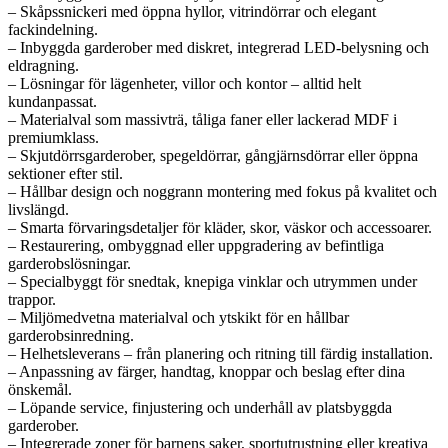
– Skåpssnickeri med öppna hyllor, vitrindörrar och elegant
fackindelning.
– Inbyggda garderober med diskret, integrerad LED-belysning och
eldragning.
– Lösningar för lägenheter, villor och kontor – alltid helt
kundanpassat.
– Materialval som massivträ, tåliga faner eller lackerad MDF i
premiumklass.
– Skjutdörrsgarderober, spegeldörrar, gångjärnsdörrar eller öppna
sektioner efter stil.
– Hållbar design och noggrann montering med fokus på kvalitet och
livslängd.
– Smarta förvaringsdetaljer för kläder, skor, väskor och accessoarer.
– Restaurering, ombyggnad eller uppgradering av befintliga
garderobslösningar.
– Specialbyggt för snedtak, knepiga vinklar och utrymmen under
trappor.
– Miljömedvetna materialval och ytskikt för en hållbar
garderobsinredning.
– Helhetsleverans – från planering och ritning till färdig installation.
– Anpassning av färger, handtag, knoppar och beslag efter dina
önskemål.
– Löpande service, finjustering och underhåll av platsbyggda
garderober.
– Integrerade zoner för barnens saker, sportutrustning eller kreativa