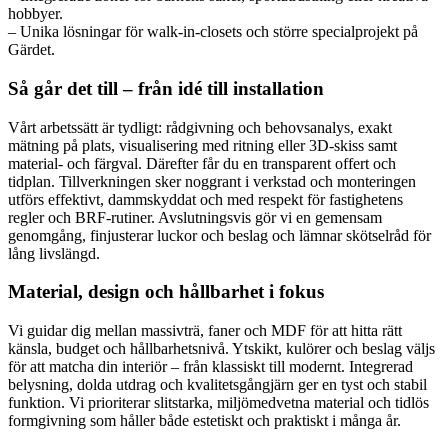
hobbyer.
– Unika lösningar för walk-in-closets och större specialprojekt på
Gärdet.
Så går det till – från idé till installation
Vårt arbetssätt är tydligt: rådgivning och behovsanalys, exakt
mätning på plats, visualisering med ritning eller 3D-skiss samt
material- och färgval. Därefter får du en transparent offert och
tidplan. Tillverkningen sker noggrant i verkstad och monteringen
utförs effektivt, dammskyddat och med respekt för fastighetens
regler och BRF-rutiner. Avslutningsvis gör vi en gemensam
genomgång, finjusterar luckor och beslag och lämnar skötselråd för
lång livslängd.
Material, design och hållbarhet i fokus
Vi guidar dig mellan massivträ, faner och MDF för att hitta rätt
känsla, budget och hållbarhetsnivå. Ytskikt, kulörer och beslag väljs
för att matcha din interiör – från klassiskt till modernt. Integrerad
belysning, dolda utdrag och kvalitetsgångjärn ger en tyst och stabil
funktion. Vi prioriterar slitstarka, miljömedvetna material och tidlös
formgivning som håller både estetiskt och praktiskt i många år.