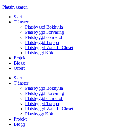
Skip
Platsbyggaren
to
Start
content
Tjänster
Platsbyggd Bokhylla
Platsbyggd Förvaring
Platsbyggd Garderob
Platsbyggd Trappa
Platsbyggd Walk In Closet
Platsbyggt Kök
Projekt
Blogg
Offert
Start
Tjänster
Platsbyggd Bokhylla
Platsbyggd Förvaring
Platsbyggd Garderob
Platsbyggd Trappa
Platsbyggd Walk In Closet
Platsbyggt Kök
Projekt
Blogg