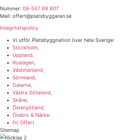
Nummer:
08-557 69 807
Mail: offert@platsbyggaren.se
Integritetspolicy
Vi utför Platsbyggnation över hela Sverige:
Stockholm,
Uppland,
Roslagen,
Västmanland,
Sörmland,
Dalarna,
Västra Götaland,
Skåne,
Östergötland,
Örebro & Närke.
Fri Offert
Sitemap