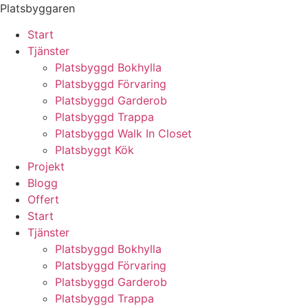
Skip
Platsbyggaren
to
Start
content
Tjänster
Platsbyggd Bokhylla
Platsbyggd Förvaring
Platsbyggd Garderob
Platsbyggd Trappa
Platsbyggd Walk In Closet
Platsbyggt Kök
Projekt
Blogg
Offert
Start
Tjänster
Platsbyggd Bokhylla
Platsbyggd Förvaring
Platsbyggd Garderob
Platsbyggd Trappa