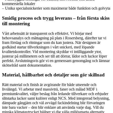
kommersiella lokaler
– Unika specialsnickerier som maximerar både funktion och golvyta
Smidig process och trygg leverans – från första skiss
till montering
Vårt arbetssätt är transparent och effektivt. Vi börjar med
behovsanalys och måttagning på plats i Rosersberg, därefter tar vi
fram förslag och ritningar som du kan justera. När designen är
godkänd startar tillverkningen i vårt snickeri, med löpande
kvalitetskontroller. Vid montering skyddar vi intilliggande ytor,
justerar på millimetern och ser till att dörrar, lådor och luckor löper
perfekt. Avslutningsvis gör vi en gemensam genomgång och lämnar
skötselråd samt dokumentation.
Material, hållbarhet och detaljer som gör skillnad
Rätt material och finish är avgörande för både utseende och
livslängd. Vi arbetar med massivträ, faner och målad MDF i
premiumkvalitet, väljer beslag från ledande tillverkare och erbjuder
slitstarka lacker samt kulörer enligt NCS. Med integrerad belysning,
dämpade gångjärn och väl avvägd fackindelning blir förvaringen
inte bara vacker – den blir enklare att använda varje dag. Vill du
minska klimatavtrycket hjälper vi dig välja miljösmarta alternativ