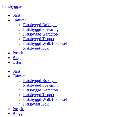
Skip
Platsbyggaren
to
Start
content
Tjänster
Platsbyggd Bokhylla
Platsbyggd Förvaring
Platsbyggd Garderob
Platsbyggd Trappa
Platsbyggd Walk In Closet
Platsbyggt Kök
Projekt
Blogg
Offert
Start
Tjänster
Platsbyggd Bokhylla
Platsbyggd Förvaring
Platsbyggd Garderob
Platsbyggd Trappa
Platsbyggd Walk In Closet
Platsbyggt Kök
Projekt
Blogg