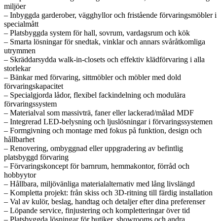
miljöer
– Inbyggda garderober, vägghyllor och fristående förvaringsmöbler i
specialmått
– Platsbyggda system för hall, sovrum, vardagsrum och kök
– Smarta lösningar för snedtak, vinklar och annars svåråtkomliga
utrymmen
– Skräddarsydda walk-in-closets och effektiv klädförvaring i alla
storlekar
– Bänkar med förvaring, sittmöbler och möbler med dold
förvaringskapacitet
– Specialgjorda lådor, flexibel fackindelning och modulära
förvaringssystem
– Materialval som massivträ, faner eller lackerad/målad MDF
– Integrerad LED-belysning och ljuslösningar i förvaringssystemen
– Formgivning och montage med fokus på funktion, design och
hållbarhet
– Renovering, ombyggnad eller uppgradering av befintlig
platsbyggd förvaring
– Förvaringskoncept för barnrum, hemmakontor, förråd och
hobbyytor
– Hållbara, miljövänliga materialalternativ med lång livslängd
– Kompletta projekt: från skiss och 3D-ritning till färdig installation
– Val av kulör, beslag, handtag och detaljer efter dina preferenser
– Löpande service, finjustering och kompletteringar över tid
– Platsbyggda lösningar för butiker, showrooms och andra