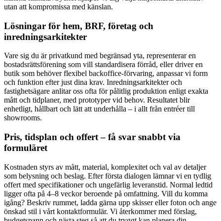
utan att kompromissa med känslan.
Lösningar för hem, BRF, företag och
inredningsarkitekter
Vare sig du är privatkund med begränsad yta, representerar en
bostadsrättsförening som vill standardisera förråd, eller driver en
butik som behöver flexibel backoffice-förvaring, anpassar vi form
och funktion efter just dina krav. Inredningsarkitekter och
fastighetsägare anlitar oss ofta för pålitlig produktion enligt exakta
mått och tidplaner, med prototyper vid behov. Resultatet blir
enhetligt, hållbart och lätt att underhålla – i allt från entréer till
showrooms.
Pris, tidsplan och offert – få svar snabbt via
formuläret
Kostnaden styrs av mått, material, komplexitet och val av detaljer
som belysning och beslag. Efter första dialogen lämnar vi en tydlig
offert med specifikationer och ungefärlig leveranstid. Normal ledtid
ligger ofta på 4–8 veckor beroende på omfattning. Vill du komma
igång? Beskriv rummet, ladda gärna upp skisser eller foton och ange
önskad stil i vårt kontaktformulär. Vi återkommer med förslag,
budgetspann och nästa steg så att du tryggt kan planera din