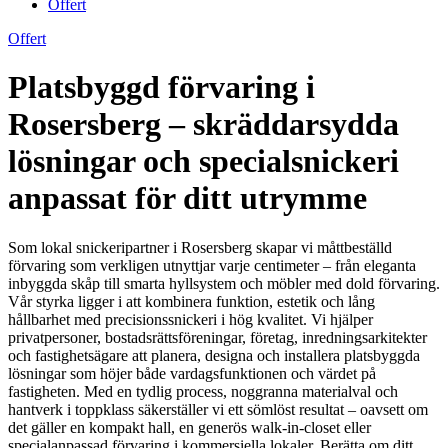
Offert
Offert
Platsbyggd förvaring i
Rosersberg – skräddarsydda
lösningar och specialsnickeri
anpassat för ditt utrymme
Som lokal snickeripartner i Rosersberg skapar vi måttbeställd
förvaring som verkligen utnyttjar varje centimeter – från eleganta
inbyggda skåp till smarta hyllsystem och möbler med dold förvaring.
Vår styrka ligger i att kombinera funktion, estetik och lång
hållbarhet med precisionssnickeri i hög kvalitet. Vi hjälper
privatpersoner, bostadsrättsföreningar, företag, inredningsarkitekter
och fastighetsägare att planera, designa och installera platsbyggda
lösningar som höjer både vardagsfunktionen och värdet på
fastigheten. Med en tydlig process, noggranna materialval och
hantverk i toppklass säkerställer vi ett sömlöst resultat – oavsett om
det gäller en kompakt hall, en generös walk-in-closet eller
specialanpassad förvaring i kommersiella lokaler. Berätta om ditt