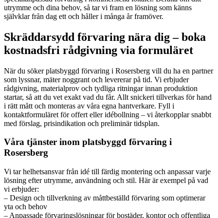
utrymme och dina behov, så tar vi fram en lösning som känns
självklar från dag ett och håller i många år framöver.
Skräddarsydd förvaring nära dig – boka
kostnadsfri rådgivning via formuläret
När du söker platsbyggd förvaring i Rosersberg vill du ha en partner
som lyssnar, mäter noggrant och levererar på tid. Vi erbjuder
rådgivning, materialprov och tydliga ritningar innan produktion
startar, så att du vet exakt vad du får. Allt snickeri tillverkas för hand
i rätt mått och monteras av våra egna hantverkare. Fyll i
kontaktformuläret för offert eller idébollning – vi återkopplar snabbt
med förslag, prisindikation och preliminär tidsplan.
Våra tjänster inom platsbyggd förvaring i
Rosersberg
Vi tar helhetsansvar från idé till färdig montering och anpassar varje
lösning efter utrymme, användning och stil. Här är exempel på vad
vi erbjuder:
– Design och tillverkning av måttbeställd förvaring som optimerar
yta och behov
– Anpassade förvaringslösningar för bostäder, kontor och offentliga