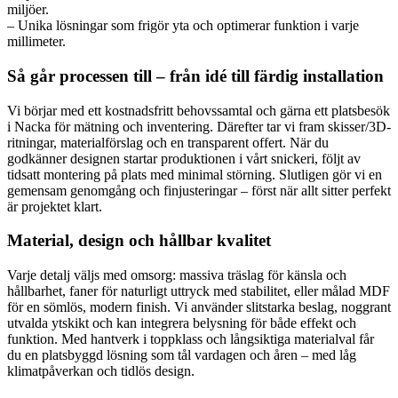
miljöer.
– Unika lösningar som frigör yta och optimerar funktion i varje
millimeter.
Så går processen till – från idé till färdig installation
Vi börjar med ett kostnadsfritt behovssamtal och gärna ett platsbesök
i Nacka för mätning och inventering. Därefter tar vi fram skisser/3D-
ritningar, materialförslag och en transparent offert. När du
godkänner designen startar produktionen i vårt snickeri, följt av
tidsatt montering på plats med minimal störning. Slutligen gör vi en
gemensam genomgång och finjusteringar – först när allt sitter perfekt
är projektet klart.
Material, design och hållbar kvalitet
Varje detalj väljs med omsorg: massiva träslag för känsla och
hållbarhet, faner för naturligt uttryck med stabilitet, eller målad MDF
för en sömlös, modern finish. Vi använder slitstarka beslag, noggrant
utvalda ytskikt och kan integrera belysning för både effekt och
funktion. Med hantverk i toppklass och långsiktiga materialval får
du en platsbyggd lösning som tål vardagen och åren – med låg
klimatpåverkan och tidlös design.