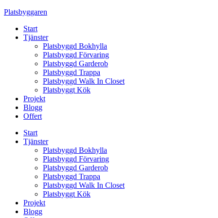
Skip
Platsbyggaren
to
Start
content
Tjänster
Platsbyggd Bokhylla
Platsbyggd Förvaring
Platsbyggd Garderob
Platsbyggd Trappa
Platsbyggd Walk In Closet
Platsbyggt Kök
Projekt
Blogg
Offert
Start
Tjänster
Platsbyggd Bokhylla
Platsbyggd Förvaring
Platsbyggd Garderob
Platsbyggd Trappa
Platsbyggd Walk In Closet
Platsbyggt Kök
Projekt
Blogg