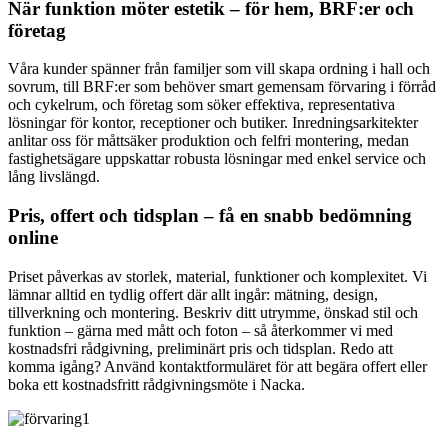
När funktion möter estetik – för hem, BRF:er och
företag
Våra kunder spänner från familjer som vill skapa ordning i hall och
sovrum, till BRF:er som behöver smart gemensam förvaring i förråd
och cykelrum, och företag som söker effektiva, representativa
lösningar för kontor, receptioner och butiker. Inredningsarkitekter
anlitar oss för måttsäker produktion och felfri montering, medan
fastighetsägare uppskattar robusta lösningar med enkel service och
lång livslängd.
Pris, offert och tidsplan – få en snabb bedömning
online
Priset påverkas av storlek, material, funktioner och komplexitet. Vi
lämnar alltid en tydlig offert där allt ingår: mätning, design,
tillverkning och montering. Beskriv ditt utrymme, önskad stil och
funktion – gärna med mått och foton – så återkommer vi med
kostnadsfri rådgivning, preliminärt pris och tidsplan. Redo att
komma igång? Använd kontaktformuläret för att begära offert eller
boka ett kostnadsfritt rådgivningsmöte i Nacka.