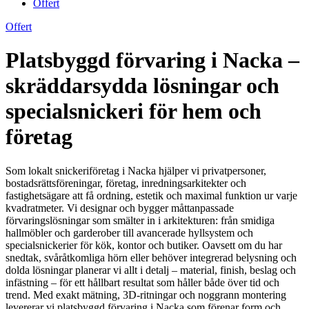
Offert
Offert
Platsbyggd förvaring i Nacka –
skräddarsydda lösningar och
specialsnickeri för hem och
företag
Som lokalt snickeriföretag i Nacka hjälper vi privatpersoner,
bostadsrättsföreningar, företag, inredningsarkitekter och
fastighetsägare att få ordning, estetik och maximal funktion ur varje
kvadratmeter. Vi designar och bygger måttanpassade
förvaringslösningar som smälter in i arkitekturen: från smidiga
hallmöbler och garderober till avancerade hyllsystem och
specialsnickerier för kök, kontor och butiker. Oavsett om du har
snedtak, svåråtkomliga hörn eller behöver integrerad belysning och
dolda lösningar planerar vi allt i detalj – material, finish, beslag och
infästning – för ett hållbart resultat som håller både över tid och
trend. Med exakt mätning, 3D-ritningar och noggrann montering
levererar vi platsbyggd förvaring i Nacka som förenar form och