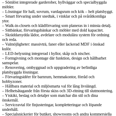
– Sömlöst integrerade garderober, hyllväggar och specialbyggda
möbler.
– Lösningar för hall, sovrum, vardagsrum och kök – helt platsbyggt.
– Smart förvaring under snedtak, i vinklar och på svåråtkomliga
ytor.
– Walk-in-closets och klädförvaring som planeras in i minsta detalj.
– Sittbänkar, förvaringsbänkar och möbler med dold kapacitet.
– Skräddarsydda lådor, avdelare och modulära system för ordning
och reda.
– Valmöjligheter: massivträ, faner eller lackerad MDF i önskad
kulör.
– LED-belysning integrerad i hyllor, skåp och nischer.
– Formgivning och montage där funktion, design och hållbarhet
samspelar.
– Renovering, ombyggnad och uppgradering av befintliga
platsbyggda lösningar.
– Förvaringsidéer för barnrum, hemmakontor, förråd och
hobbyzoner.
– Hållbara material och miljösmarta val för lång livslängd.
– Helhetsåtagande från första skiss och 3D-ritning till slutmontering.
– Ytskikt, beslag och detaljer som matchar din stil och dina
önskemål.
– Serviceavtal för finjusteringar, kompletteringar och löpande
underhåll.
– Specialsnickerier för butiker, showrooms och andra kommersiella