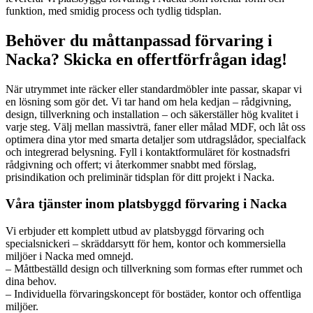
funktion, med smidig process och tydlig tidsplan.
Behöver du måttanpassad förvaring i
Nacka? Skicka en offertförfrågan idag!
När utrymmet inte räcker eller standardmöbler inte passar, skapar vi
en lösning som gör det. Vi tar hand om hela kedjan – rådgivning,
design, tillverkning och installation – och säkerställer hög kvalitet i
varje steg. Välj mellan massivträ, faner eller målad MDF, och låt oss
optimera dina ytor med smarta detaljer som utdragslådor, specialfack
och integrerad belysning. Fyll i kontaktformuläret för kostnadsfri
rådgivning och offert; vi återkommer snabbt med förslag,
prisindikation och preliminär tidsplan för ditt projekt i Nacka.
Våra tjänster inom platsbyggd förvaring i Nacka
Vi erbjuder ett komplett utbud av platsbyggd förvaring och
specialsnickeri – skräddarsytt för hem, kontor och kommersiella
miljöer i Nacka med omnejd.
– Måttbeställd design och tillverkning som formas efter rummet och
dina behov.
– Individuella förvaringskoncept för bostäder, kontor och offentliga
miljöer.