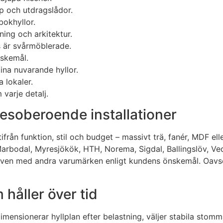
p och utdragslådor.
bokhyllor.
ing och arkitektur.
s är svårmöblerade.
nskemål.
ina nuvarande hyllor.
 lokaler.
varje detalj.
kesoberoende installationer
rån funktion, stil och budget – massivt trä, fanér, MDF elle
arbodal, Myresjökök, HTH, Norema, Sigdal, Ballingslöv, Ved
en med andra varumärken enligt kundens önskemål. Oavsett fa
håller över tid
mensionerar hyllplan efter belastning, väljer stabila stom