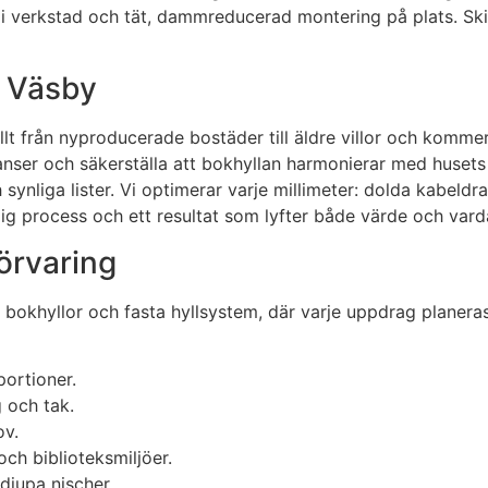
ng i verkstad och tät, dammreducerad montering på plats. S
s Väsby
lt från nyproducerade bostäder till äldre villor och kommers
ser och säkerställa att bokhyllan harmonierar med husets 
synliga lister. Vi optimerar varje millimeter: dolda kabeldr
ig process och ett resultat som lyfter både värde och vard
förvaring
 bokhyllor och fasta hyllsystem, där varje uppdrag planeras
ortioner.
 och tak.
ov.
h biblioteksmiljöer.
djupa nischer.