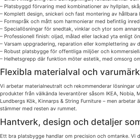
– Platsbyggd förvaring med kombinationer av hyllplan, skå
– Komplett design, snickeri och fast montering av hållbara 
– Formspråk och mått som harmonierar med befintlig inredn
– Speciallösningar för snedtak, vinklar och ytor som annar
– Professionell finish: oljad, målad eller lackad yta enligt ö
– Varsam uppgradering, reparation eller komplettering av d
– Robust platsbygge för offentliga miljöer och kommersiella
– Helhetsgrepp där funktion möter estetik, med omsorg om 
Flexibla materialval och varumär
Vi arbetar materialneutralt och rekommenderar lösningar utif
produkter från välkända leverantörer såsom IKEA, Nobia, M
Lundbergs Kök, Kinnarps & String Furniture – men arbetar äv
stämmer med resten av rummet.
Hantverk, design och detaljer som 
Ett bra platsbygge handlar om precision och omtanke. Vi di