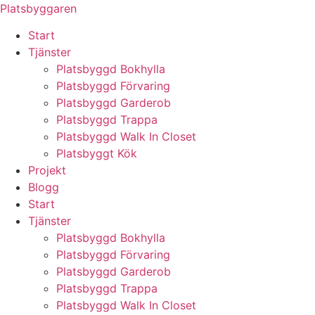
Skip
Platsbyggaren
to
Start
content
Tjänster
Platsbyggd Bokhylla
Platsbyggd Förvaring
Platsbyggd Garderob
Platsbyggd Trappa
Platsbyggd Walk In Closet
Platsbyggt Kök
Projekt
Blogg
Start
Tjänster
Platsbyggd Bokhylla
Platsbyggd Förvaring
Platsbyggd Garderob
Platsbyggd Trappa
Platsbyggd Walk In Closet