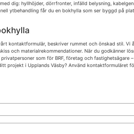
og med dig: hyllhöjder, dörrfronter, infälld belysning, kabe
ell ytbehandling får du en bokhylla som ser byggd på plats 
 bokhylla
vårt kontaktformulär, beskriver rummet och önskad stil. Vi
iss och materialrekommendationer. När du godkänner lösnin
ör privatpersoner som för BRF, företag och fastighetsägare 
ta ditt projekt i Upplands Väsby? Använd kontaktformuläret 