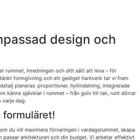
anpassad design och
r rummet, inredningen och ditt sätt att leva – för
änkt formgivning och ett gediget hantverk tar vi fram
detalj planeras: proportioner, hyllindelning, integrerade
m känns självklar i rummet – från golv till tak, runt dörrar
s varje dag.
 formuläret!
ett om du vill maximera förvaringen i vardagsrummet, skapa
m passar arkitekturen och din budget. Vi arbetar effektivt