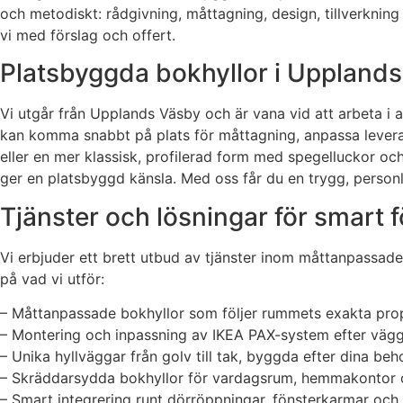
och metodiskt: rådgivning, måttagning, design, tillverkni
vi med förslag och offert.
Platsbyggda bokhyllor i Uppland
Vi utgår från Upplands Väsby och är vana vid att arbeta i al
kan komma snabbt på plats för måttagning, anpassa leveran
eller en mer klassisk, profilerad form med spegelluckor och 
ger en platsbyggd känsla. Med oss får du en trygg, personl
Tjänster och lösningar för smart 
Vi erbjuder ett brett utbud av tjänster inom måttanpassade
på vad vi utför:
– Måttanpassade bokhyllor som följer rummets exakta prop
– Montering och inpassning av IKEA PAX-system efter vägg
– Unika hyllväggar från golv till tak, byggda efter dina beh
– Skräddarsydda bokhyllor för vardagsrum, hemmakontor oc
– Smart integrering runt dörröppningar, fönsterkarmar och 