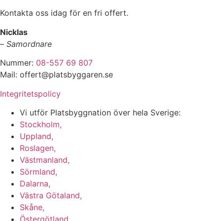
Kontakta oss idag för en fri offert.
Nicklas
–
Samordnare
Nummer:
08-557 69 807
Mail: offert@platsbyggaren.se
Integritetspolicy
Vi utför Platsbyggnation över hela Sverige:
Stockholm,
Uppland,
Roslagen,
Västmanland,
Sörmland,
Dalarna,
Västra Götaland,
Skåne,
Östergötland,