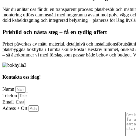
När du anlitar oss får du en transparent process: platsbesök och mätnin
montering utförs dammsnålt med noggranna avslut mot golv, vägg och tak
dold kabeldragning och integrerad belysning – planeras för lång livslä
Prisbild och nästa steg – få en tydlig offert
Priset påverkas av mått, material, detaljnivå och installationsförutsättn
platsbyggda bokhylla i Tumba skulle kosta? Beskriv rummet, önskad stil
– så återkommer vi med förslag som passar både behov och budget. Vi 
Kontakta oss idag!
Namn
Telefon
Email
Adress + Ort