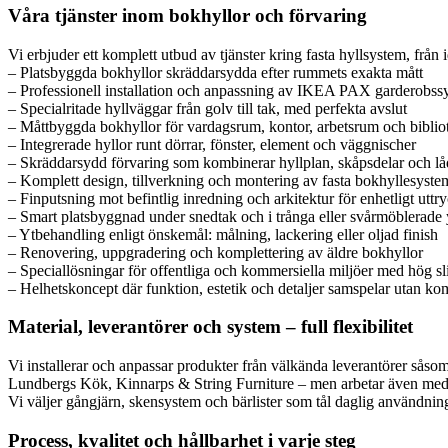
Våra tjänster inom bokhyllor och förvaring
Vi erbjuder ett komplett utbud av tjänster kring fasta hyllsystem, från 
– Platsbyggda bokhyllor skräddarsydda efter rummets exakta mått
– Professionell installation och anpassning av IKEA PAX garderobss
– Specialritade hyllväggar från golv till tak, med perfekta avslut
– Måttbyggda bokhyllor för vardagsrum, kontor, arbetsrum och biblio
– Integrerade hyllor runt dörrar, fönster, element och väggnischer
– Skräddarsydd förvaring som kombinerar hyllplan, skåpsdelar och lå
– Komplett design, tillverkning och montering av fasta bokhyllesyste
– Finputsning mot befintlig inredning och arkitektur för enhetligt uttr
– Smart platsbyggnad under snedtak och i trånga eller svårmöblerade 
– Ytbehandling enligt önskemål: målning, lackering eller oljad finish
– Renovering, uppgradering och komplettering av äldre bokhyllor
– Speciallösningar för offentliga och kommersiella miljöer med hög sli
– Helhetskoncept där funktion, estetik och detaljer samspelar utan k
Material, leverantörer och system – full flexibilitet
Vi installerar och anpassar produkter från välkända leverantörer s
Lundbergs Kök, Kinnarps & String Furniture – men arbetar även med a
Vi väljer gångjärn, skensystem och bärlister som tål daglig användning,
Process, kvalitet och hållbarhet i varje steg