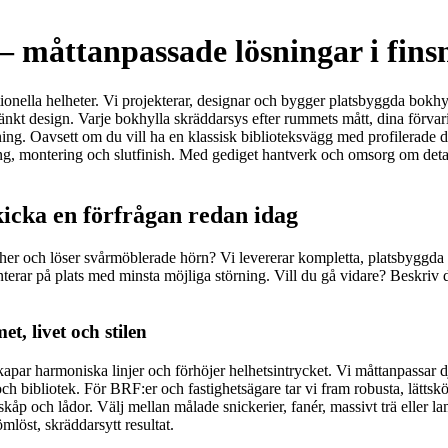
 måttanpassade lösningar i finsn
tionella helheter. Vi projekterar, designar och bygger platsbyggda bokhy
änkt design. Varje bokhylla skräddarsys efter rummets mått, dina förvar
ing. Oavsett om du vill ha en klassisk biblioteksvägg med profilerade de
rkning, montering och slutfinish. Med gediget hantverk och omsorg om det
kicka en förfrågan redan idag
scher och löser svårmöblerade hörn? Vi levererar kompletta, platsbyggda
 monterar på plats med minsta möjliga störning. Vill du gå vidare? Beskriv
, livet och stilen
par harmoniska linjer och förhöjer helhetsintrycket. Vi måttanpassar dj
 bibliotek. För BRF:er och fastighetsägare tar vi fram robusta, lätts
p och lådor. Välj mellan målade snickerier, fanér, massivt trä eller lami
mlöst, skräddarsytt resultat.