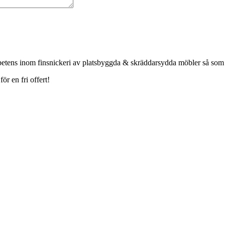
petens inom finsnickeri av platsbyggda & skräddarsydda möbler så som
r en fri offert!