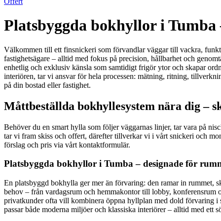
Offert
Platsbyggda bokhyllor i Tumba –
Välkommen till ett finsnickeri som förvandlar väggar till vackra, funk
fastighetsägare – alltid med fokus på precision, hållbarhet och genomt
enhetlig och exklusiv känsla som samtidigt frigör ytor och skapar ordn
interiören, tar vi ansvar för hela processen: mätning, ritning, tillve
på din bostad eller fastighet.
Måttbeställda bokhyllesystem nära dig – s
Behöver du en smart hylla som följer väggarnas linjer, tar vara på ni
tar vi fram skiss och offert, därefter tillverkar vi i vårt snickeri och
förslag och pris via vårt kontaktformulär.
Platsbyggda bokhyllor i Tumba – designade för rummet
En platsbyggd bokhylla ger mer än förvaring: den ramar in rummet, ska
behov – från vardagsrum och hemmakontor till lobby, konferensrum och
privatkunder ofta vill kombinera öppna hyllplan med dold förvaring i skå
passar både moderna miljöer och klassiska interiörer – alltid med ett sö