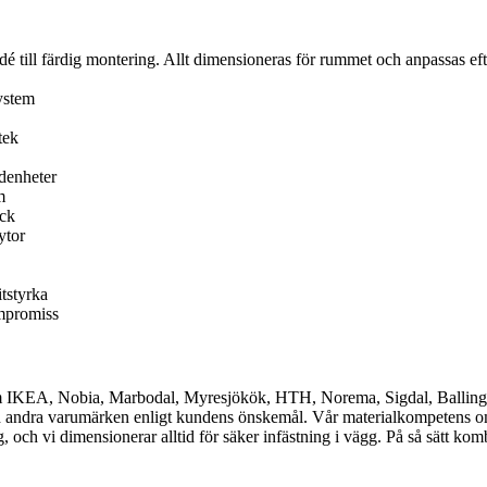
idé till färdig montering. Allt dimensioneras för rummet och anpassas efte
ystem
tek
denheter
m
yck
ytor
tstyrka
ompromiss
åsom IKEA, Nobia, Marbodal, Myresjökök, HTH, Norema, Sigdal, Ballin
ndra varumärken enligt kundens önskemål. Vår materialkompetens omfat
 och vi dimensionerar alltid för säker infästning i vägg. På så sätt komb