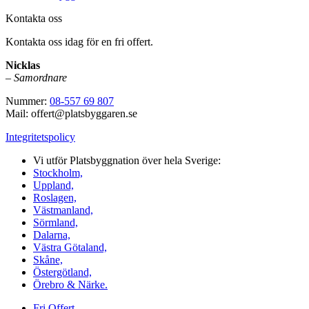
Kontakta oss
Kontakta oss idag för en fri offert.
Nicklas
–
Samordnare
Nummer:
08-557 69 807
Mail: offert@platsbyggaren.se
Integritetspolicy
Vi utför Platsbyggnation över hela Sverige:
Stockholm,
Uppland,
Roslagen,
Västmanland,
Sörmland,
Dalarna,
Västra Götaland,
Skåne,
Östergötland,
Örebro & Närke.
Fri Offert