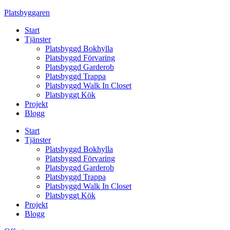
Skip
Platsbyggaren
to
Start
content
Tjänster
Platsbyggd Bokhylla
Platsbyggd Förvaring
Platsbyggd Garderob
Platsbyggd Trappa
Platsbyggd Walk In Closet
Platsbyggt Kök
Projekt
Blogg
Start
Tjänster
Platsbyggd Bokhylla
Platsbyggd Förvaring
Platsbyggd Garderob
Platsbyggd Trappa
Platsbyggd Walk In Closet
Platsbyggt Kök
Projekt
Blogg