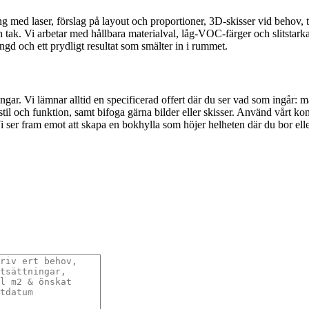
g med laser, förslag på layout och proportioner, 3D‑skisser vid behov, tyd
. Vi arbetar med hållbara materialval, låg-VOC-färger och slitstarka ytb
ngd och ett prydligt resultat som smälter in i rummet.
ingar. Vi lämnar alltid en specificerad offert där du ser vad som ingår: m
 och funktion, samt bifoga gärna bilder eller skisser. Använd vårt konta
ser fram emot att skapa en bokhylla som höjer helheten där du bor elle