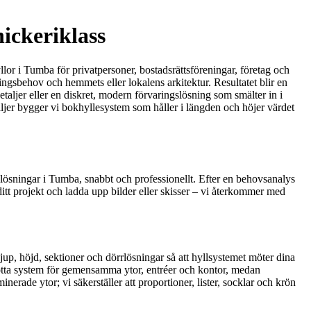
ickeriklass
llor i Tumba för privatpersoner, bostadsrättsföreningar, företag och
ingsbehov och hemmets eller lokalens arkitektur. Resultatet blir en
taljer eller en diskret, modern förvaringslösning som smälter in i
aljer bygger vi bokhyllesystem som håller i längden och höjer värdet
 lösningar i Tumba, snabbt och professionellt. Efter en behovsanalys
 ditt projekt och ladda upp bilder eller skisser – vi återkommer med
up, höjd, sektioner och dörrlösningar så att hyllsystemet möter dina
kötta system för gemensamma ytor, entréer och kontor, medan
nerade ytor; vi säkerställer att proportioner, lister, socklar och krön