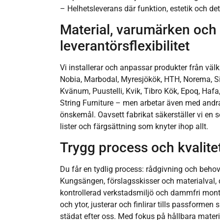
– Helhetsleverans där funktion, estetik och de
Material, varumärken och
leverantörsflexibilitet
Vi installerar och anpassar produkter från vä
Nobia, Marbodal, Myresjökök, HTH, Norema, Si
Kvänum, Puustelli, Kvik, Tibro Kök, Epoq, Haf
String Furniture – men arbetar även med andr
önskemål. Oavsett fabrikat säkerställer vi en 
lister och färgsättning som knyter ihop allt.
Trygg process och kvalitet
Du får en tydlig process: rådgivning och beho
Kungsängen, förslagsskisser och materialval, dä
kontrollerad verkstadsmiljö och dammfri monte
och ytor, justerar och finlirar tills passformen s
städat efter oss. Med fokus på hållbara materi