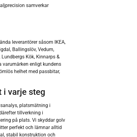
taljprecision samverkar
lkända leverantörer såsom IKEA,
gdal, Ballingslöv, Vedum,
a, Lundbergs Kök, Kinnarps &
a varumärken enligt kundens
sömlös helhet med passbitar,
 i varje steg
vsanalys, platsmätning i
refter tillverkning i
ring på plats. Vi skyddar golv
itter perfekt och lämnar alltid
al, stabil konstruktion och