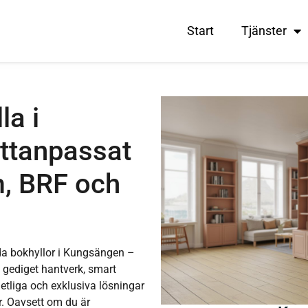
Start
Tjänster
la i
ttanpassat
m, BRF och
ggda bokhyllor i Kungsängen –
 gediget hantverk, smart
tliga och exklusiva lösningar
r. Oavsett om du är