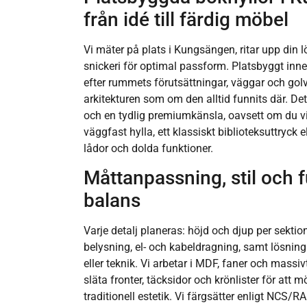
från idé till färdig möbel
Vi mäter på plats i Kungsängen, ritar upp din lö
snickeri för optimal passform. Platsbyggt inn
efter rummets förutsättningar, väggar och golv
arkitekturen som om den alltid funnits där. De
och en tydlig premiumkänsla, oavsett om du vi
väggfast hylla, ett klassiskt biblioteksuttryck
lådor och dolda funktioner.
Måttanpassning, stil och f
balans
Varje detalj planeras: höjd och djup per sektio
belysning, el- och kabeldragning, samt lösning
eller teknik. Vi arbetar i MDF, faner och massivt
släta fronter, täcksidor och krönlister för att
traditionell estetik. Vi färgsätter enligt NCS/RA