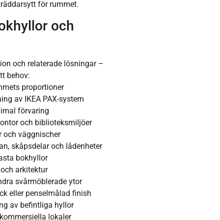
skräddarsytt för rummet.
bokhyllor och
ion och relaterade lösningar –
itt behov:
mmets proportioner
ning av IKEA PAX-system
ximal förvaring
ntor och biblioteksmiljöer
er och väggnischer
an, skåpsdelar och lådenheter
asta bokhyllor
 och arkitektur
andra svårmöblerade ytor
ck eller penselmålad finish
 av befintliga hyllor
 kommersiella lokaler