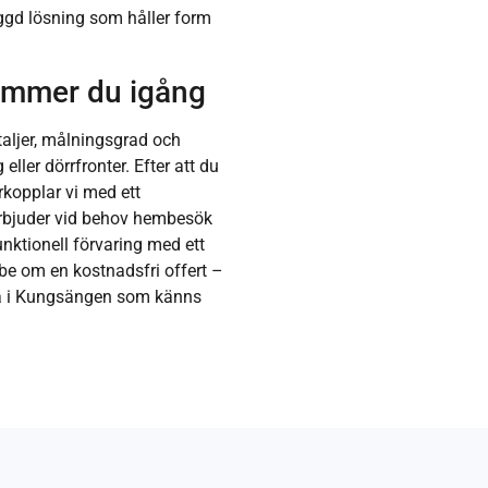
ggd lösning som håller form
kommer du igång
etaljer, målningsgrad och
ler dörrfronter. Efter att du
rkopplar vi med ett
erbjuder vid behov hembesök
funktionell förvaring med ett
 be om en kostnadsfri offert –
lla i Kungsängen som känns