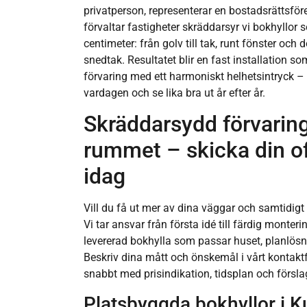
privatperson, representerar en bostadsrättsfören
förvaltar fastigheter skräddarsyr vi bokhyllor 
centimeter: från golv till tak, runt fönster och d
snedtak. Resultatet blir en fast installation s
förvaring med ett harmoniskt helhetsintryck – b
vardagen och se lika bra ut år efter år.
Skräddarsydd förvaring
rummet – skicka din of
idag
Vill du få ut mer av dina väggar och samtidigt
Vi tar ansvar från första idé till färdig monte
levererad bokhylla som passar huset, planlösn
Beskriv dina mått och önskemål i vårt kontak
snabbt med prisindikation, tidsplan och försla
Platsbyggda bokhyllor i 