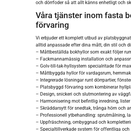
och dörrfoder så att allt känns enhetligt och 
Våra tjänster inom fasta 
förvaring
Vi erbjuder ett komplett utbud av platsbyggnat
alltid anpassade efter dina mått, din stil och d
– Måttbeställda bokhyllor som exakt följer ru
– Fackmannamässig installation och anpass
– Golv-till-tak-hyllsystem specialritade för ma
– Måttbyggda hyllor för vardagsrum, hemmako
– Integrerade lösningar runt dörrpartier, fönst
– Platsbyggd förvaring som kombinerar hyllpl
– Design, snickeri och slutmontering av väggf
– Harmonisering mot befintlig inredning, lister
– Skräddarsytt för snedtak, trånga hörn och 
– Professionell ytbehandling: sprutmålning, la
– Uppfräschning, ombyggnad och komplettering
– Specialtillverkade system för offentliga och