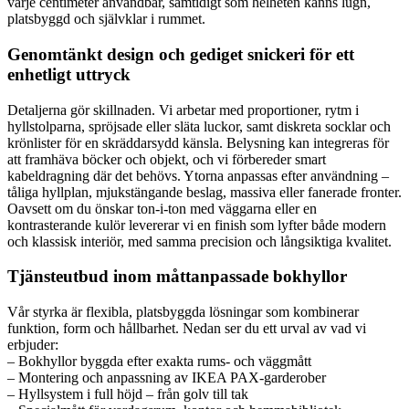
varje centimeter användbar, samtidigt som helheten känns lugn,
platsbyggd och självklar i rummet.
Genomtänkt design och gediget snickeri för ett
enhetligt uttryck
Detaljerna gör skillnaden. Vi arbetar med proportioner, rytm i
hyllstolparna, spröjsade eller släta luckor, samt diskreta socklar och
krönlister för en skräddarsydd känsla. Belysning kan integreras för
att framhäva böcker och objekt, och vi förbereder smart
kabeldragning där det behövs. Ytorna anpassas efter användning –
tåliga hyllplan, mjukstängande beslag, massiva eller fanerade fronter.
Oavsett om du önskar ton-i-ton med väggarna eller en
kontrasterande kulör levererar vi en finish som lyfter både modern
och klassisk interiör, med samma precision och långsiktiga kvalitet.
Tjänsteutbud inom måttanpassade bokhyllor
Vår styrka är flexibla, platsbyggda lösningar som kombinerar
funktion, form och hållbarhet. Nedan ser du ett urval av vad vi
erbjuder:
– Bokhyllor byggda efter exakta rums- och väggmått
– Montering och anpassning av IKEA PAX-garderober
– Hyllsystem i full höjd – från golv till tak