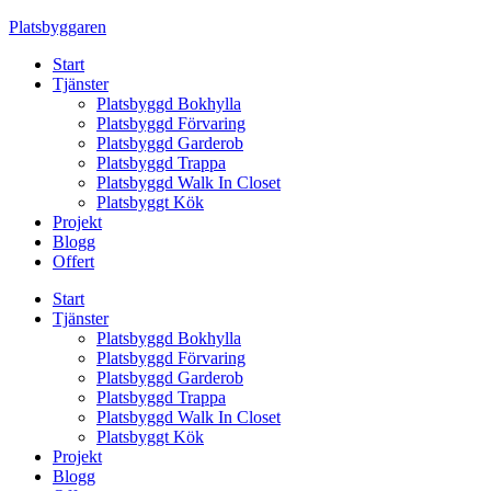
Skip
Platsbyggaren
to
Start
content
Tjänster
Platsbyggd Bokhylla
Platsbyggd Förvaring
Platsbyggd Garderob
Platsbyggd Trappa
Platsbyggd Walk In Closet
Platsbyggt Kök
Projekt
Blogg
Offert
Start
Tjänster
Platsbyggd Bokhylla
Platsbyggd Förvaring
Platsbyggd Garderob
Platsbyggd Trappa
Platsbyggd Walk In Closet
Platsbyggt Kök
Projekt
Blogg