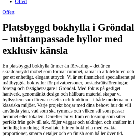
Offert
Offert
Platsbyggd bokhylla i Gröndal
– måttanpassade hyllor med
exklusiv känsla
En platsbyggd bokhylla är mer än förvaring – det är en
skräddarsydd möbel som formar rummet, ramar in arkitekturen och
ger ett enhetligt, elegant uttryck. Vi är ett finsnickeri specialiserat på
måttbyggda bokhyllor för privatpersoner, bostadsrättsföreningar,
företag och fastighetsägare i Gröndal. Med fokus på gediget
hantverk, genomtänkt design och hållbara material skapar vi
hyllsystem som förenar estetik och funktion – i både moderna och
klassiska miljöer. Varje projekt börjar med dina behov: hur du vill
använda ytan, vad som ska rymmas och vilken stil som passar
hemmet eller lokalen. Därefter tar vi fram en lösning som sitter
perfekt från golv till tak, följer väggar och taklinjer, och smälter in i
befintlig inredning. Resultatet blir en bokhylla med exakta
proportioner, smarta detaljer och en finish som håller över tid.