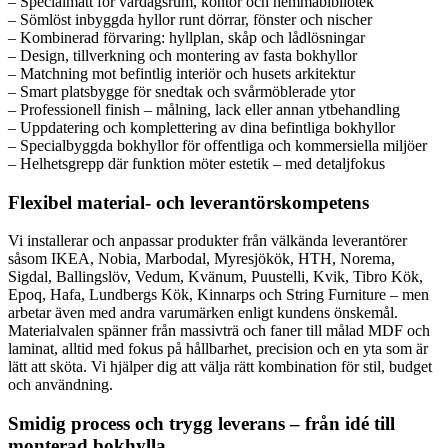
– Specialmått för vardagsrum, kontor och hemmabibliotek
– Sömlöst inbyggda hyllor runt dörrar, fönster och nischer
– Kombinerad förvaring: hyllplan, skåp och lådlösningar
– Design, tillverkning och montering av fasta bokhyllor
– Matchning mot befintlig interiör och husets arkitektur
– Smart platsbygge för snedtak och svårmöblerade ytor
– Professionell finish – målning, lack eller annan ytbehandling
– Uppdatering och komplettering av dina befintliga bokhyllor
– Specialbyggda bokhyllor för offentliga och kommersiella miljöer
– Helhetsgrepp där funktion möter estetik – med detaljfokus
Flexibel material- och leverantörskompetens
Vi installerar och anpassar produkter från välkända leverantörer
såsom IKEA, Nobia, Marbodal, Myresjökök, HTH, Norema,
Sigdal, Ballingslöv, Vedum, Kvänum, Puustelli, Kvik, Tibro Kök,
Epoq, Hafa, Lundbergs Kök, Kinnarps och String Furniture – men
arbetar även med andra varumärken enligt kundens önskemål.
Materialvalen spänner från massivträ och faner till målad MDF och
laminat, alltid med fokus på hållbarhet, precision och en yta som är
lätt att sköta. Vi hjälper dig att välja rätt kombination för stil, budget
och användning.
Smidig process och trygg leverans – från idé till
monterad bokhylla