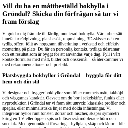
Vill du ha en måttbeställd bokhylla i
Gröndal? Skicka din förfrågan så tar vi
fram förslag
Vi guidar dig från idé till färdig, monterad bokhylla. Vårt arbetssätt
innefattar rådgivning, platsbesök, uppmätning, 3D-skisser och en
tydlig offert, följt av noggrann tillverkning i verkstad och effektiv
montering på plats. Du får en personlig kontakt, tydliga tidsramar
och ett resultat som är byggt för att användas varje dag. Fyll i vårt
kontaktformulär med mått, bilder och önskemål – så återkommer vi
med rekommendationer och prisbild.
Platsbyggda bokhyllor i Gröndal – byggda för ditt
hem och din stil
Vi designar och bygger bokhyllor som följer rummets mått, takhöjd
och väggarnas karaktär. Oavsett om du bor i sekelskifte, funkis eller
nyproduktion i Gröndal tar vi fram rätt uttryck: klassiska profiler och
speglar, eller minimalistiska linjer med dolda infästningar. Vi
integrerar hyllor runt fönster, dörrar och nischer, skapar symmetri
kring en TV eller öppen spis och löser svårmöblerade hörn och
snedtak. Med genomtänkt förvaring – hyllplan, skåp och lådor – blir