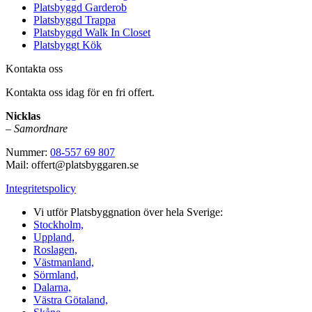
Platsbyggd Garderob
Platsbyggd Trappa
Platsbyggd Walk In Closet
Platsbyggt Kök
Kontakta oss
Kontakta oss idag för en fri offert.
Nicklas
–
Samordnare
Nummer:
08-557 69 807
Mail: offert@platsbyggaren.se
Integritetspolicy
Vi utför Platsbyggnation över hela Sverige:
Stockholm,
Uppland,
Roslagen,
Västmanland,
Sörmland,
Dalarna,
Västra Götaland,