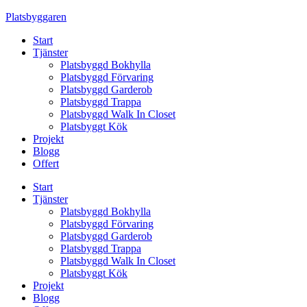
Skip
Platsbyggaren
to
Start
content
Tjänster
Platsbyggd Bokhylla
Platsbyggd Förvaring
Platsbyggd Garderob
Platsbyggd Trappa
Platsbyggd Walk In Closet
Platsbyggt Kök
Projekt
Blogg
Offert
Start
Tjänster
Platsbyggd Bokhylla
Platsbyggd Förvaring
Platsbyggd Garderob
Platsbyggd Trappa
Platsbyggd Walk In Closet
Platsbyggt Kök
Projekt
Blogg