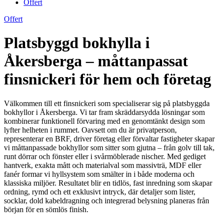
Offert
Offert
Platsbyggd bokhylla i
Åkersberga – måttanpassat
finsnickeri för hem och företag
Välkommen till ett finsnickeri som specialiserar sig på platsbyggda
bokhyllor i Åkersberga. Vi tar fram skräddarsydda lösningar som
kombinerar funktionell förvaring med en genomtänkt design som
lyfter helheten i rummet. Oavsett om du är privatperson,
representerar en BRF, driver företag eller förvaltar fastigheter skapar
vi måttanpassade bokhyllor som sitter som gjutna – från golv till tak,
runt dörrar och fönster eller i svårmöblerade nischer. Med gediget
hantverk, exakta mått och materialval som massivträ, MDF eller
fanér formar vi hyllsystem som smälter in i både moderna och
klassiska miljöer. Resultatet blir en tidlös, fast inredning som skapar
ordning, rymd och ett exklusivt intryck, där detaljer som lister,
socklar, dold kabeldragning och integrerad belysning planeras från
början för en sömlös finish.