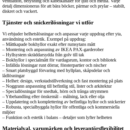
ventilation, belysning och kabelkanaler för ljud och media. Varje
detalj dimensioneras för att bära böcker, pärmar och prylar – stabilt,
diskret och vackert.
Tjänster och snickerilösningar vi utför
Vi erbjuder helhetslösningar och anpassar varje uppdrag efter yta,
användning och estetik. Exempel på uppdrag:
– Måttkapade bokhyllor exakt efter rumsytans mått
– Montering och anpassning av IKEA PAX-garderober
– Hyllsystem skräddarsydda från golv till tak
– Bokhyllor i specialmått för vardagsrum, kontor och bibliotek
– Infällda lösningar runt dörrar, fönsterpartier och nischer
– Smart platsbyggd förvaring med hyllplan, skåpsdelar och
lådlösningar
– Helhet: design, verkstadstillverkning och fast montering på plats
– Noggrann anpassning till befintlig stil, lister och arkitektur
– Speciallösningar för snedtak, hörn och trånga utrymmen
– Ytbehandling efter önskemål – målning, lack eller olja
– Uppdatering och komplettering av befintliga hyllor och snickerier
– Robusta, specialbyggda hyllor för offentliga och kommersiella
miljöer
– Funktion och estetik i balans – detaljer som lyfter helheten
Materialval, varumärken och leverantörsflexibilitet