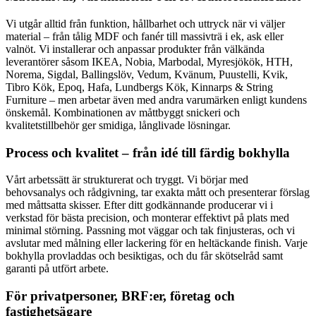
Vi utgår alltid från funktion, hållbarhet och uttryck när vi väljer
material – från tålig MDF och fanér till massivträ i ek, ask eller
valnöt. Vi installerar och anpassar produkter från välkända
leverantörer såsom IKEA, Nobia, Marbodal, Myresjökök, HTH,
Norema, Sigdal, Ballingslöv, Vedum, Kvänum, Puustelli, Kvik,
Tibro Kök, Epoq, Hafa, Lundbergs Kök, Kinnarps & String
Furniture – men arbetar även med andra varumärken enligt kundens
önskemål. Kombinationen av måttbyggt snickeri och
kvalitetstillbehör ger smidiga, långlivade lösningar.
Process och kvalitet – från idé till färdig bokhylla
Vårt arbetssätt är strukturerat och tryggt. Vi börjar med
behovsanalys och rådgivning, tar exakta mått och presenterar förslag
med måttsatta skisser. Efter ditt godkännande producerar vi i
verkstad för bästa precision, och monterar effektivt på plats med
minimal störning. Passning mot väggar och tak finjusteras, och vi
avslutar med målning eller lackering för en heltäckande finish. Varje
bokhylla provladdas och besiktigas, och du får skötselråd samt
garanti på utfört arbete.
För privatpersoner, BRF:er, företag och
fastighetsägare