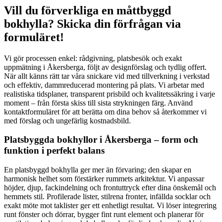
Vill du förverkliga en måttbyggd
bokhylla? Skicka din förfrågan via
formuläret!
Vi gör processen enkel: rådgivning, platsbesök och exakt
uppmätning i Åkersberga, följt av designförslag och tydlig offert.
När allt känns rätt tar våra snickare vid med tillverkning i verkstad
och effektiv, dammreducerad montering på plats. Vi arbetar med
realistiska tidsplaner, transparent prisbild och kvalitetssäkring i varje
moment – från första skiss till sista strykningen färg. Använd
kontaktformuläret för att berätta om dina behov så återkommer vi
med förslag och ungefärlig kostnadsbild.
Platsbyggda bokhyllor i Åkersberga – form och
funktion i perfekt balans
En platsbyggd bokhylla ger mer än förvaring; den skapar en
harmonisk helhet som förstärker rummets arkitektur. Vi anpassar
höjder, djup, fackindelning och frontuttryck efter dina önskemål och
hemmets stil. Profilerade lister, stilrena fronter, infällda socklar och
exakt möte mot taklister ger ett enhetligt resultat. Vi löser integrering
runt fönster och dörrar, bygger fint runt element och planerar för