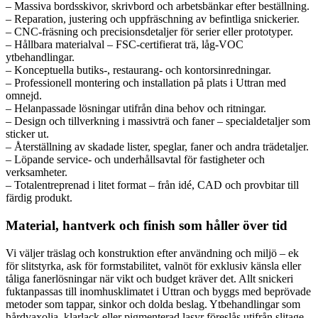
– Massiva bordsskivor, skrivbord och arbetsbänkar efter beställning.
– Reparation, justering och uppfräschning av befintliga snickerier.
– CNC-fräsning och precisionsdetaljer för serier eller prototyper.
– Hållbara materialval – FSC-certifierat trä, låg-VOC
ytbehandlingar.
– Konceptuella butiks-, restaurang- och kontorsinredningar.
– Professionell montering och installation på plats i Uttran med
omnejd.
– Helanpassade lösningar utifrån dina behov och ritningar.
– Design och tillverkning i massivträ och faner – specialdetaljer som
sticker ut.
– Återställning av skadade lister, speglar, faner och andra trädetaljer.
– Löpande service- och underhållsavtal för fastigheter och
verksamheter.
– Totalentreprenad i litet format – från idé, CAD och provbitar till
färdig produkt.
Material, hantverk och finish som håller över tid
Vi väljer träslag och konstruktion efter användning och miljö – ek
för slitstyrka, ask för formstabilitet, valnöt för exklusiv känsla eller
tåliga fanerlösningar när vikt och budget kräver det. Allt snickeri
fuktanpassas till inomhusklimatet i Uttran och byggs med beprövade
metoder som tappar, sinkor och dolda beslag. Ytbehandlingar som
hårdvaxolja, klarlack eller pigmenterad lasyr föreslås utifrån slitage