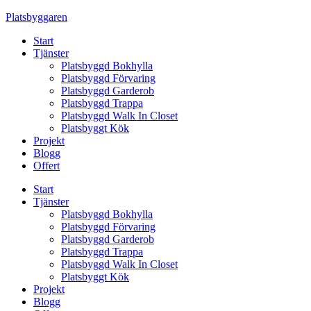
Skip
Platsbyggaren
to
Start
content
Tjänster
Platsbyggd Bokhylla
Platsbyggd Förvaring
Platsbyggd Garderob
Platsbyggd Trappa
Platsbyggd Walk In Closet
Platsbyggt Kök
Projekt
Blogg
Offert
Start
Tjänster
Platsbyggd Bokhylla
Platsbyggd Förvaring
Platsbyggd Garderob
Platsbyggd Trappa
Platsbyggd Walk In Closet
Platsbyggt Kök
Projekt
Blogg