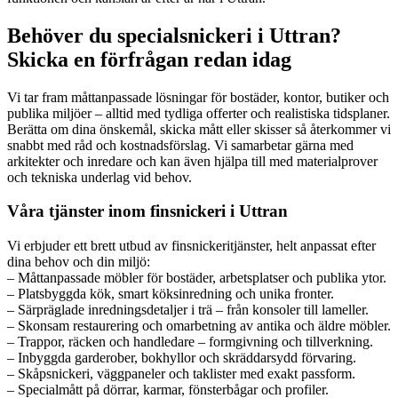
Behöver du specialsnickeri i Uttran?
Skicka en förfrågan redan idag
Vi tar fram måttanpassade lösningar för bostäder, kontor, butiker och
publika miljöer – alltid med tydliga offerter och realistiska tidsplaner.
Berätta om dina önskemål, skicka mått eller skisser så återkommer vi
snabbt med råd och kostnadsförslag. Vi samarbetar gärna med
arkitekter och inredare och kan även hjälpa till med materialprover
och tekniska underlag vid behov.
Våra tjänster inom finsnickeri i Uttran
Vi erbjuder ett brett utbud av finsnickeritjänster, helt anpassat efter
dina behov och din miljö:
– Måttanpassade möbler för bostäder, arbetsplatser och publika ytor.
– Platsbyggda kök, smart köksinredning och unika fronter.
– Särpräglade inredningsdetaljer i trä – från konsoler till lameller.
– Skonsam restaurering och omarbetning av antika och äldre möbler.
– Trappor, räcken och handledare – formgivning och tillverkning.
– Inbyggda garderober, bokhyllor och skräddarsydd förvaring.
– Skåpsnickeri, väggpaneler och taklister med exakt passform.
– Specialmått på dörrar, karmar, fönsterbågar och profiler.