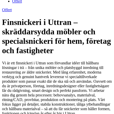
Offert
Offert
Finsnickeri i Uttran –
skräddarsydda möbler och
specialsnickeri för hem, företag
och fastigheter
Vi är ett finsnickeri i Uttran som förvandlar idéer till hållbara
lösningar i trä – från unika möbler och platsbyggd inredning till
restaurering av äldre snickerier. Med lång erfarenhet, moderna
verktyg och genuint hantverk levererar vi specialtillverkade
produkter som passar exakt där de ska stå och användas. Oavsett om
du är privatperson, företag, inredningsdesigner eller fastighetsägare
får du rådgivning, smart design och perfekt passform. Vi arbetar
nära dig genom hela processen: behovsanalys, materialval,
ritning/CAD, provbitar, produktion och montering på plats. Vårt
fokus ligger på detaljer, stabila konstruktioner, tåliga ytbehandlingar
och hållbara materialval – så att du får snickerier som håller formen,
funktionen och känslan år efter år här i Uttran.