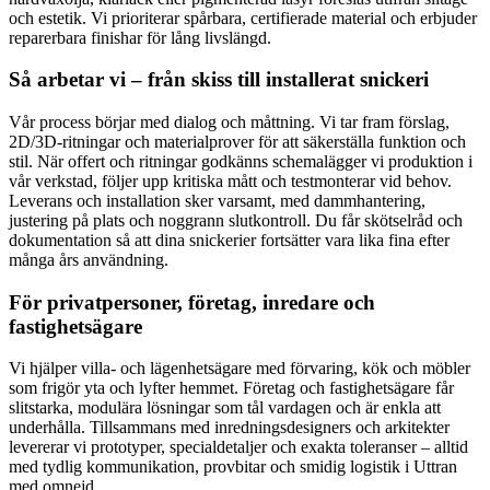
och estetik. Vi prioriterar spårbara, certifierade material och erbjuder
reparerbara finishar för lång livslängd.
Så arbetar vi – från skiss till installerat snickeri
Vår process börjar med dialog och måttning. Vi tar fram förslag,
2D/3D-ritningar och materialprover för att säkerställa funktion och
stil. När offert och ritningar godkänns schemalägger vi produktion i
vår verkstad, följer upp kritiska mått och testmonterar vid behov.
Leverans och installation sker varsamt, med dammhantering,
justering på plats och noggrann slutkontroll. Du får skötselråd och
dokumentation så att dina snickerier fortsätter vara lika fina efter
många års användning.
För privatpersoner, företag, inredare och
fastighetsägare
Vi hjälper villa- och lägenhetsägare med förvaring, kök och möbler
som frigör yta och lyfter hemmet. Företag och fastighetsägare får
slitstarka, modulära lösningar som tål vardagen och är enkla att
underhålla. Tillsammans med inredningsdesigners och arkitekter
levererar vi prototyper, specialdetaljer och exakta toleranser – alltid
med tydlig kommunikation, provbitar och smidig logistik i Uttran
med omnejd.