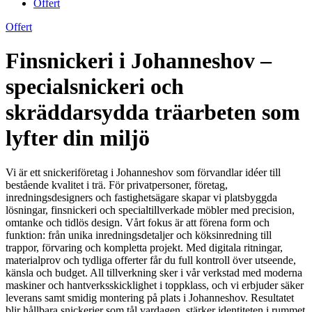
Offert
Offert
Finsnickeri i Johanneshov –
specialsnickeri och
skräddarsydda träarbeten som
lyfter din miljö
Vi är ett snickeriföretag i Johanneshov som förvandlar idéer till
bestående kvalitet i trä. För privatpersoner, företag,
inredningsdesigners och fastighetsägare skapar vi platsbyggda
lösningar, finsnickeri och specialtillverkade möbler med precision,
omtanke och tidlös design. Vårt fokus är att förena form och
funktion: från unika inredningsdetaljer och köksinredning till
trappor, förvaring och kompletta projekt. Med digitala ritningar,
materialprov och tydliga offerter får du full kontroll över utseende,
känsla och budget. All tillverkning sker i vår verkstad med moderna
maskiner och hantverksskicklighet i toppklass, och vi erbjuder säker
leverans samt smidig montering på plats i Johanneshov. Resultatet
blir hållbara snickerier som tål vardagen, stärker identiteten i rummet