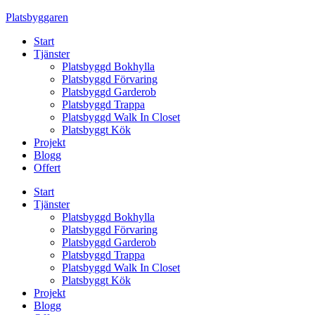
Skip
Platsbyggaren
to
Start
content
Tjänster
Platsbyggd Bokhylla
Platsbyggd Förvaring
Platsbyggd Garderob
Platsbyggd Trappa
Platsbyggd Walk In Closet
Platsbyggt Kök
Projekt
Blogg
Offert
Start
Tjänster
Platsbyggd Bokhylla
Platsbyggd Förvaring
Platsbyggd Garderob
Platsbyggd Trappa
Platsbyggd Walk In Closet
Platsbyggt Kök
Projekt
Blogg