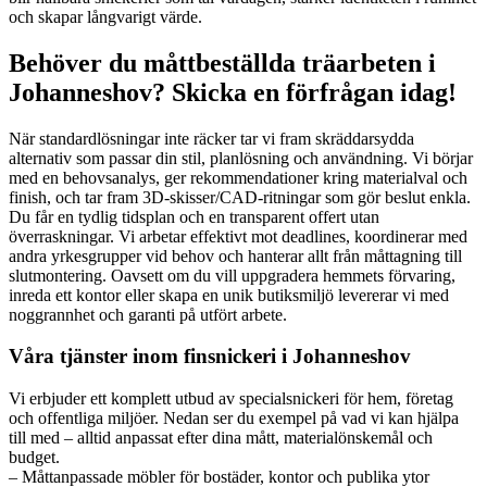
och skapar långvarigt värde.
Behöver du måttbeställda träarbeten i
Johanneshov? Skicka en förfrågan idag!
När standardlösningar inte räcker tar vi fram skräddarsydda
alternativ som passar din stil, planlösning och användning. Vi börjar
med en behovsanalys, ger rekommendationer kring materialval och
finish, och tar fram 3D-skisser/CAD-ritningar som gör beslut enkla.
Du får en tydlig tidsplan och en transparent offert utan
överraskningar. Vi arbetar effektivt mot deadlines, koordinerar med
andra yrkesgrupper vid behov och hanterar allt från måttagning till
slutmontering. Oavsett om du vill uppgradera hemmets förvaring,
inreda ett kontor eller skapa en unik butiksmiljö levererar vi med
noggrannhet och garanti på utfört arbete.
Våra tjänster inom finsnickeri i Johanneshov
Vi erbjuder ett komplett utbud av specialsnickeri för hem, företag
och offentliga miljöer. Nedan ser du exempel på vad vi kan hjälpa
till med – alltid anpassat efter dina mått, materialönskemål och
budget.
– Måttanpassade möbler för bostäder, kontor och publika ytor