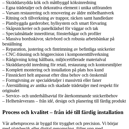
– Skräddarsydda kök och måttbyggd köksinredning
– Egna trädetaljer och dekorativa element i unika utföranden
– Varsam restaurering och renovering av äldre möbelhantverk
– Ritning och tillverkning av trappor, räcken samt handledare
– Platsbyggda garderober, hyllsystem och smart förvaring
– Skåpsnickerier och panelklädsel för väggar och tak
– Specialmåttade innerdörrar, fönsterbågar och profiler
– Massiva bordsskivor, skrivbord och robusta arbetsbänkar på
beställning
– Reparation, justering och fintrimning av befintliga snickerier
– CNC-fräsning och högprecision i komponenttillverkning
– Rådgivning kring hållbara, miljöcertifierade materialval
– Skräddarsydd inredning för retail, restaurang och kontorsmiljöer
– Komplett montering och installation på plats hos kund
– Finsnickeri helt anpassat efter dina behov och önskemål
– Formgivning av specialdetaljer i massivträ eller faner
– Återställning av antika och skadade trädetaljer med respekt för
originalet
– Service- och underhållsavtal för återkommande snickeribehov
– Helhetsleverans – från idé, design och planering till färdig produkt
Process och kvalitet – från idé till färdig installation
Vår arbetsprocess är byggd för trygghet och precision. Vi börjar
med platsbesök eller digital genomgång, följer upp med