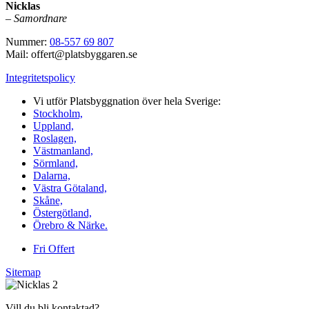
Nicklas
–
Samordnare
Nummer:
08-557 69 807
Mail: offert@platsbyggaren.se
Integritetspolicy
Vi utför Platsbyggnation över hela Sverige:
Stockholm,
Uppland,
Roslagen,
Västmanland,
Sörmland,
Dalarna,
Västra Götaland,
Skåne,
Östergötland,
Örebro & Närke.
Fri Offert
Sitemap
Vill du bli kontaktad?