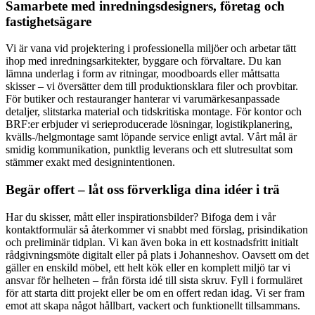
Samarbete med inredningsdesigners, företag och
fastighetsägare
Vi är vana vid projektering i professionella miljöer och arbetar tätt
ihop med inredningsarkitekter, byggare och förvaltare. Du kan
lämna underlag i form av ritningar, moodboards eller måttsatta
skisser – vi översätter dem till produktionsklara filer och provbitar.
För butiker och restauranger hanterar vi varumärkesanpassade
detaljer, slitstarka material och tidskritiska montage. För kontor och
BRF:er erbjuder vi serieproducerade lösningar, logistikplanering,
kvälls-/helgmontage samt löpande service enligt avtal. Vårt mål är
smidig kommunikation, punktlig leverans och ett slutresultat som
stämmer exakt med designintentionen.
Begär offert – låt oss förverkliga dina idéer i trä
Har du skisser, mått eller inspirationsbilder? Bifoga dem i vår
kontaktformulär så återkommer vi snabbt med förslag, prisindikation
och preliminär tidplan. Vi kan även boka in ett kostnadsfritt initialt
rådgivningsmöte digitalt eller på plats i Johanneshov. Oavsett om det
gäller en enskild möbel, ett helt kök eller en komplett miljö tar vi
ansvar för helheten – från första idé till sista skruv. Fyll i formuläret
för att starta ditt projekt eller be om en offert redan idag. Vi ser fram
emot att skapa något hållbart, vackert och funktionellt tillsammans.