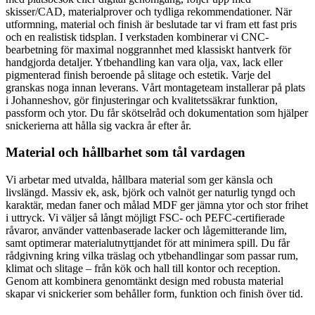
skisser/CAD, materialprover och tydliga rekommendationer. När
utformning, material och finish är beslutade tar vi fram ett fast pris
och en realistisk tidsplan. I verkstaden kombinerar vi CNC-
bearbetning för maximal noggrannhet med klassiskt hantverk för
handgjorda detaljer. Ytbehandling kan vara olja, vax, lack eller
pigmenterad finish beroende på slitage och estetik. Varje del
granskas noga innan leverans. Vårt montageteam installerar på plats
i Johanneshov, gör finjusteringar och kvalitetssäkrar funktion,
passform och ytor. Du får skötselråd och dokumentation som hjälper
snickerierna att hålla sig vackra år efter år.
Material och hållbarhet som tål vardagen
Vi arbetar med utvalda, hållbara material som ger känsla och
livslängd. Massiv ek, ask, björk och valnöt ger naturlig tyngd och
karaktär, medan faner och målad MDF ger jämna ytor och stor frihet
i uttryck. Vi väljer så långt möjligt FSC- och PEFC-certifierade
råvaror, använder vattenbaserade lacker och lågemitterande lim,
samt optimerar materialutnyttjandet för att minimera spill. Du får
rådgivning kring vilka träslag och ytbehandlingar som passar rum,
klimat och slitage – från kök och hall till kontor och reception.
Genom att kombinera genomtänkt design med robusta material
skapar vi snickerier som behåller form, funktion och finish över tid.