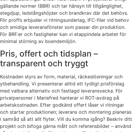
gällande normer (BBR) och tar hänsyn till tillgänglighet,
stegdjup, ledstångshöjder och brandkrav där det behövs.
För proffs erbjuder vi ritningsunderlag, IFC-filer vid behov
och smidiga leveransfönster som passar din produktion.
För BRF:er och fastigheter kan vi etappindela arbetet för
minimal störning av boendemiljön.
Pris, offert och tidsplan –
transparent och tryggt
Kostnaden styrs av form, material, räckeslösningar och
ytbehandling. Vi presenterar alltid ett tydligt prisförslag
med valbara alternativ och fastlagd leveransvecka. För
privatpersoner i Mariefred hanterar vi ROT-avdrag på
arbetskostnaden. Efter godkänd offert låser vi ritningar
och startar produktionen; leverans och montering planeras
i samråd så att allt flyter. Vill du komma igång? Beskriv ditt
projekt och bifoga gärna mått och referensbilder – använd