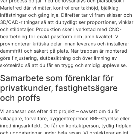
Vår process börjar med behovsanalys och platsbesök i
Mariefred där vi mäter, kontrollerar takhöjd, bjälklag,
infästningar och gånglinje. Därefter tar vi fram skisser och
3D/CAD-ritningar så att du tydligt ser proportioner, vinklar
och stildetaljer. Produktion sker i verkstad med CNC-
bearbetning för exakt passform och jämn kvalitet. Vi
provmonterar kritiska delar innan leverans och installerar
dammfritt och säkert på plats. När trappan är monterad
görs finjustering, slutbesiktning och överlämning av
skötselråd så att du får en trygg och smidig upplevelse.
Samarbete som förenklar för
privatkunder, fastighetsägare
och proffs
Vi anpassar oss efter ditt projekt – oavsett om du är
villaägare, förvaltare, byggentreprenör, BRF-styrelse eller
inredningsarkitekt. Du får en kontaktperson, tydlig tidplan
och uppdateringar under hela resan. Vi projekterar enligt