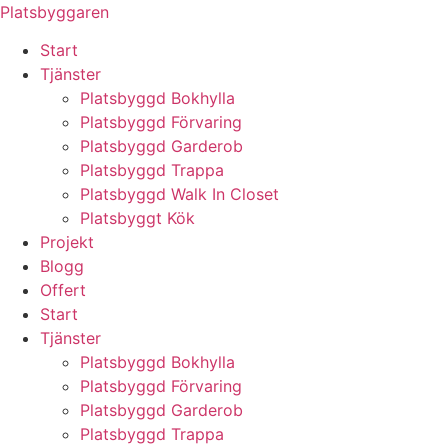
Skip
Platsbyggaren
to
Start
content
Tjänster
Platsbyggd Bokhylla
Platsbyggd Förvaring
Platsbyggd Garderob
Platsbyggd Trappa
Platsbyggd Walk In Closet
Platsbyggt Kök
Projekt
Blogg
Offert
Start
Tjänster
Platsbyggd Bokhylla
Platsbyggd Förvaring
Platsbyggd Garderob
Platsbyggd Trappa