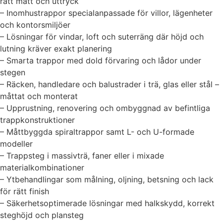
rätt mått och uttryck
– Inomhustrappor specialanpassade för villor, lägenheter
och kontorsmiljöer
– Lösningar för vindar, loft och suterräng där höjd och
lutning kräver exakt planering
– Smarta trappor med dold förvaring och lådor under
stegen
– Räcken, handledare och balustrader i trä, glas eller stål –
måttat och monterat
– Upprustning, renovering och ombyggnad av befintliga
trappkonstruktioner
– Måttbyggda spiraltrappor samt L- och U-formade
modeller
– Trappsteg i massivträ, faner eller i mixade
materialkombinationer
– Ytbehandlingar som målning, oljning, betsning och lack
för rätt finish
– Säkerhetsoptimerade lösningar med halkskydd, korrekt
steghöjd och plansteg