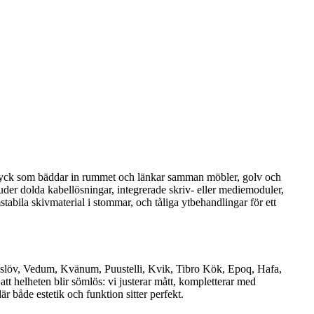
uttryck som bäddar in rummet och länkar samman möbler, golv och
juder dolda kabellösningar, integrerade skriv- eller mediemoduler,
stabila skivmaterial i stommar, och tåliga ytbehandlingar för ett
gslöv, Vedum, Kvänum, Puustelli, Kvik, Tibro Kök, Epoq, Hafa,
t helheten blir sömlös: vi justerar mått, kompletterar med
är både estetik och funktion sitter perfekt.