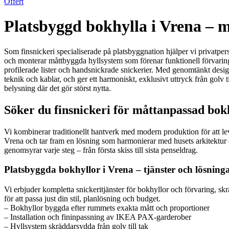
Offert
Platsbyggd bokhylla i Vrena – m
Som finsnickeri specialiserade på platsbyggnation hjälper vi privatpers
och monterar måttbyggda hyllsystem som förenar funktionell förvaring 
profilerade lister och handsnickrade snickerier. Med genomtänkt desig
teknik och kablar, och ger ett harmoniskt, exklusivt uttryck från golv 
belysning där det gör störst nytta.
Söker du finsnickeri för måttanpassad bokh
Vi kombinerar traditionellt hantverk med modern produktion för att lev
Vrena och tar fram en lösning som harmonierar med husets arkitektur o
genomsyrar varje steg – från första skiss till sista penseldrag.
Platsbyggda bokhyllor i Vrena – tjänster och lösning
Vi erbjuder kompletta snickeritjänster för bokhyllor och förvaring, sk
för att passa just din stil, planlösning och budget.
– Bokhyllor byggda efter rummets exakta mått och proportioner
– Installation och fininpassning av IKEA PAX-garderober
– Hyllsystem skräddarsydda från golv till tak