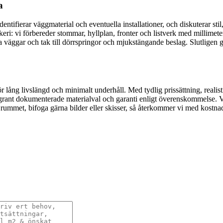
a
ntifierar väggmaterial och eventuella installationer, och diskuterar stil
ckeri: vi förbereder stommar, hyllplan, fronter och listverk med millime
eda väggar och tak till dörrspringor och mjukstängande beslag. Slutlig
för lång livslängd och minimalt underhåll. Med tydlig prissättning, reali
noggrant dokumenterade materialval och garanti enligt överenskommelse.
rummet, bifoga gärna bilder eller skisser, så återkommer vi med kostnads