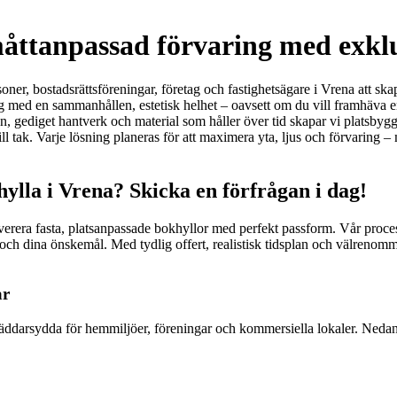
åttanpassad förvaring med exklu
oner, bostadsrättsföreningar, företag och fastighetsägare i Vrena att ska
med en sammanhållen, estetisk helhet – oavsett om du vill framhäva en m
n, gediget hantverk och material som håller över tid skapar vi platsbygg
till tak. Varje lösning planeras för att maximera yta, ljus och förvaring 
ylla i Vrena? Skicka en förfrågan i dag!
erera fasta, platsanpassade bokhyllor med perfekt passform. Vår process
ch dina önskemål. Med tydlig offert, realistisk tidsplan och välrenomme
ar
räddarsydda för hemmiljöer, föreningar och kommersiella lokaler. Nedan 