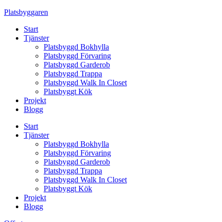
Skip
Platsbyggaren
to
Start
content
Tjänster
Platsbyggd Bokhylla
Platsbyggd Förvaring
Platsbyggd Garderob
Platsbyggd Trappa
Platsbyggd Walk In Closet
Platsbyggt Kök
Projekt
Blogg
Start
Tjänster
Platsbyggd Bokhylla
Platsbyggd Förvaring
Platsbyggd Garderob
Platsbyggd Trappa
Platsbyggd Walk In Closet
Platsbyggt Kök
Projekt
Blogg