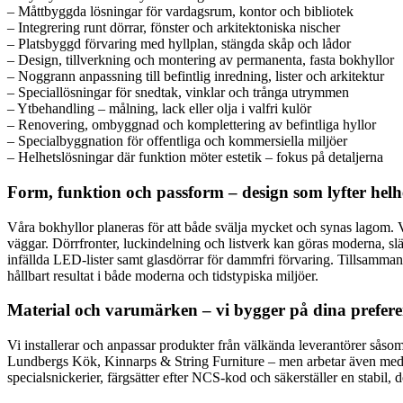
– Måttbyggda lösningar för vardagsrum, kontor och bibliotek
– Integrering runt dörrar, fönster och arkitektoniska nischer
– Platsbyggd förvaring med hyllplan, stängda skåp och lådor
– Design, tillverkning och montering av permanenta, fasta bokhyllor
– Noggrann anpassning till befintlig inredning, lister och arkitektur
– Speciallösningar för snedtak, vinklar och trånga utrymmen
– Ytbehandling – målning, lack eller olja i valfri kulör
– Renovering, ombyggnad och komplettering av befintliga hyllor
– Specialbyggnation för offentliga och kommersiella miljöer
– Helhetslösningar där funktion möter estetik – fokus på detaljerna
Form, funktion och passform – design som lyfter helh
Våra bokhyllor planeras för att både svälja mycket och synas lagom. 
väggar. Dörrfronter, luckindelning och listverk kan göras moderna, slät
infällda LED-lister samt glasdörrar för dammfri förvaring. Tillsammans v
hållbart resultat i både moderna och tidstypiska miljöer.
Material och varumärken – vi bygger på dina prefere
Vi installerar och anpassar produkter från välkända leverantörer s
Lundbergs Kök, Kinnarps & String Furniture – men arbetar även med and
specialsnickerier, färgsätter efter NCS-kod och säkerställer en stabil, 