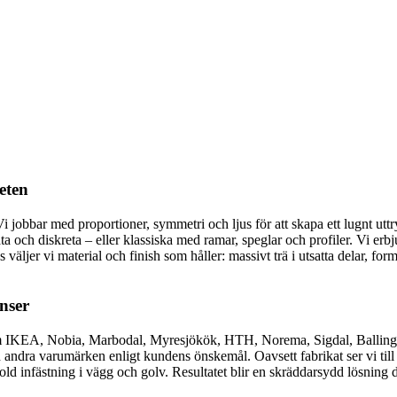
eten
Vi jobbar med proportioner, symmetri och ljus för att skapa ett lugnt 
a och diskreta – eller klassiska med ramar, speglar och profiler. Vi erb
äljer vi material och finish som håller: massivt trä i utsatta delar, form
nser
åsom IKEA, Nobia, Marbodal, Myresjökök, HTH, Norema, Sigdal, Ballin
ra varumärken enligt kundens önskemål. Oavsett fabrikat ser vi till at
dold infästning i vägg och golv. Resultatet blir en skräddarsydd lösning d