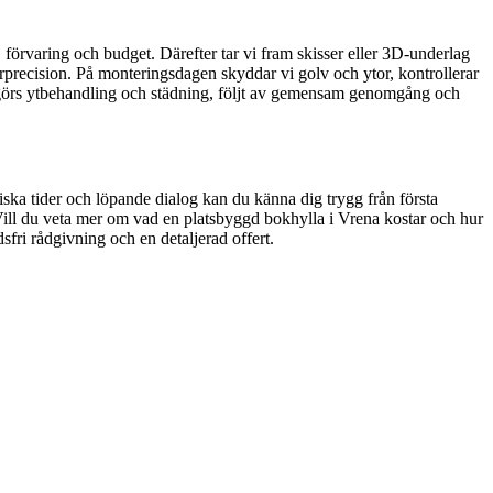
, förvaring och budget. Därefter tar vi fram skisser eller 3D-underlag
terprecision. På monteringsdagen skyddar vi golv och ytor, kontrollerar
en görs ytbehandling och städning, följt av gemensam genomgång och
stiska tider och löpande dialog kan du känna dig trygg från första
 Vill du veta mer om vad en platsbyggd bokhylla i Vrena kostar och hur
fri rådgivning och en detaljerad offert.