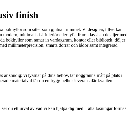
siv finish
pa bokhyllor som sitter som gjutna i rummet. Vi designar, tillverkar
odern, minimalistisk interiör eller lyfta fram klassiska detaljer med
da bokhyllor som ramar in vardagsrum, kontor eller bibliotek, döljer
– med millimeterprecision, smarta dörrar och lådor samt integrerad
 är smidig: vi lyssnar på dina behov, tar noggranna mått på plats i
rade materialval får du en trygg helhetsleverans där kvalitén
ser du ett urval av vad vi kan hjälpa dig med – alla lösningar formas