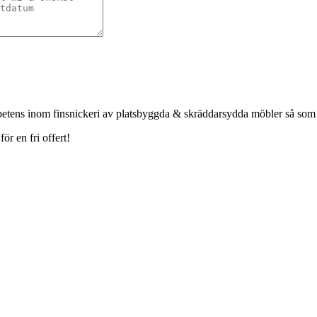
petens inom finsnickeri av platsbyggda & skräddarsydda möbler så som
r en fri offert!