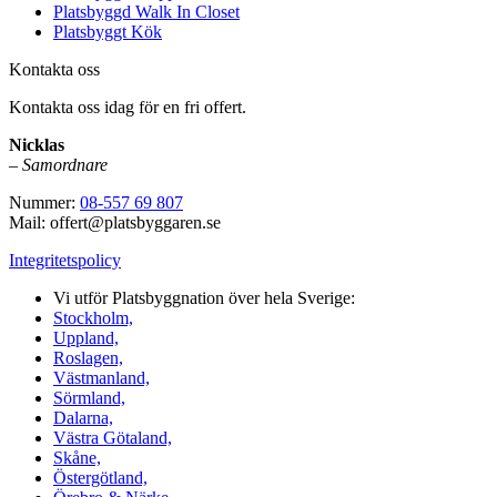
Platsbyggd Walk In Closet
Platsbyggt Kök
Kontakta oss
Kontakta oss idag för en fri offert.
Nicklas
–
Samordnare
Nummer:
08-557 69 807
Mail: offert@platsbyggaren.se
Integritetspolicy
Vi utför Platsbyggnation över hela Sverige:
Stockholm,
Uppland,
Roslagen,
Västmanland,
Sörmland,
Dalarna,
Västra Götaland,
Skåne,
Östergötland,