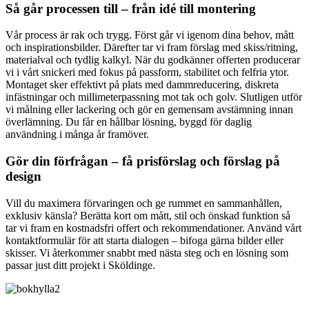
Så går processen till – från idé till montering
Vår process är rak och trygg. Först går vi igenom dina behov, mått
och inspirationsbilder. Därefter tar vi fram förslag med skiss/ritning,
materialval och tydlig kalkyl. När du godkänner offerten producerar
vi i vårt snickeri med fokus på passform, stabilitet och felfria ytor.
Montaget sker effektivt på plats med dammreducering, diskreta
infästningar och millimeterpassning mot tak och golv. Slutligen utför
vi målning eller lackering och gör en gemensam avstämning innan
överlämning. Du får en hållbar lösning, byggd för daglig
användning i många år framöver.
Gör din förfrågan – få prisförslag och förslag på
design
Vill du maximera förvaringen och ge rummet en sammanhållen,
exklusiv känsla? Berätta kort om mått, stil och önskad funktion så
tar vi fram en kostnadsfri offert och rekommendationer. Använd vårt
kontaktformulär för att starta dialogen – bifoga gärna bilder eller
skisser. Vi återkommer snabbt med nästa steg och en lösning som
passar just ditt projekt i Sköldinge.