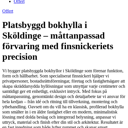
Offert
Offert
Platsbyggd bokhylla i
Sköldinge – måttanpassad
förvaring med finsnickeriets
precision
Vi bygger platsbyggda bokhyllor i Sköldinge som förenar funktion,
form och hållbarhet. Som specialiserat finsnickeri hjälper vi
privatpersoner, bostadsrättsföreningar, företag och fastighetsägare att
skapa skräddarsydda hyllösningar som utnyttjar varje centimeter och
samtidigt ger ett enhetligt, exklusivt intryck. Med fokus på
måttanpassning, genomtänkt design och detaljarbete tar vi ansvar för
hela kedjan – från idé och ritning till tillverkning, montering och
ytbehandling. Oavsett om du vill ha en klassisk, profilerad bokhylla
som smälter in i en äldre fastighet eller en modern, minimalistisk
lösning med dolda beslag och integrerad belysning, anpassar vi
uttryck, material och finish efter din stil och arkitektur. Resultatet är
en fast inredning som både lyfter rummet och skapar smart,