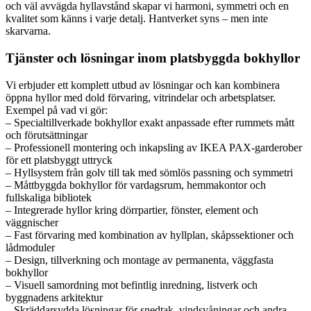
och väl avvägda hyllavstånd skapar vi harmoni, symmetri och en
kvalitet som känns i varje detalj. Hantverket syns – men inte
skarvarna.
Tjänster och lösningar inom platsbyggda bokhyllor
Vi erbjuder ett komplett utbud av lösningar och kan kombinera
öppna hyllor med dold förvaring, vitrindelar och arbetsplatser.
Exempel på vad vi gör:
– Specialtillverkade bokhyllor exakt anpassade efter rummets mått
och förutsättningar
– Professionell montering och inkapsling av IKEA PAX-garderober
för ett platsbyggt uttryck
– Hyllsystem från golv till tak med sömlös passning och symmetri
– Måttbyggda bokhyllor för vardagsrum, hemmakontor och
fullskaliga bibliotek
– Integrerade hyllor kring dörrpartier, fönster, element och
väggnischer
– Fast förvaring med kombination av hyllplan, skåpssektioner och
lådmoduler
– Design, tillverkning och montage av permanenta, väggfasta
bokhyllor
– Visuell samordning mot befintlig inredning, listverk och
byggnadens arkitektur
– Skräddarsydda lösningar för snedtak, vindsvåningar och andra