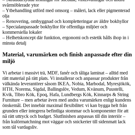
svårmöblerade ytor
– Ytbehandling utförd med omsorg – måleri, lack eller pigmenterad
olja
– Renovering, ombyggnad och kompletteringar av äldre bokhyllor
– Specialanpassade bokhyllor för offentliga miljöer och
kommersiella lokaler
– Helhetskoncept där funktion, ergonomi och estetik hålls ihop in i
minsta detalj
Material, varumärken och finish anpassade efter din
miljö
Vi arbetar i massivt trä, MDF, fanér och tåliga laminat – alltid med
rätt material på rätt plats. Vi installerar och anpassar produkter från
välkända leverantörer såsom IKEA, Nobia, Marbodal, Myresjökök,
HTH, Norema, Sigdal, Ballingslöv, Vedum, Kvänum, Puustelli,
Kvik, Tibro Kök, Epoq, Hafa, Lundbergs Kök, Kinnarps & String
Furniture – men arbetar även med andra varumärken enligt kundens
önskemål. Det innebär maximal flexibilitet: vi kan bygga helt från
grunden eller integrera befintliga stommar och komponenter för att
nå rätt uttryck och budget. Slutfinishen anpassas till din interiör –
från kulörmatchning mot väggar och snickerier till sidenmatt lack
som tål vardagsliv.