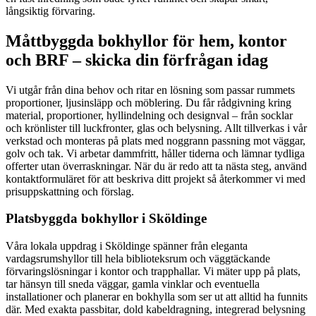
långsiktig förvaring.
Måttbyggda bokhyllor för hem, kontor
och BRF – skicka din förfrågan idag
Vi utgår från dina behov och ritar en lösning som passar rummets
proportioner, ljusinsläpp och möblering. Du får rådgivning kring
material, proportioner, hyllindelning och designval – från socklar
och krönlister till luckfronter, glas och belysning. Allt tillverkas i vår
verkstad och monteras på plats med noggrann passning mot väggar,
golv och tak. Vi arbetar dammfritt, håller tiderna och lämnar tydliga
offerter utan överraskningar. När du är redo att ta nästa steg, använd
kontaktformuläret för att beskriva ditt projekt så återkommer vi med
prisuppskattning och förslag.
Platsbyggda bokhyllor i Sköldinge
Våra lokala uppdrag i Sköldinge spänner från eleganta
vardagsrumshyllor till hela biblioteksrum och väggtäckande
förvaringslösningar i kontor och trapphallar. Vi mäter upp på plats,
tar hänsyn till sneda väggar, gamla vinklar och eventuella
installationer och planerar en bokhylla som ser ut att alltid ha funnits
där. Med exakta passbitar, dold kabeldragning, integrerad belysning