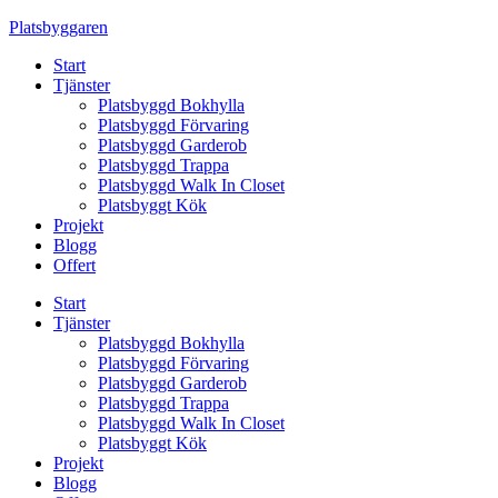
Skip
Platsbyggaren
to
Start
content
Tjänster
Platsbyggd Bokhylla
Platsbyggd Förvaring
Platsbyggd Garderob
Platsbyggd Trappa
Platsbyggd Walk In Closet
Platsbyggt Kök
Projekt
Blogg
Offert
Start
Tjänster
Platsbyggd Bokhylla
Platsbyggd Förvaring
Platsbyggd Garderob
Platsbyggd Trappa
Platsbyggd Walk In Closet
Platsbyggt Kök
Projekt
Blogg