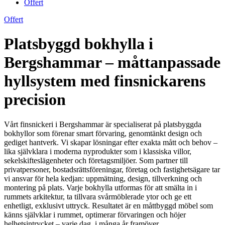
Offert
Offert
Platsbyggd bokhylla i
Bergshammar – måttanpassade
hyllsystem med finsnickarens
precision
Vårt finsnickeri i Bergshammar är specialiserat på platsbyggda
bokhyllor som förenar smart förvaring, genomtänkt design och
gediget hantverk. Vi skapar lösningar efter exakta mått och behov –
lika självklara i moderna nyprodukter som i klassiska villor,
sekelskifteslägenheter och företagsmiljöer. Som partner till
privatpersoner, bostadsrättsföreningar, företag och fastighetsägare tar
vi ansvar för hela kedjan: uppmätning, design, tillverkning och
montering på plats. Varje bokhylla utformas för att smälta in i
rummets arkitektur, ta tillvara svårmöblerade ytor och ge ett
enhetligt, exklusivt uttryck. Resultatet är en måttbyggd möbel som
känns självklar i rummet, optimerar förvaringen och höjer
helhetsintrycket – varje dag, i många år framöver.