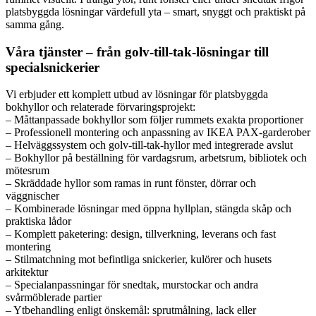
platsbyggda lösningar värdefull yta – smart, snyggt och praktiskt på
samma gång.
Våra tjänster – från golv-till-tak-lösningar till
specialsnickerier
Vi erbjuder ett komplett utbud av lösningar för platsbyggda
bokhyllor och relaterade förvaringsprojekt:
– Måttanpassade bokhyllor som följer rummets exakta proportioner
– Professionell montering och anpassning av IKEA PAX-garderober
– Helväggssystem och golv-till-tak-hyllor med integrerade avslut
– Bokhyllor på beställning för vardagsrum, arbetsrum, bibliotek och
mötesrum
– Skräddade hyllor som ramas in runt fönster, dörrar och
väggnischer
– Kombinerade lösningar med öppna hyllplan, stängda skåp och
praktiska lådor
– Komplett paketering: design, tillverkning, leverans och fast
montering
– Stilmatchning mot befintliga snickerier, kulörer och husets
arkitektur
– Specialanpassningar för snedtak, murstockar och andra
svårmöblerade partier
– Ytbehandling enligt önskemål: sprutmålning, lack eller