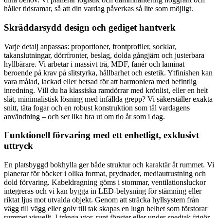
håller tidsramar, så att din vardag påverkas så lite som möjligt.
Skräddarsydd design och gediget hantverk
Varje detalj anpassas: proportioner, frontprofiler, socklar,
takanslutningar, dörrfronter, beslag, dolda gångjärn och justerbara
hyllbärare. Vi arbetar i massivt trä, MDF, fanér och laminat
beroende på krav på slitstyrka, hållbarhet och estetik. Ytfinishen kan
vara målad, lackad eller betsad för att harmoniera med befintlig
inredning. Vill du ha klassiska ramdörrar med krönlist, eller en helt
slät, minimalistisk lösning med infällda grepp? Vi säkerställer exakta
snitt, täta fogar och en robust konstruktion som tål vardagens
användning – och ser lika bra ut om tio år som i dag.
Funktionell förvaring med ett enhetligt, exklusivt
uttryck
En platsbyggd bokhylla ger både struktur och karaktär åt rummet. Vi
planerar för böcker i olika format, prydnader, mediautrustning och
dold förvaring. Kabeldragning göms i stommar, ventilationsluckor
integreras och vi kan bygga in LED-belysning för stämning eller
riktat ljus mot utvalda objekt. Genom att sträcka hyllsystem från
vägg till vägg eller golv till tak skapas en lugn helhet som förstorar
rummet visuellt. I trånga ytor, runt fönster eller under snedtak frigör