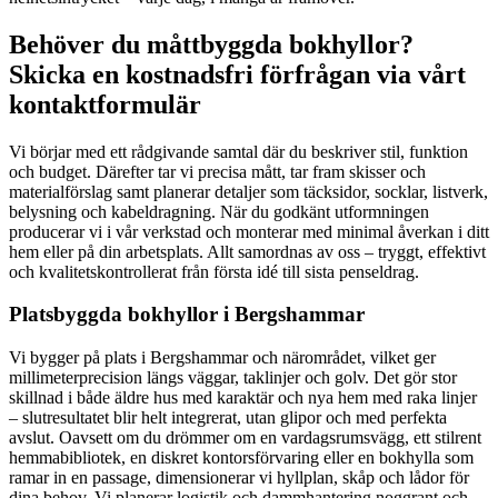
Behöver du måttbyggda bokhyllor?
Skicka en kostnadsfri förfrågan via vårt
kontaktformulär
Vi börjar med ett rådgivande samtal där du beskriver stil, funktion
och budget. Därefter tar vi precisa mått, tar fram skisser och
materialförslag samt planerar detaljer som täcksidor, socklar, listverk,
belysning och kabeldragning. När du godkänt utformningen
producerar vi i vår verkstad och monterar med minimal åverkan i ditt
hem eller på din arbetsplats. Allt samordnas av oss – tryggt, effektivt
och kvalitetskontrollerat från första idé till sista penseldrag.
Platsbyggda bokhyllor i Bergshammar
Vi bygger på plats i Bergshammar och närområdet, vilket ger
millimeterprecision längs väggar, taklinjer och golv. Det gör stor
skillnad i både äldre hus med karaktär och nya hem med raka linjer
– slutresultatet blir helt integrerat, utan glipor och med perfekta
avslut. Oavsett om du drömmer om en vardagsrumsvägg, ett stilrent
hemmabibliotek, en diskret kontorsförvaring eller en bokhylla som
ramar in en passage, dimensionerar vi hyllplan, skåp och lådor för
dina behov. Vi planerar logistik och dammhantering noggrant och