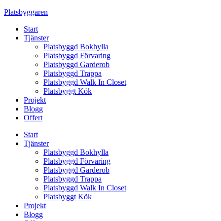
Skip
Platsbyggaren
to
Start
content
Tjänster
Platsbyggd Bokhylla
Platsbyggd Förvaring
Platsbyggd Garderob
Platsbyggd Trappa
Platsbyggd Walk In Closet
Platsbyggt Kök
Projekt
Blogg
Offert
Start
Tjänster
Platsbyggd Bokhylla
Platsbyggd Förvaring
Platsbyggd Garderob
Platsbyggd Trappa
Platsbyggd Walk In Closet
Platsbyggt Kök
Projekt
Blogg