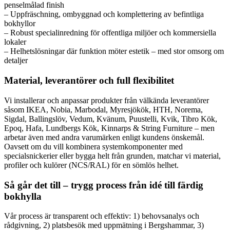
penselmålad finish
– Uppfräschning, ombyggnad och komplettering av befintliga
bokhyllor
– Robust specialinredning för offentliga miljöer och kommersiella
lokaler
– Helhetslösningar där funktion möter estetik – med stor omsorg om
detaljer
Material, leverantörer och full flexibilitet
Vi installerar och anpassar produkter från välkända leverantörer
såsom IKEA, Nobia, Marbodal, Myresjökök, HTH, Norema,
Sigdal, Ballingslöv, Vedum, Kvänum, Puustelli, Kvik, Tibro Kök,
Epoq, Hafa, Lundbergs Kök, Kinnarps & String Furniture – men
arbetar även med andra varumärken enligt kundens önskemål.
Oavsett om du vill kombinera systemkomponenter med
specialsnickerier eller bygga helt från grunden, matchar vi material,
profiler och kulörer (NCS/RAL) för en sömlös helhet.
Så går det till – trygg process från idé till färdig
bokhylla
Vår process är transparent och effektiv: 1) behovsanalys och
rådgivning, 2) platsbesök med uppmätning i Bergshammar, 3)