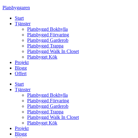
Skip
Platsbyggaren
to
Start
content
Tjänster
Platsbyggd Bokhylla
Platsbyggd Förvaring
Platsbyggd Garderob
Platsbyggd Trappa
Platsbyggd Walk In Closet
Platsbyggt Kök
Projekt
Blogg
Offert
Start
Tjänster
Platsbyggd Bokhylla
Platsbyggd Förvaring
Platsbyggd Garderob
Platsbyggd Trappa
Platsbyggd Walk In Closet
Platsbyggt Kök
Projekt
Blogg