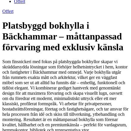
Offert
Offert
Platsbyggd bokhylla i
Bäckhammar – måttanpassad
förvaring med exklusiv känsla
Som finsnickeri med fokus på platsbyggda bokhyllor skapar vi
skräddarsydda lösningar som förhöjer helhetsintrycket i hem, kontor
och fastigheter i Bäckhammar med omnejd. Varje bokhylla utgår
från rummets exakta mått och arkitektur, vilket ger en väggfast
möbel som ser ut att alltid ha funnits där – enhetlig, funktionell och
tidlöst elegant. Vi kombinerar gediget hantverk med genomtänkt
design för att maximera förvaring och skapa visuellt lugn, oavsett
om du föredrar ett modernt, minimalistiskt uttryck eller ett mer
klassiskt, profilerat formspråk. Vi arbetar för privatpersoner,
bostadsrättsföreningar, företag och fastighetsägare, och tar ansvar för
hela processen från idé och skiss till tillverkning, ytbehandling och
montering. Resultatet är en måttanpassad bokhylla som förenar
kvalitet, hållbarhet och en premiumkänsla – perfekt för vardagsrum,
hemmakontor, bibliotek och representativa ytor.