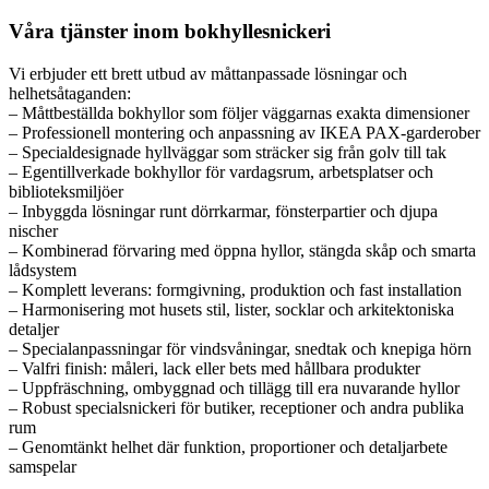
Våra tjänster inom bokhyllesnickeri
Vi erbjuder ett brett utbud av måttanpassade lösningar och
helhetsåtaganden:
– Måttbeställda bokhyllor som följer väggarnas exakta dimensioner
– Professionell montering och anpassning av IKEA PAX-garderober
– Specialdesignade hyllväggar som sträcker sig från golv till tak
– Egentillverkade bokhyllor för vardagsrum, arbetsplatser och
biblioteksmiljöer
– Inbyggda lösningar runt dörrkarmar, fönsterpartier och djupa
nischer
– Kombinerad förvaring med öppna hyllor, stängda skåp och smarta
lådsystem
– Komplett leverans: formgivning, produktion och fast installation
– Harmonisering mot husets stil, lister, socklar och arkitektoniska
detaljer
– Specialanpassningar för vindsvåningar, snedtak och knepiga hörn
– Valfri finish: måleri, lack eller bets med hållbara produkter
– Uppfräschning, ombyggnad och tillägg till era nuvarande hyllor
– Robust specialsnickeri för butiker, receptioner och andra publika
rum
– Genomtänkt helhet där funktion, proportioner och detaljarbete
samspelar