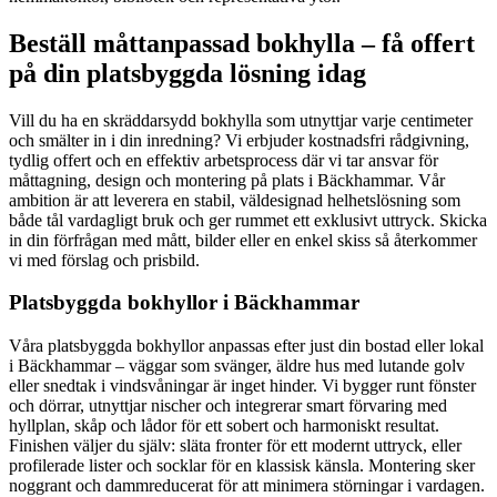
Beställ måttanpassad bokhylla – få offert
på din platsbyggda lösning idag
Vill du ha en skräddarsydd bokhylla som utnyttjar varje centimeter
och smälter in i din inredning? Vi erbjuder kostnadsfri rådgivning,
tydlig offert och en effektiv arbetsprocess där vi tar ansvar för
måttagning, design och montering på plats i Bäckhammar. Vår
ambition är att leverera en stabil, väldesignad helhetslösning som
både tål vardagligt bruk och ger rummet ett exklusivt uttryck. Skicka
in din förfrågan med mått, bilder eller en enkel skiss så återkommer
vi med förslag och prisbild.
Platsbyggda bokhyllor i Bäckhammar
Våra platsbyggda bokhyllor anpassas efter just din bostad eller lokal
i Bäckhammar – väggar som svänger, äldre hus med lutande golv
eller snedtak i vindsvåningar är inget hinder. Vi bygger runt fönster
och dörrar, utnyttjar nischer och integrerar smart förvaring med
hyllplan, skåp och lådor för ett sobert och harmoniskt resultat.
Finishen väljer du själv: släta fronter för ett modernt uttryck, eller
profilerade lister och socklar för en klassisk känsla. Montering sker
noggrant och dammreducerat för att minimera störningar i vardagen.