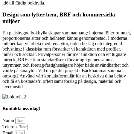
idé till färdig bokhylla.
Design som lyfter hem, BRF och kommersiella
miljöer
En platsbyggd bokhylla skapar sammanhang: linjerna följer rummet,
proportionerna sitter och helheten känns genomarbetad. I moderna
miljöer kan vi arbeta med rena ytor, dolda beslag och integrerad
belysning; i klassiska rum förstärker vi karaktären med profiler,
ramar och socklar. Privatpersoner får mer funktion och ett lugnare
intryck, BRF:er kan standardisera förvaring i gemensamma
utrymmen och företag/fastighetsägare höjer både användbarhet och
värde på sina ytor. Vill du ge ditt projekt i Bäckhammar samma
omsorg? Använd vårt kontaktformulär för att beskriva dina behov
och få en kostnadsfri offert samt förslag på design, material och
leveranstid.
Kontakta oss idag!
Namn
Telefon
Email