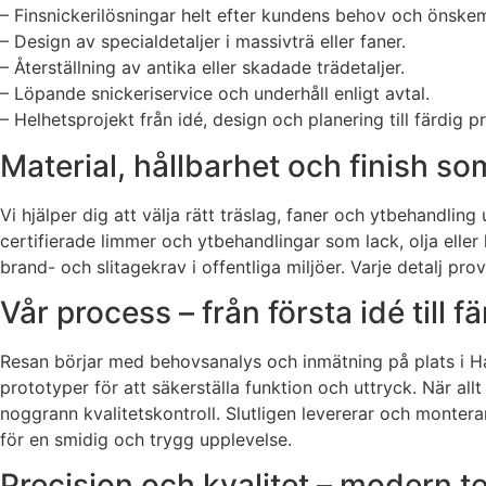
– Finsnickerilösningar helt efter kundens behov och önskem
– Design av specialdetaljer i massivträ eller faner.
– Återställning av antika eller skadade trädetaljer.
– Löpande snickeriservice och underhåll enligt avtal.
– Helhetsprojekt från idé, design och planering till färdig p
Material, hållbarhet och finish so
Vi hjälper dig att välja rätt träslag, faner och ytbehandlin
certifierade limmer och ytbehandlingar som lack, olja elle
brand- och slitagekrav i offentliga miljöer. Varje detalj pr
Vår process – från första idé till fä
Resan börjar med behovsanalys och inmätning på plats i Har
prototyper för att säkerställa funktion och uttryck. När al
noggrann kvalitetskontroll. Slutligen levererar och monte
för en smidig och trygg upplevelse.
Precision och kvalitet – modern t