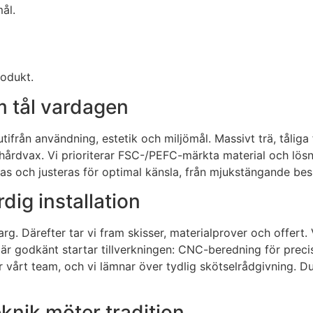
ål.
rodukt.
m tål vardagen
g utifrån användning, estetik och miljömål. Massivt trä, tål
r hårdvax. Vi prioriterar FSC-/PEFC-märkta material och lös
ovas och justeras för optimal känsla, från mjukstängande besl
rdig installation
g. Därefter tar vi fram skisser, materialprover och offert
lt är godkänt startar tillverkningen: CNC-beredning för prec
rar vårt team, och vi lämnar över tydlig skötselrådgivning
eknik möter tradition