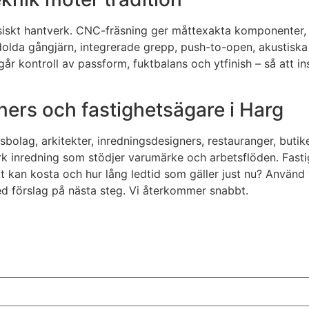
ssiskt hantverk. CNC-fräsning ger måttexakta komponenter,
ed dolda gångjärn, integrerade grepp, push-to-open, akustis
 kontroll av passform, fuktbalans och ytfinish – så att inst
gners och fastighetsägare i Harg
olag, arkitekter, inredningsdesigners, restauranger, butike
ark inredning som stödjer varumärke och arbetsflöden. Fast
ekt kan kosta och hur lång ledtid som gäller just nu? Använ
med förslag på nästa steg. Vi återkommer snabbt.