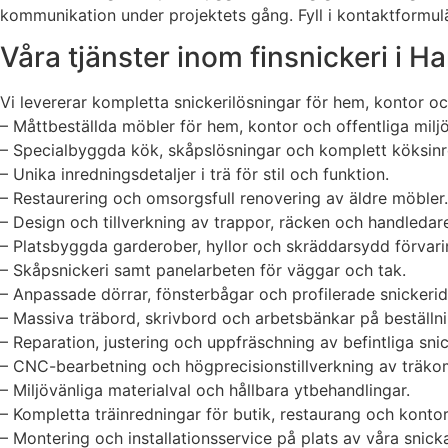
kommunikation under projektets gång. Fyll i kontaktformulär
Våra tjänster inom finsnickeri i Ha
Vi levererar kompletta snickerilösningar för hem, kontor oc
– Måttbeställda möbler för hem, kontor och offentliga miljö
– Specialbyggda kök, skåpslösningar och komplett köksinr
– Unika inredningsdetaljer i trä för stil och funktion.
– Restaurering och omsorgsfull renovering av äldre möbler.
– Design och tillverkning av trappor, räcken och handledar
– Platsbyggda garderober, hyllor och skräddarsydd förvari
– Skåpsnickeri samt panelarbeten för väggar och tak.
– Anpassade dörrar, fönsterbågar och profilerade snickeride
– Massiva träbord, skrivbord och arbetsbänkar på beställni
– Reparation, justering och uppfräschning av befintliga snic
– CNC-bearbetning och högprecisionstillverkning av träko
– Miljövänliga materialval och hållbara ytbehandlingar.
– Kompletta träinredningar för butik, restaurang och kontor
– Montering och installationsservice på plats av våra snick