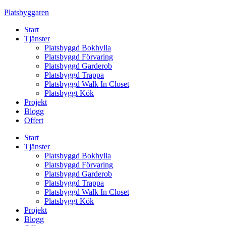
Skip
Platsbyggaren
to
Start
content
Tjänster
Platsbyggd Bokhylla
Platsbyggd Förvaring
Platsbyggd Garderob
Platsbyggd Trappa
Platsbyggd Walk In Closet
Platsbyggt Kök
Projekt
Blogg
Offert
Start
Tjänster
Platsbyggd Bokhylla
Platsbyggd Förvaring
Platsbyggd Garderob
Platsbyggd Trappa
Platsbyggd Walk In Closet
Platsbyggt Kök
Projekt
Blogg