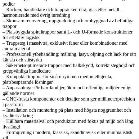
podier
– Räcken, handledare och trappräcken i trä, glas eller metall –
harmonierade med övrig inredning
– Skonsam renovering, uppgradering och ombyggnad av befintliga
trappor
– Platsbyggda spiraltrappor samt L- och U-formade konstruktioner
för effektiv logistik
– Trappsteg i massivträ, exklusivt faner eller kombinationer med
andra material
– Professionell ytbehandling: målning, lasyr, oljning och lack för rätt
känsla och slitstyrka
– Säkerhetsoptimerade trappor med halkskydd, korrekt steghöjd och
greppvänliga handledare
– Kompakta trappor för små utrymmen med intelligenta,
platsbesparande lösningar
– Anpassningar för barnfamiljer, äldre och offentliga miljöer enligt
gällande normer
– CNC-frästa komponenter och detaljer som ger millimeterprecision
i passform
– Installation och montering på plats med högsta noggrannhet och
kvalitetssäkring
– Hållbara materialval och produktion med fokus på miljö och lång
livslängd
– Formgivning i modern, klassisk, skandinavisk eller minimalistisk
stil