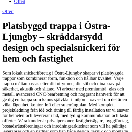
Offert
Offert
Platsbyggd trappa i Östra-
Ljungby – skräddarsydd
design och specialsnickeri för
hem och fastighet
Som lokalt snickeriföretag i Östra-Ljungby skapar vi platsbyggda
trappor som kombinerar form, funktion och hållbar kvalitet. Varje
trappa måttanpassas efter ditt utrymme, din stil och dina krav på
säkerhet, akustik och slitage. Vi arbetar med premiumträ, glas och
metall, avancerad CNC-bearbetning och noggrant hantverk för att
ge dig en trappa som känns självklar i miljön – oavsett om det är en
villa, lägenhet, kontor, loft eller suterrängplan. Med komplett
projektledning från idé och ritning till färdig installation tar vi ansvar
för helheten och levererar i tid, med tydlig kommunikation och fasta
offerter. Våra kunder är privatpersoner, fastighetsägare, byggföretag,
bostadsrättsföreningar och inredningsarkitekter som vill ha pålitliga
leveranser och en partner som kan både design, teknik och montage.