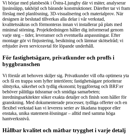
Vi börjar med platsbesök i Östra-Ljungby där vi mäter, analyserar
ljusinsläpp, takhöjd och bärande konstruktioner. Därefter tar vi fram
förslag med planlösning, 3D-visualisering och materialprov. När
designen är beslutad tillverkas alla delar i vår verkstad,
kvalitetssäkras och förmonteras innan vi installerar på plats med
minimal störning. Projektledningen håller dig informerad genom
varje steg – tider, leveranser och eventuella anpassningar. Efter
montage gör vi finjustering, besiktning och lämnar skötselråd; vi
erbjuder även serviceavtal för löpande underhåll.
För fastighetsägare, privatkunder och proffs i
byggbranschen
Vi förstår att behoven skiljer sig. Privatkunder vill ofta optimera yta
och få en trappa som lyfter interiören; fastighetsägare prioriterar
slitstyrka, säkerhet och tydlig ekonomi; byggföretag och BRF:er
behöver pålitliga tidsramar och smidiga samarbeten;
inredningsarkitekter söker exakta detaljer och finish som håller för
granskning. Med dokumenterade processer, tydliga offerter och en
flexibel verkstad kan vi leverera serier av likadana trappor eller
enstaka, unika statement-lösningar – alltid med samma höga
hantverksnivå.
Hållbar kvalitet och mätbar trygghet i varje detalj