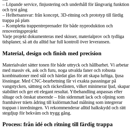
– Löpande service, finjustering och underhåll för långvarig funktion
och tyst gång
– Helhetsansvar: från koncept, 3D-ritning och prototyp till färdig
trappa på plats
– Kompletta trappentreprenader för både nyproduktion och
renoveringsprojekt
Varje projekt dokumenteras med skisser, materialprov och tydliga
tidsplaner, så att du alltid har full kontroll över leveransen.
Material, design och finish med precision
Materialvalet sätter tonen för både uttryck och hållbarhet. Vi arbetar
med massiv ek, ask och furu, noga utvalda faner och robusta
kombinationer med stål och härdat glas för att skapa luftiga, ljusa
lösningar. Med CNC-bearbetning får vi exakta passningar på
vangstycken, sättsteg och räckesfästen, vilket minimerar ljud, skapar
stabilitet och ger ett elegant resultat. Ytbehandling anpassas efter
slitage och önskat utseende – från sidenmatt lack och oljning som
framhäver träets ådring till kulörmatchad målning som integrerar
trappan i inredningen. Vi rekommenderar alltid halkskydd och rätt
stegdjup för bekväm och trygg gång.
Process: från idé och ritning till färdig trappa