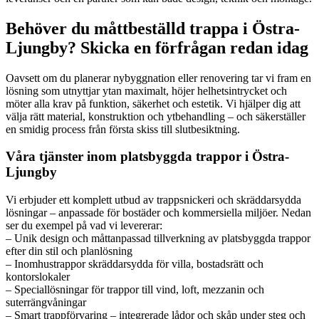
Behöver du måttbeställd trappa i Östra-
Ljungby? Skicka en förfrågan redan idag
Oavsett om du planerar nybyggnation eller renovering tar vi fram en
lösning som utnyttjar ytan maximalt, höjer helhetsintrycket och
möter alla krav på funktion, säkerhet och estetik. Vi hjälper dig att
välja rätt material, konstruktion och ytbehandling – och säkerställer
en smidig process från första skiss till slutbesiktning.
Våra tjänster inom platsbyggda trappor i Östra-
Ljungby
Vi erbjuder ett komplett utbud av trappsnickeri och skräddarsydda
lösningar – anpassade för bostäder och kommersiella miljöer. Nedan
ser du exempel på vad vi levererar:
– Unik design och måttanpassad tillverkning av platsbyggda trappor
efter din stil och planlösning
– Inomhustrappor skräddarsydda för villa, bostadsrätt och
kontorslokaler
– Speciallösningar för trappor till vind, loft, mezzanin och
suterrängvåningar
– Smart trappförvaring – integrerade lådor och skåp under steg och