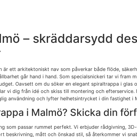
lmö – skräddarsydd desi
r
den är ett arkitektoniskt nav som påverkar både flöde, säke
lbarhet går hand i hand. Som specialsnickeri tar vi fram måt
budget. Oavsett om du söker en elegant spiraltrappa i glas
dar vi dig från idé och skiss till montering och efterservi
aglig användning och lyfter helhetsintrycket i din fastighet
appa i Malmö? Skicka din förf
ing som passar rummet perfekt. Vi erbjuder rådgivning, 3D-v
kort beskrivning, mått och önskad stil, så återkommer vi sn