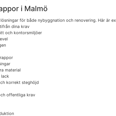
rappor i Malmö
 lösningar för både nybyggnation och renovering. Här är e
ifrån dina krav
ätt och kontorsmiljöer
level
gen
trappor
ingar
ra material
 lack
ch korrekt steghöjd
ch offentliga krav
duktion