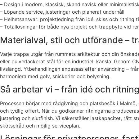
– Design i modern, klassisk, skandinavisk eller minimalistisk
– Löpande service, justeringar och planerat underhåll
– Helhetsansvar: projektledning från idé, skiss och ritning ti
– Totallösningar för både nya projekt och trappbyte vid re
Materialval, stil och utförande – 
Varje trappa utgår från rummets arkitektur och din önskade 
eller pulverlackerat stål för en industriell känsla. Genom 
livslängd. Ytbehandlingen anpassas efter användning – från sl
harmoniera med golv, snickerier och belysning.
Så arbetar vi – från idé och ritnin
Processen börjar med rådgivning och platsbesök i Malmö, dä
och tydlig offert. När du godkänner ritningarna produceras
justering och slutfinish. Vi säkerställer lastkapacitet, rät
skötselråd och möjlig serviceplan.
Lösningar för privatpersoner, fas