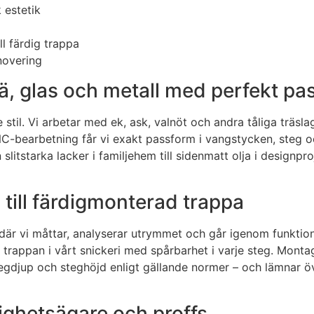
 estetik
ll färdig trappa
novering
trä, glas och metall med perfekt p
stil. Vi arbetar med ek, ask, valnöt och andra tåliga träsl
CNC-bearbetning får vi exakt passform i vangstycken, steg o
itstarka lacker i familjehem till sidenmatt olja i designproj
g till färdigmonterad trappa
r vi måttar, analyserar utrymmet och går igenom funktionel
 trappan i vårt snickeri med spårbarhet i varje steg. Mont
t stegdjup och steghöjd enligt gällande normer – och lämnar 
tighetsägare och proffs