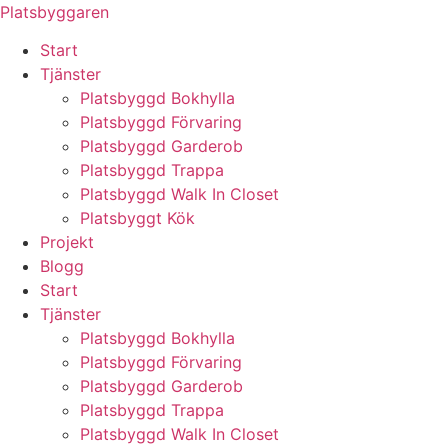
Skip
Platsbyggaren
to
Start
content
Tjänster
Platsbyggd Bokhylla
Platsbyggd Förvaring
Platsbyggd Garderob
Platsbyggd Trappa
Platsbyggd Walk In Closet
Platsbyggt Kök
Projekt
Blogg
Start
Tjänster
Platsbyggd Bokhylla
Platsbyggd Förvaring
Platsbyggd Garderob
Platsbyggd Trappa
Platsbyggd Walk In Closet