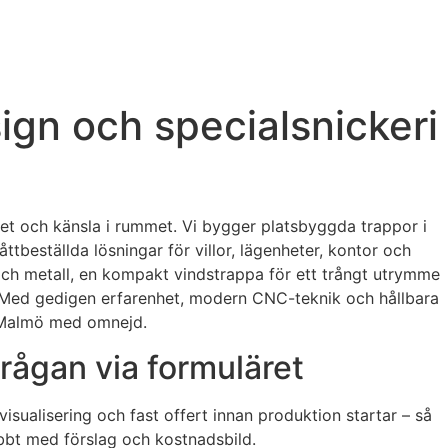
gn och specialsnickeri
rhet och känsla i rummet. Vi bygger platsbyggda trappor i
tbeställda lösningar för villor, lägenheter, kontor och
 och metall, en kompakt vindstrappa för ett trångt utrymme
ce. Med gedigen erfarenhet, modern CNC-teknik och hållbara
 i Malmö med omnejd.
rågan via formuläret
isualisering och fast offert innan produktion startar – så
abbt med förslag och kostnadsbild.