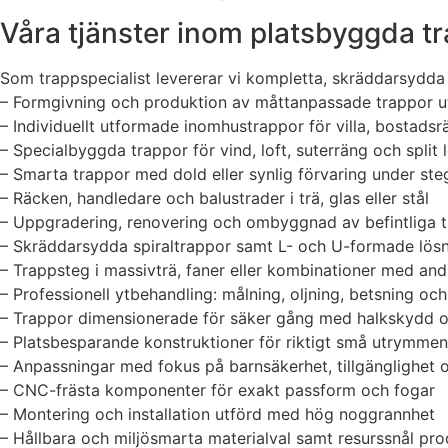
Våra tjänster inom platsbyggda t
Som trappspecialist levererar vi kompletta, skräddarsydda
– Formgivning och produktion av måttanpassade trappor ut
– Individuellt utformade inomhustrappor för villa, bostadsr
– Specialbyggda trappor för vind, loft, suterräng och split 
– Smarta trappor med dold eller synlig förvaring under ste
– Räcken, handledare och balustrader i trä, glas eller stål
– Uppgradering, renovering och ombyggnad av befintliga 
– Skräddarsydda spiraltrappor samt L- och U-formade lösn
– Trappsteg i massivträ, faner eller kombinationer med and
– Professionell ytbehandling: målning, oljning, betsning och
– Trappor dimensionerade för säker gång med halkskydd o
– Platsbesparande konstruktioner för riktigt små utrymmen
– Anpassningar med fokus på barnsäkerhet, tillgänglighet o
– CNC-frästa komponenter för exakt passform och fogar
– Montering och installation utförd med hög noggrannhet
– Hållbara och miljösmarta materialval samt resurssnål pro