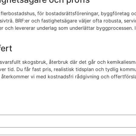
flerbostadshus, för bostadsrättsföreningar, byggföretag oc
ivträ. BRF:er och fastighetsägare väljer ofta robusta, servi
r och levererar underlag som underlättar byggprocessen. Inre
fert
nsvarsfullt skogsbruk, återbruk där det går och kemikaliesm
r tid. Du får fast pris, realistisk tidsplan och tydlig kommu
å återkommer vi med kostnadsfri rådgivning och offertförsl