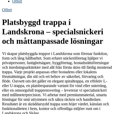
Offert
Offert
Platsbyggd trappa i
Landskrona – specialsnickeri
och måttanpassade lösningar
Vi skapar platsbyggda trappor i Landskrona som förenar funktion,
form och lång hållbarhet. Som erfaret snickeriföretag hjälper vi
privatpersoner, fastighetsägare, byggföretag, bostadsrättsföreningar
och inredningsarkitekter med allt från första skiss till färdig monterad
trappa. Varje projekt anpassas efter bostadens eller lokalens
förutsättningar, din stil och ert behov av säkerhet, förvaring och
flöde. Oavsett om det gäller en elegant spiraltrappa, en effektiv L-
eller U-trappa, en platsbesparande variant för vind eller suterräng,
eller en omsorgsfull trapprenovering – levererar vi specialsnickeri
med millimeterprecision. Vi arbetar med premiummaterial, smarta
lösningar för små utrymmen och säkra räcken och handledare.
Resultatet är en skräddarsydd trappa som höjer värdet, känslan och
funktionaliteten i hem, kontor och offentliga miljöer runt om i
Landskrona och Skåne.