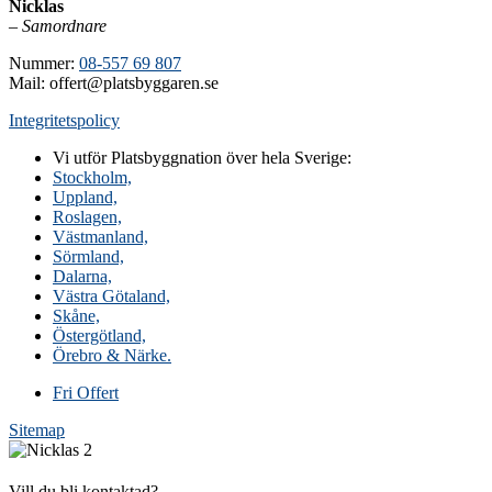
Nicklas
–
Samordnare
Nummer:
08-557 69 807
Mail: offert@platsbyggaren.se
Integritetspolicy
Vi utför Platsbyggnation över hela Sverige:
Stockholm,
Uppland,
Roslagen,
Västmanland,
Sörmland,
Dalarna,
Västra Götaland,
Skåne,
Östergötland,
Örebro & Närke.
Fri Offert
Sitemap
Vill du bli kontaktad?