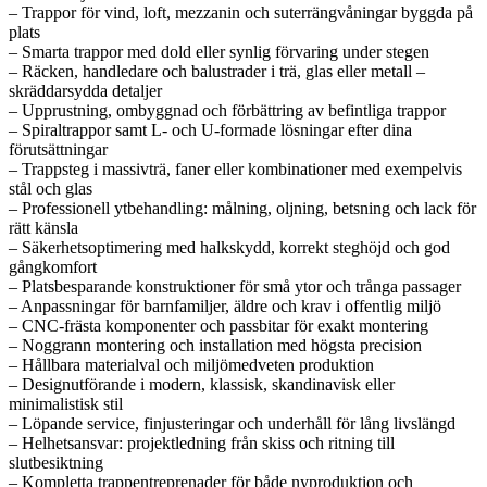
– Trappor för vind, loft, mezzanin och suterrängvåningar byggda på
plats
– Smarta trappor med dold eller synlig förvaring under stegen
– Räcken, handledare och balustrader i trä, glas eller metall –
skräddarsydda detaljer
– Upprustning, ombyggnad och förbättring av befintliga trappor
– Spiraltrappor samt L- och U-formade lösningar efter dina
förutsättningar
– Trappsteg i massivträ, faner eller kombinationer med exempelvis
stål och glas
– Professionell ytbehandling: målning, oljning, betsning och lack för
rätt känsla
– Säkerhetsoptimering med halkskydd, korrekt steghöjd och god
gångkomfort
– Platsbesparande konstruktioner för små ytor och trånga passager
– Anpassningar för barnfamiljer, äldre och krav i offentlig miljö
– CNC-frästa komponenter och passbitar för exakt montering
– Noggrann montering och installation med högsta precision
– Hållbara materialval och miljömedveten produktion
– Designutförande i modern, klassisk, skandinavisk eller
minimalistisk stil
– Löpande service, finjusteringar och underhåll för lång livslängd
– Helhetsansvar: projektledning från skiss och ritning till
slutbesiktning
– Kompletta trappentreprenader för både nyproduktion och