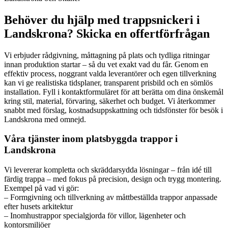
Behöver du hjälp med trappsnickeri i
Landskrona? Skicka en offertförfrågan
Vi erbjuder rådgivning, måttagning på plats och tydliga ritningar
innan produktion startar – så du vet exakt vad du får. Genom en
effektiv process, noggrant valda leverantörer och egen tillverkning
kan vi ge realistiska tidsplaner, transparent prisbild och en sömlös
installation. Fyll i kontaktformuläret för att berätta om dina önskemål
kring stil, material, förvaring, säkerhet och budget. Vi återkommer
snabbt med förslag, kostnadsuppskattning och tidsfönster för besök i
Landskrona med omnejd.
Våra tjänster inom platsbyggda trappor i
Landskrona
Vi levererar kompletta och skräddarsydda lösningar – från idé till
färdig trappa – med fokus på precision, design och trygg montering.
Exempel på vad vi gör:
– Formgivning och tillverkning av måttbeställda trappor anpassade
efter husets arkitektur
– Inomhustrappor specialgjorda för villor, lägenheter och
kontorsmiljöer