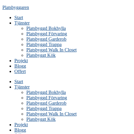
Skip
Platsbyggaren
to
Start
content
Tjänster
Platsbyggd Bokhylla
Platsbyggd Förvaring
Platsbyggd Garderob
Platsbyggd Trappa
Platsbyggd Walk In Closet
Platsbyggt Kök
Projekt
Blogg
Offert
Start
Tjänster
Platsbyggd Bokhylla
Platsbyggd Förvaring
Platsbyggd Garderob
Platsbyggd Trappa
Platsbyggd Walk In Closet
Platsbyggt Kök
Projekt
Blogg