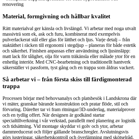
renovering
Material, formgivning och hållbar kvalitet
Rätt materialval ger känsla och livslängd. Vi arbetar med noga utvalt
massivträ som ek, ask och furu, kombinerat med exempelvis
pulverlackerat stål eller glas för lätthet och ljus. Varje detalj – från
staktäthet i räcken till ergonomi i stegdjup – planeras för både estetik
och säkerhet. Finishen anpassas efter användning och ljusinsläpp:
matt lack för tålighet, olja för varm träkänsla eller målade ytor för en
enhetlig interiör. Med CNC-bearbetning och traditionellt hantverk
säkerställer vi passform, tyst gång och en trappa som åldras vackert.
Så arbetar vi – från första skiss till färdigmonterad
trappa
Processen börjar med behovsanalys och platsbesök i Landskrona där
vi mäter, granskar bärande konstruktion och pratar flöde, stil och
förvaring. Därefter tar vi fram ritningar/3D-underlag, materialprover
och en tydlig offert. När designen är godkänd startar
specialtillverkning i vår verkstad, parallellt med planering av logistik
och tidsättning. Vid montage skyddar vi golv och ytor, arbetar
dammreducerat och följer gällande branschregler. Avslutningsvis
görs justeringar, säkerhetskontroll och överlämning med skötselråd.