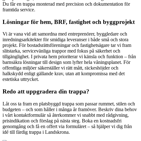
Du får en trappa monterad med precision och dokumentation för
framtida service.
Lösningar för hem, BRF, fastighet och byggprojekt
Vi är vana vid att samordna med entreprenörer, byggledare och
inredningsarkitekter för smidiga leveranser i både små och stora
projekt. För bostadsrättsföreningar och fastighetsägare tar vi fram
slitstarka, servicevänliga trappor med fokus på säkerhet och
tillgänglighet. I privata hem prioriterar vi känsla och funktion – från
barnsäkra lösningar till design som lyfter hela våningsplanet. För
offentliga miljöer säkerställer vi rätt mått, räckeshöjder och
halkskydd enligt gällande krav, utan att kompromissa med det
estetiska uttrycket.
Redo att uppgradera din trappa?
Låt oss ta fram en platsbyggd trappa som passar rummet, stilen och
budgeten – och som håller i många år framöver. Beskriv dina behov
i vårt kontaktformulär så återkommer vi snabbt med rådgivning,
prisindikation och förslag på nästa steg. Boka en kostnadsfri
genomgång och få en offert via formuläret – så hjälper vi dig från
idé till färdig trappa i Landskrona.