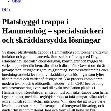
Offert
Offert
Platsbyggd trappa i
Hammenhög – specialsnickeri
och skräddarsydda lösningar
Vi skapar platsbyggda trappor i Hammenhög som förenar arkitektur,
funktion och genuint hantverk. Som snickeriföretag med lång
erfarenhet av specialsnickeri designar, konstruerar och bygger vi
varje trappa efter ditt hem, din stil och dina mått. Oavsett om du är
privatperson, fastighetsägare, byggföretag, bostadsrättsförening eller
inredningsarkitekt levererar vi skräddarsydda lösningar som lyfter
både rummet och värdet på fastigheten. Vår process kombinerar
modern teknik och traditionella metoder – från CNC-bearbetning
och provmontering i verkstad till exakt installation på plats i
Hammenhög. Resultatet är en stabil, tyst och säker trappa som håller
i generationer, med rätt steghöjder, robusta infästningar, säkra räcken
och en finish som matchar interiören. Vi hjälper dig att nyttja varje
kvadratmeter smartare, till exempel med integrerad förvaring, och
guidar dig genom material, färg och form så att helheten blir