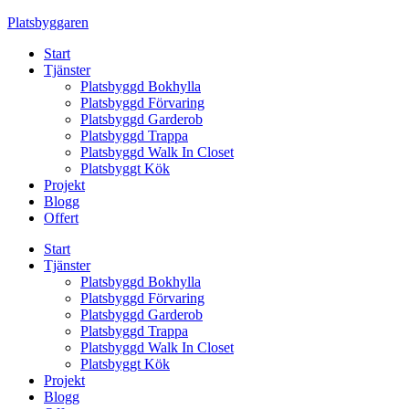
Skip
Platsbyggaren
to
Start
content
Tjänster
Platsbyggd Bokhylla
Platsbyggd Förvaring
Platsbyggd Garderob
Platsbyggd Trappa
Platsbyggd Walk In Closet
Platsbyggt Kök
Projekt
Blogg
Offert
Start
Tjänster
Platsbyggd Bokhylla
Platsbyggd Förvaring
Platsbyggd Garderob
Platsbyggd Trappa
Platsbyggd Walk In Closet
Platsbyggt Kök
Projekt
Blogg