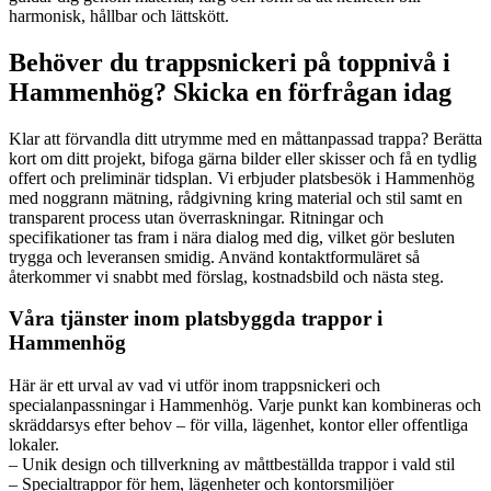
harmonisk, hållbar och lättskött.
Behöver du trappsnickeri på toppnivå i
Hammenhög? Skicka en förfrågan idag
Klar att förvandla ditt utrymme med en måttanpassad trappa? Berätta
kort om ditt projekt, bifoga gärna bilder eller skisser och få en tydlig
offert och preliminär tidsplan. Vi erbjuder platsbesök i Hammenhög
med noggrann mätning, rådgivning kring material och stil samt en
transparent process utan överraskningar. Ritningar och
specifikationer tas fram i nära dialog med dig, vilket gör besluten
trygga och leveransen smidig. Använd kontaktformuläret så
återkommer vi snabbt med förslag, kostnadsbild och nästa steg.
Våra tjänster inom platsbyggda trappor i
Hammenhög
Här är ett urval av vad vi utför inom trappsnickeri och
specialanpassningar i Hammenhög. Varje punkt kan kombineras och
skräddarsys efter behov – för villa, lägenhet, kontor eller offentliga
lokaler.
– Unik design och tillverkning av måttbeställda trappor i vald stil
– Specialtrappor för hem, lägenheter och kontorsmiljöer