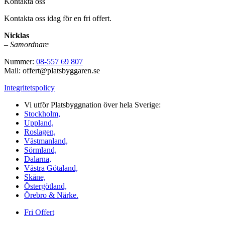
Kontakta oss
Kontakta oss idag för en fri offert.
Nicklas
–
Samordnare
Nummer:
08-557 69 807
Mail: offert@platsbyggaren.se
Integritetspolicy
Vi utför Platsbyggnation över hela Sverige:
Stockholm,
Uppland,
Roslagen,
Västmanland,
Sörmland,
Dalarna,
Västra Götaland,
Skåne,
Östergötland,
Örebro & Närke.
Fri Offert