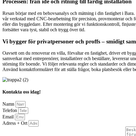
Processen: från idé och ritning till färdig installation
Resan börjar med en behovsanalys och mätning i din fastighet i Bara. 
vår verkstad med CNC-bearbetning för precision, provmonterar och förb
eller din byggledare. Efter montering gör vi funktionskontroll, finjus
fortsätter vara tyst, stabil och trygg över tid.
Vi bygger för privatpersoner och proffs – smidigt sa
Oavsett om du renoverar en villa, förvaltar en fastighet, driver ett bygg
samverkar med entreprenörer, installatörer och beställare, levererar u
störning för boende. Vi följer relevanta regler och standarder och dime
Använd kontaktformuläret för att ställa frågor, boka platsbesök eller b
Kontakta oss idag!
Namn
Telefon
Email
Adress + Ort