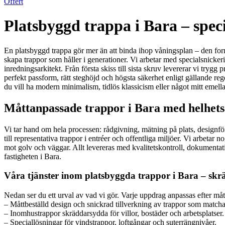
Offert
Platsbyggd trappa i Bara – spec
En platsbyggd trappa gör mer än att binda ihop våningsplan – den form
skapa trappor som håller i generationer. Vi arbetar med specialsnicker
inredningsarkitekt. Från första skiss till sista skruv levererar vi t
perfekt passform, rätt steghöjd och högsta säkerhet enligt gällande reg
du vill ha modern minimalism, tidlös klassicism eller något mitt emell
Måttanpassade trappor i Bara med helhetsa
Vi tar hand om hela processen: rådgivning, mätning på plats, designför
till representativa trappor i entréer och offentliga miljöer. Vi arbet
mot golv och väggar. Allt levereras med kvalitetskontroll, dokumentatio
fastigheten i Bara.
Våra tjänster inom platsbyggda trappor i Bara – skr
Nedan ser du ett urval av vad vi gör. Varje uppdrag anpassas efter måt
– Måttbeställd design och snickrad tillverkning av trappor som matchar
– Inomhustrappor skräddarsydda för villor, bostäder och arbetsplatser.
– Speciallösningar för vindstrappor, loftgångar och suterrängnivåer.