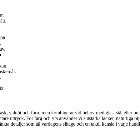
r.
ått.
ått.
.
av.
m.
kan.
önskemål.
.
kt.
 ask, valnöt och furu, men kombinerar vid behov med glas, stål eller pul
legantare uttryck. För färg och yta använder vi slitstarka lacker, naturli
ta detaljer som tål vardagens slitage och en taktil känsla i varje handle