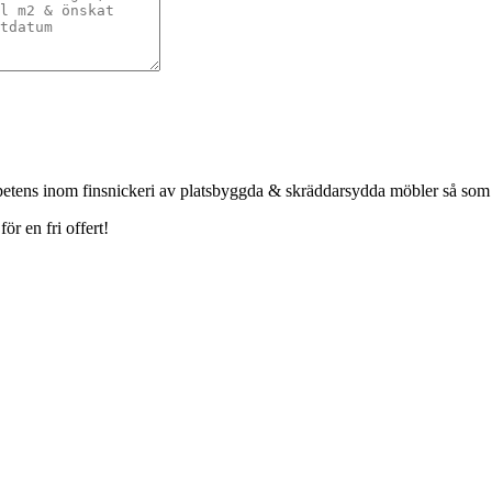
petens inom finsnickeri av platsbyggda & skräddarsydda möbler så som
r en fri offert!