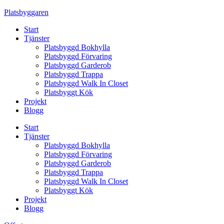
Skip
Platsbyggaren
to
Start
content
Tjänster
Platsbyggd Bokhylla
Platsbyggd Förvaring
Platsbyggd Garderob
Platsbyggd Trappa
Platsbyggd Walk In Closet
Platsbyggt Kök
Projekt
Blogg
Start
Tjänster
Platsbyggd Bokhylla
Platsbyggd Förvaring
Platsbyggd Garderob
Platsbyggd Trappa
Platsbyggd Walk In Closet
Platsbyggt Kök
Projekt
Blogg