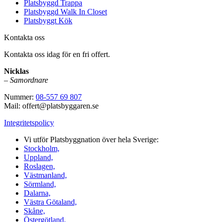
Platsbyggd Trappa
Platsbyggd Walk In Closet
Platsbyggt Kök
Kontakta oss
Kontakta oss idag för en fri offert.
Nicklas
–
Samordnare
Nummer:
08-557 69 807
Mail: offert@platsbyggaren.se
Integritetspolicy
Vi utför Platsbyggnation över hela Sverige:
Stockholm,
Uppland,
Roslagen,
Västmanland,
Sörmland,
Dalarna,
Västra Götaland,
Skåne,
Östergötland,