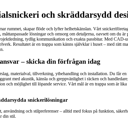
ialsnickeri och skräddarsydd des
ar rummet, skapar flöde och lyfter helhetskänslan. Vårt snickeriföretag
i, måttanpassade lösningar och omsorg om detaljerna, oavsett om du är pr
rygg projektledning, tydlig kommunikation och exakta passbitar. Med CA
elverk. Resultatet är en trappa som känns självklar i huset – med rätt mat
an.
nsvar – skicka din förfrågan idag
slag, materialval, tillverkning, ytbehandling och installation. Du får e
ar noggrant med akustik, känsla och greppvänlighet i räcken och handledar
n och möjlighet till löpande service. Vårt mål är en trappa som är lika s
äddarsydda snickerilösningar
t, användning och stilpreferenser – alltid med fokus på funktion, säkerhe
 din stil.