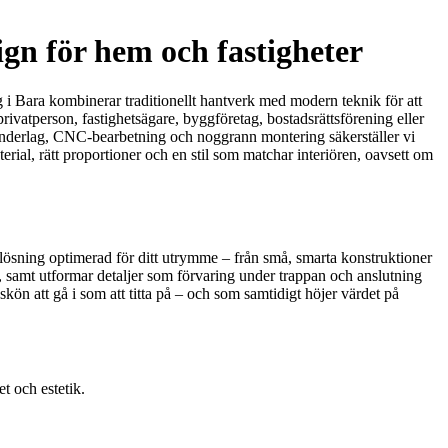
ign för hem och fastigheter
 i Bara kombinerar traditionellt hantverk med modern teknik för att
ivatperson, fastighetsägare, byggföretag, bostadsrättsförening eller
D-underlag, CNC-bearbetning och noggrann montering säkerställer vi
erial, rätt proportioner och en stil som matchar interiören, oavsett om
n lösning optimerad för ditt utrymme – från små, smarta konstruktioner
e, samt utformar detaljer som förvaring under trappan och anslutning
kön att gå i som att titta på – och som samtidigt höjer värdet på
t och estetik.