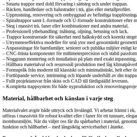
– Smarta trappor med dold förvaring i sättsteg och under trappan.
– Räcken, handledare och balustrader i trä, glas eller metallprofiler.
– Upprustning, renovering och ombyggnad av befintliga trapplösninga
– Spiraltrappor samt L-formade och U-formade konstruktioner efter m
– Steg i massivt trä, faner eller kombinationer med andra material.
– Professionell ytbehandling: målning, oljning, betsning och lack.
– Trappor konstruerade för säkerhet med halkskydd och korrekt stegm
– Utrymmeseffektiva modeller för små ytor med genomtänkt geometri
– Anpassningar för barnfamiljer, seniorer och publika miljöer enligt kr
– CNC-frästa komponenter för millimeterprecision och stabil passfor
– Noggrann montering och installation på plats med exakt inpassning.
– Hållbara materialval och resurssnål produktion med låg klimatpåver
– Formspråk från modernt till klassiskt och minimalistiskt, helt efter 
– Fortlöpande service, intrimning och löpande underhåll av din trappa
– Fullt projektansvar från skiss och CAD till färdigställd leverans.
– Kompletta trappsystem för både nyproduktion och renoveringsproje
Material, hållbarhet och känslan i varje steg
Materialvalet avgör både uttryck och livslängd. Vi arbetar främst i ek,
utföras i massivträ för robust kvalitet eller i faner för ett tunnare, e
inomhusmiljön. När du väljer oss får du spårbarhet i material, genomtänk
funktion och hållbarhet – med långsiktig servicebarhet i åtanke.