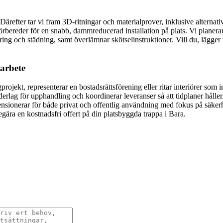
Därefter tar vi fram 3D-ritningar och materialprover, inklusive alternat
ereder för en snabb, dammreducerad installation på plats. Vi planerar 
tering och städning, samt överlämnar skötselinstruktioner. Vill du, lägge
marbete
projekt, representerar en bostadsrättsförening eller ritar interiörer som i
nderlag för upphandling och koordinerar leveranser så att tidplaner hålle
nsionerar för både privat och offentlig användning med fokus på säkerhet
egära en kostnadsfri offert på din platsbyggda trappa i Bara.