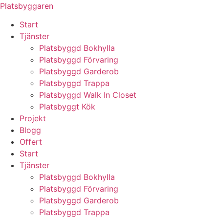
Skip
Platsbyggaren
to
Start
content
Tjänster
Platsbyggd Bokhylla
Platsbyggd Förvaring
Platsbyggd Garderob
Platsbyggd Trappa
Platsbyggd Walk In Closet
Platsbyggt Kök
Projekt
Blogg
Offert
Start
Tjänster
Platsbyggd Bokhylla
Platsbyggd Förvaring
Platsbyggd Garderob
Platsbyggd Trappa