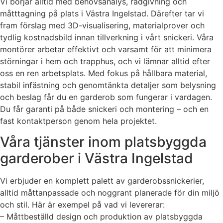
Vi börjar alltid med behovsanalys, rådgivning och
måtttagning på plats i Västra Ingelstad. Därefter tar vi
fram förslag med 3D-visualisering, materialprover och
tydlig kostnadsbild innan tillverkning i vårt snickeri. Våra
montörer arbetar effektivt och varsamt för att minimera
störningar i hem och trapphus, och vi lämnar alltid efter
oss en ren arbetsplats. Med fokus på hållbara material,
stabil infästning och genomtänkta detaljer som belysning
och beslag får du en garderob som fungerar i vardagen.
Du får garanti på både snickeri och montering – och en
fast kontaktperson genom hela projektet.
Våra tjänster inom platsbyggda
garderober i Västra Ingelstad
Vi erbjuder en komplett palett av garderobssnickerier,
alltid måttanpassade och noggrant planerade för din miljö
och stil. Här är exempel på vad vi levererar:
– Måttbeställd design och produktion av platsbyggda