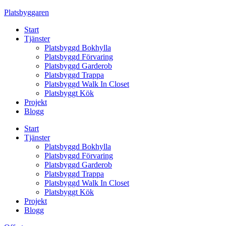
Skip
Platsbyggaren
to
Start
content
Tjänster
Platsbyggd Bokhylla
Platsbyggd Förvaring
Platsbyggd Garderob
Platsbyggd Trappa
Platsbyggd Walk In Closet
Platsbyggt Kök
Projekt
Blogg
Start
Tjänster
Platsbyggd Bokhylla
Platsbyggd Förvaring
Platsbyggd Garderob
Platsbyggd Trappa
Platsbyggd Walk In Closet
Platsbyggt Kök
Projekt
Blogg