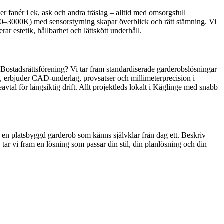
 fanér i ek, ask och andra träslag – alltid med omsorgsfull
700–3000K) med sensorstyrning skapar överblick och rätt stämning. Vi
ar estetik, hållbarhet och lättskött underhåll.
in. Bostadsrättsförening? Vi tar fram standardiserade garderobslösningar
g, erbjuder CAD‑underlag, provsatser och millimeterprecision i
avtal för långsiktig drift. Allt projektleds lokalt i Käglinge med snabb
ar en platsbyggd garderob som känns självklar från dag ett. Beskriv
tar vi fram en lösning som passar din stil, din planlösning och din