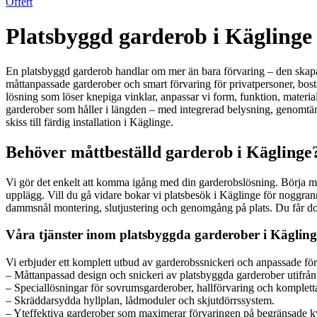
Offert
Platsbyggd garderob i Käglinge 
En platsbyggd garderob handlar om mer än bara förvaring – den skapar 
måttanpassade garderober och smart förvaring för privatpersoner, bosta
lösning som löser knepiga vinklar, anpassar vi form, funktion, materia
garderober som håller i längden – med integrerad belysning, genomtänkt
skiss till färdig installation i Käglinge.
Behöver måttbeställd garderob i Käglinge? 
Vi gör det enkelt att komma igång med din garderobslösning. Börja me
upplägg. Vill du gå vidare bokar vi platsbesök i Käglinge för noggrann
dammsnål montering, slutjustering och genomgång på plats. Du får dokum
Våra tjänster inom platsbyggda garderober i Kägling
Vi erbjuder ett komplett utbud av garderobssnickeri och anpassade förv
– Måttanpassad design och snickeri av platsbyggda garderober utifrån
– Speciallösningar för sovrumsgarderober, hallförvaring och kompletta
– Skräddarsydda hyllplan, lådmoduler och skjutdörrssystem.
– Yteffektiva garderober som maximerar förvaringen på begränsade k