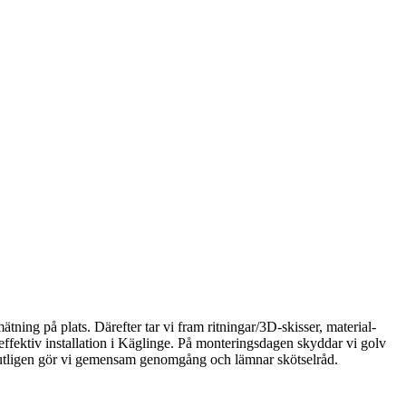
tning på plats. Därefter tar vi fram ritningar/3D‑skisser, material-
 effektiv installation i Käglinge. På monteringsdagen skyddar vi golv
s. Slutligen gör vi gemensam genomgång och lämnar skötselråd.