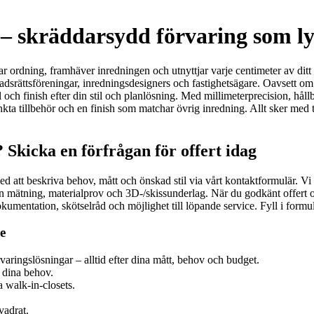
– skräddarsydd förvaring som ly
ordning, framhäver inredningen och utnyttjar varje centimeter av ditt 
dsrättsföreningar, inredningsdesigners och fastighetsägare. Oavsett om 
l och finish efter din stil och planlösning. Med millimeterprecision, hål
a tillbehör och en finish som matchar övrig inredning. Allt sker med ty
Skicka en förfrågan för offert idag
d att beskriva behov, mått och önskad stil via vårt kontaktformulär. Vi
 mätning, materialprov och 3D-/skissunderlag. När du godkänt offert och r
entation, skötselråd och möjlighet till löpande service. Fyll i formulä
e
aringslösningar – alltid efter dina mått, behov och budget.
 dina behov.
 walk‑in‑closets.
vadrat.