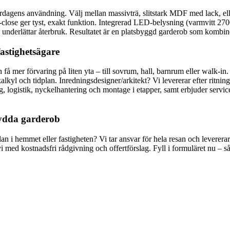
agens användning. Välj mellan massivträ, slitstark MDF med lack, eller
‑close ger tyst, exakt funktion. Integrerad LED‑belysning (varmvitt 2
m underlättar återbruk. Resultatet är en platsbyggd garderob som kombiner
astighetsägare
ch få mer förvaring på liten yta – till sovrum, hall, barnrum eller walk‑
kyl och tidplan. Inredningsdesigner/arkitekt? Vi levererar efter ritnin
g, logistik, nyckelhantering och montage i etapper, samt erbjuder service
sydda garderob
lan i hemmet eller fastigheten? Vi tar ansvar för hela resan och leverer
 med kostnadsfri rådgivning och offertförslag. Fyll i formuläret nu – så 