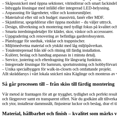
– Skåpssnickeri med öppna sektioner, vitrindörrar och smart fackindel
– Inbyggda lösningar med infälld eller integrerad LED‑belysning.
– Anpassning för lägenheter, villor och kontorsmiljöer.
– Materialval efter stil och budget: massivträ, fanér eller MDF.
– Skjutdörrar, spegeldörrar eller öppna moduler – du väljer uttryck.
– Design, tillverkning och montering med tydligt fokus på kvalitet och
– Smarta inredningsdetaljer för kläder, skor, väskor och accessoarer.
– Uppgradering och renovering av befintliga garderobssystem.
– Platsbygge för snedtak, vinklar och trappnischer.
– Miljömedvetna material och ytskikt med låg miljöpåverkan.
– Totalentreprenad från idé och ritning till färdig installation.
– Kulörer, beslag och handtag anpassas in i minsta detalj.
– Service, justering och efterdragning för långvarig funktion.
– Integrerade lösningar för barnrum, sportutrustning och hobbyförvari
– Unika specialbyggen för walk‑in‑closets och omfattande projekt.
Allt skräddarsys i vårt lokala snickeri nära Käglinge och monteras av 
Så går processen till – från skiss till färdig montering
Vår metod är framtagen för att ge trygghet, tydlighet och perfekt resul
och färgprover samt en transparent offert. När du godkänt allt tillver
och ytor, installerar dammsnålt, finjusterar luckor och beslag, drar e
Material, hållbarhet och finish – kvalitet som märks 