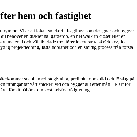
fter hem och fastighet
utrymme. Vi är ett lokalt snickeri i Käglinge som designar och bygger
du behöver en diskret hallgarderob, en hel walk-in-closet eller en
lbara material och välutbildade montörer levererar vi skräddarsydda
dlig projektledning, fasta tidplaner och en smidig process från första
 återkommer snabbt med rådgivning, preliminär prisbild och förslag på
itningar tar vårt snickeri vid och bygger allt efter mått – klart för
ret för att påbörja din kostnadsfria rådgivning.