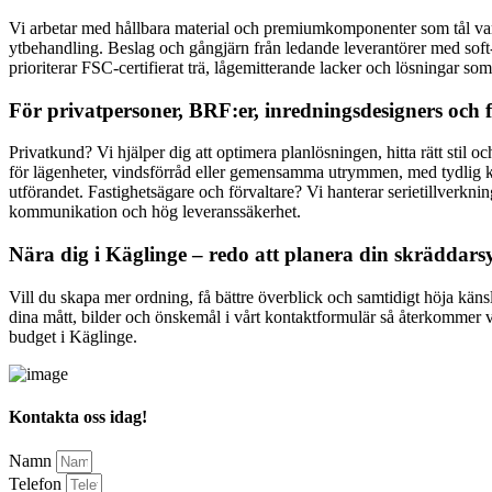
Vi arbetar med hållbara material och premiumkomponenter som tål vard
ytbehandling. Beslag och gångjärn från ledande leverantörer med soft
prioriterar FSC‑certifierat trä, lågemitterande lacker och lösningar so
För privatpersoner, BRF:er, inredningsdesigners och f
Privatkund? Vi hjälper dig att optimera planlösningen, hitta rätt stil o
för lägenheter, vindsförråd eller gemensamma utrymmen, med tydlig kal
utförandet. Fastighetsägare och förvaltare? Vi hanterar serietillverknin
kommunikation och hög leveranssäkerhet.
Nära dig i Käglinge – redo att planera din skräddar
Vill du skapa mer ordning, få bättre överblick och samtidigt höja käns
dina mått, bilder och önskemål i vårt kontaktformulär så återkommer vi
budget i Käglinge.
Kontakta oss idag!
Namn
Telefon