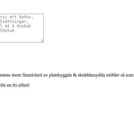
petens inom finsnickeri av platsbyggda & skräddarsydda möbler så som
r en fri offert!