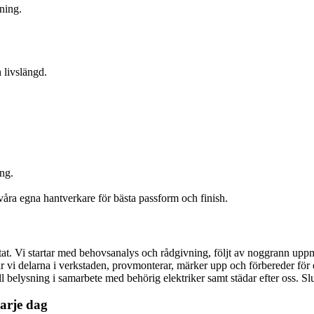
ning.
 livslängd.
ng.
våra egna hantverkare för bästa passform och finish.
tat. Vi startar med behovsanalys och rådgivning, följt av noggrann uppmä
kar vi delarna i verkstaden, provmonterar, märker upp och förbereder för
l till belysning i samarbete med behörig elektriker samt städar efter os
varje dag