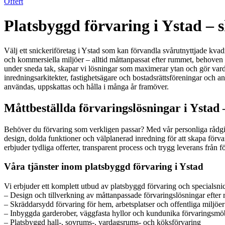
Offert
Platsbyggd förvaring i Ystad – 
Välj ett snickeriföretag i Ystad som kan förvandla svårutnyttjade kvad
och kommersiella miljöer – alltid måttanpassat efter rummet, behoven 
under sneda tak, skapar vi lösningar som maximerar ytan och gör vardag
inredningsarkitekter, fastighetsägare och bostadsrättsföreningar och an
användas, uppskattas och hålla i många år framöver.
Måttbeställda förvaringslösningar i Ystad –
Behöver du förvaring som verkligen passar? Med vår personliga rådgiv
design, dolda funktioner och välplanerad inredning för att skapa förvar
erbjuder tydliga offerter, transparent process och trygg leverans från för
Våra tjänster inom platsbyggd förvaring i Ystad
Vi erbjuder ett komplett utbud av platsbyggd förvaring och specialsnic
– Design och tillverkning av måttanpassade förvaringslösningar efte
– Skräddarsydd förvaring för hem, arbetsplatser och offentliga miljöer
– Inbyggda garderober, väggfasta hyllor och kundunika förvaringsmö
– Platsbyggd hall-, sovrums-, vardagsrums- och köksförvaring