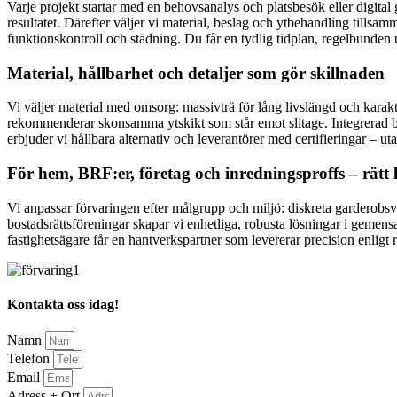
Varje projekt startar med en behovsanalys och platsbesök eller digital 
resultatet. Därefter väljer vi material, beslag och ytbehandling tillsam
funktionskontroll och städning. Du får en tydlig tidplan, regelbunde
Material, hållbarhet och detaljer som gör skillnaden
Vi väljer material med omsorg: massivträ för lång livslängd och karaktä
rekommenderar skonsamma ytskikt som står emot slitage. Integrerad b
erbjuder vi hållbara alternativ och leverantörer med certifieringar – ut
För hem, BRF:er, företag och inredningsproffs – rätt 
Vi anpassar förvaringen efter målgrupp och miljö: diskreta garderobsv
bostadsrättsföreningar skapar vi enhetliga, robusta lösningar i geme
fastighetsägare får en hantverkspartner som levererar precision enligt 
Kontakta oss idag!
Namn
Telefon
Email
Adress + Ort