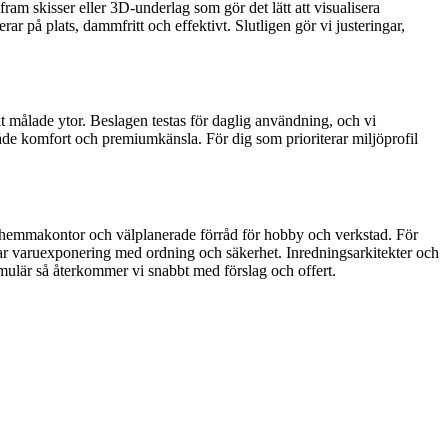
ram skisser eller 3D-underlag som gör det lätt att visualisera
rar på plats, dammfritt och effektivt. Slutligen gör vi justeringar,
kt målade ytor. Beslagen testas för daglig användning, och vi
de komfort och premiumkänsla. För dig som prioriterar miljöprofil
för hemmakontor och välplanerade förråd för hobby och verkstad. För
nar varuexponering med ordning och säkerhet. Inredningsarkitekter och
ormulär så återkommer vi snabbt med förslag och offert.