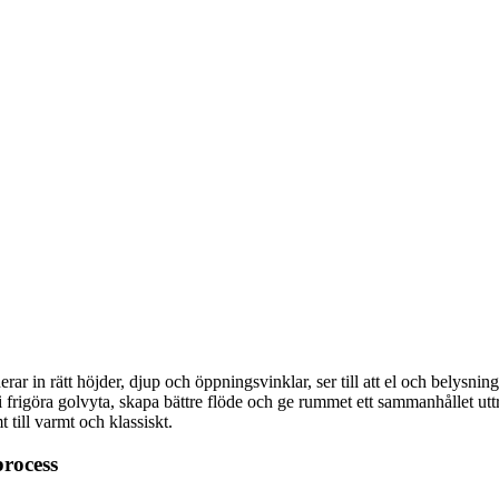
 in rätt höjder, djup och öppningsvinklar, ser till att el och belysning i
i frigöra golvyta, skapa bättre flöde och ge rummet ett sammanhållet ut
 till varmt och klassiskt.
process