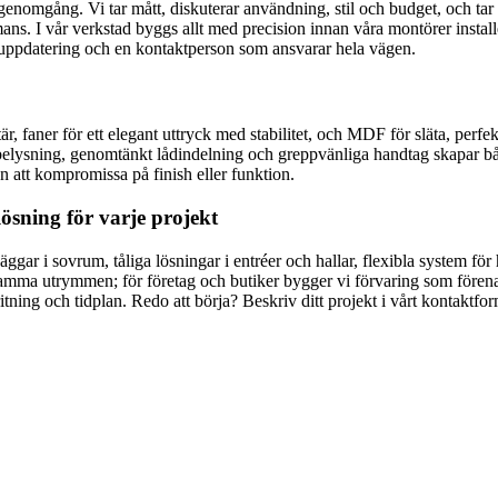
genomgång. Vi tar mått, diskuterar användning, stil och budget, och tar f
mans. I vår verkstad byggs allt med precision innan våra montörer installe
n uppdatering och en kontaktperson som ansvarar hela vägen.
r, faner för ett elegant uttryck med stabilitet, och MDF för släta, perfe
elysning, genomtänkt lådindelning och greppvänliga handtag skapar bå
an att kompromissa på finish eller funktion.
lösning för varje projekt
äggar i sovrum, tåliga lösningar i entréer och hallar, flexibla system 
nsamma utrymmen; för företag och butiker bygger vi förvaring som före
ritning och tidplan. Redo att börja? Beskriv ditt projekt i vårt kontaktf