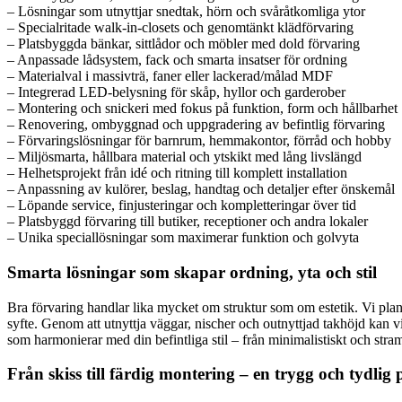
– Lösningar som utnyttjar snedtak, hörn och svåråtkomliga ytor
– Specialritade walk-in-closets och genomtänkt klädförvaring
– Platsbyggda bänkar, sittlådor och möbler med dold förvaring
– Anpassade lådsystem, fack och smarta insatser för ordning
– Materialval i massivträ, faner eller lackerad/målad MDF
– Integrerad LED-belysning för skåp, hyllor och garderober
– Montering och snickeri med fokus på funktion, form och hållbarhet
– Renovering, ombyggnad och uppgradering av befintlig förvaring
– Förvaringslösningar för barnrum, hemmakontor, förråd och hobby
– Miljösmarta, hållbara material och ytskikt med lång livslängd
– Helhetsprojekt från idé och ritning till komplett installation
– Anpassning av kulörer, beslag, handtag och detaljer efter önskemål
– Löpande service, finjusteringar och kompletteringar över tid
– Platsbyggd förvaring till butiker, receptioner och andra lokaler
– Unika speciallösningar som maximerar funktion och golvyta
Smarta lösningar som skapar ordning, yta och stil
Bra förvaring handlar lika mycket om struktur som om estetik. Vi planerar
syfte. Genom att utnyttja väggar, nischer och outnyttjad takhöjd kan v
som harmonierar med din befintliga stil – från minimalistiskt och stramt
Från skiss till färdig montering – en trygg och tydlig 