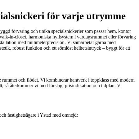
ialsnickeri för varje utrymme
tsbyggd förvaring och unika specialsnickerier som passar hem, kontor
 walk-in-closet, harmoniska hyllsystem i vardagsrummet eller förvaring
nstallation med millimeterprecision. Vi samarbetar gärna med
tetik, robust funktion och ett sömlöst helhetsintryck – byggt för att
åde rummet och flödet. Vi kombinerar hantverk i toppklass med modern
tt, så återkommer vi med förslag, prisindikation och tidplan. Vi
r och fastighetsägare i Ystad med omnejd: