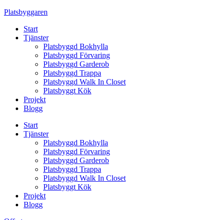
Skip
Platsbyggaren
to
Start
content
Tjänster
Platsbyggd Bokhylla
Platsbyggd Förvaring
Platsbyggd Garderob
Platsbyggd Trappa
Platsbyggd Walk In Closet
Platsbyggt Kök
Projekt
Blogg
Start
Tjänster
Platsbyggd Bokhylla
Platsbyggd Förvaring
Platsbyggd Garderob
Platsbyggd Trappa
Platsbyggd Walk In Closet
Platsbyggt Kök
Projekt
Blogg