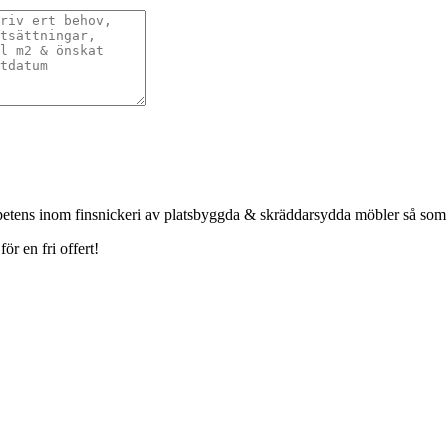
petens inom finsnickeri av platsbyggda & skräddarsydda möbler så som
r en fri offert!