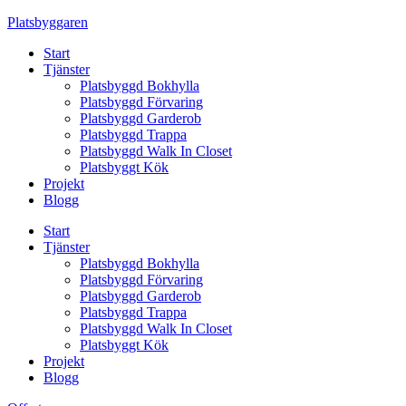
Skip
Platsbyggaren
to
Start
content
Tjänster
Platsbyggd Bokhylla
Platsbyggd Förvaring
Platsbyggd Garderob
Platsbyggd Trappa
Platsbyggd Walk In Closet
Platsbyggt Kök
Projekt
Blogg
Start
Tjänster
Platsbyggd Bokhylla
Platsbyggd Förvaring
Platsbyggd Garderob
Platsbyggd Trappa
Platsbyggd Walk In Closet
Platsbyggt Kök
Projekt
Blogg