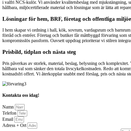
i valfri NCS-kulör. Vi använder kvalitetsbeslag med mjukstängning, sm
hållbara, miljöcertifierade material och lösningar som är lätta att rep
Lösningar för hem, BRF, företag och offentliga miljöe
I hem skapar vi ordning i hall, kök, sovrum, vardagsrum och barnrum –
förråd och entréer. Företag och butiker får måttbyggd förvaring som stö
kompromisslös passform. Oavsett uppdrag prioriterar vi stilren integrat
Prisbild, tidplan och nästa steg
Pris påverkas av storlek, material, beslag, belysning och komplexitet. 
hållbara val som sänker den totala livscykelkostnaden. Redo att komm
kostnadsfri offert. Vi återkopplar snabbt med förslag, pris och nästa st
Kontakta oss idag!
Namn
Telefon
Email
Adress + Ort