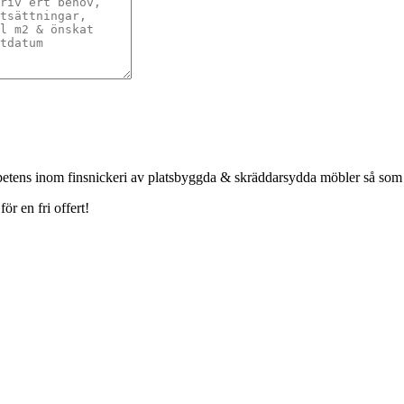
petens inom finsnickeri av platsbyggda & skräddarsydda möbler så som
r en fri offert!