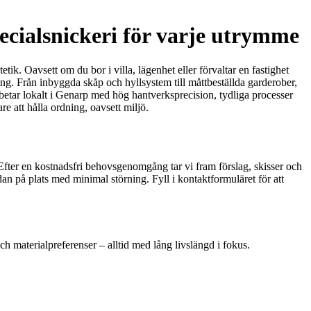
ecialsnickeri för varje utrymme
k. Oavsett om du bor i villa, lägenhet eller förvaltar en fastighet
ring. Från inbyggda skåp och hyllsystem till måttbeställda garderober,
rbetar lokalt i Genarp med hög hantverksprecision, tydliga processer
re att hålla ordning, oavsett miljö.
Efter en kostnadsfri behovsgenomgång tar vi fram förslag, skisser och
an på plats med minimal störning. Fyll i kontaktformuläret för att
h materialpreferenser – alltid med lång livslängd i fokus.