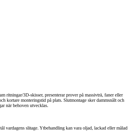
m ritningar/3D-skisser, presenterar prover på massivträ, faner eller
t och kortare monteringstid på plats. Slutmontage sker dammsnålt och
ngar när behoven utvecklas.
tål vardagens slitage. Ytbehandling kan vara oljad, lackad eller målad