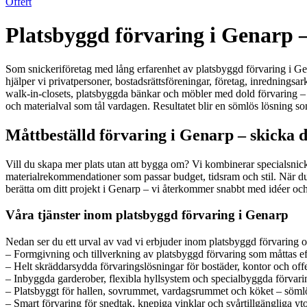
Offert
Platsbyggd förvaring i Genarp –
Som snickeriföretag med lång erfarenhet av platsbyggd förvaring i Gena
hjälper vi privatpersoner, bostadsrättsföreningar, företag, inredningsa
walk-in-closets, platsbyggda bänkar och möbler med dold förvaring – al
och materialval som tål vardagen. Resultatet blir en sömlös lösning som 
Måttbeställd förvaring i Genarp – skicka d
Vill du skapa mer plats utan att bygga om? Vi kombinerar specialsnick
materialrekommendationer som passar budget, tidsram och stil. När du ä
berätta om ditt projekt i Genarp – vi återkommer snabbt med idéer och 
Våra tjänster inom platsbyggd förvaring i Genarp
Nedan ser du ett urval av vad vi erbjuder inom platsbyggd förvaring oc
– Formgivning och tillverkning av platsbyggd förvaring som måttas e
– Helt skräddarsydda förvaringslösningar för bostäder, kontor och offe
– Inbyggda garderober, flexibla hyllsystem och specialbyggda förvar
– Platsbyggt för hallen, sovrummet, vardagsrummet och köket – sömlös
– Smart förvaring för snedtak, knepiga vinklar och svårtillgängliga yto