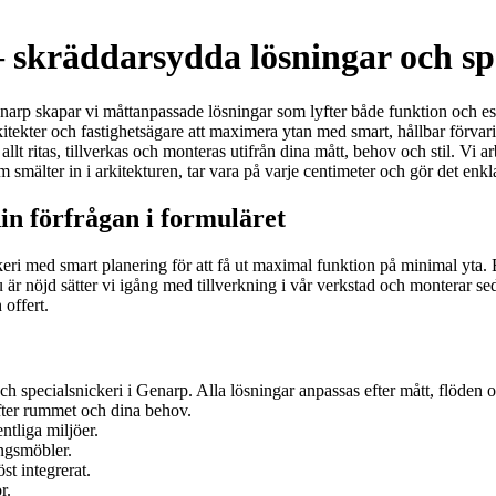
 skräddarsydda lösningar och sp
rp skapar vi måttanpassade lösningar som lyfter både funktion och esteti
rkitekter och fastighetsägare att maximera ytan med smart, hållbar förva
lt ritas, tillverkas och monteras utifrån dina mått, behov och stil. Vi a
smälter in i arkitekturen, tar vara på varje centimeter och gör det enkla
in förfrågan i formuläret
eri med smart planering för att få ut maximal funktion på minimal yta. 
r nöjd sätter vi igång med tillverkning i vår verkstad och monterar sed
offert.
h specialsnickeri i Genarp. Alla lösningar anpassas efter mått, flöden oc
fter rummet och dina behov.
ntliga miljöer.
ingsmöbler.
t integrerat.
r.