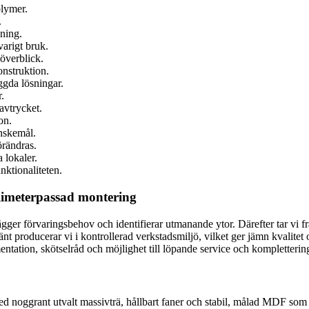
olymer.
.
ning.
varigt bruk.
 överblick.
onstruktion.
ggda lösningar.
.
avtrycket.
on.
önskemål.
örändras.
 lokaler.
nktionaliteten.
illimeterpassad montering
gger förvaringsbehov och identifierar utmanande ytor. Därefter tar vi fra
nt producerar vi i kontrollerad verkstadsmiljö, vilket ger jämn kvalite
entation, skötselråd och möjlighet till löpande service och kompletteri
ed noggrant utvalt massivträ, hållbart faner och stabil, målad MDF som 