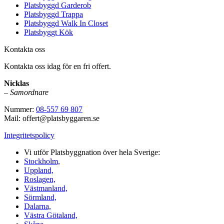
Platsbyggd Garderob
Platsbyggd Trappa
Platsbyggd Walk In Closet
Platsbyggt Kök
Kontakta oss
Kontakta oss idag för en fri offert.
Nicklas
–
Samordnare
Nummer:
08-557 69 807
Mail: offert@platsbyggaren.se
Integritetspolicy
Vi utför Platsbyggnation över hela Sverige:
Stockholm,
Uppland,
Roslagen,
Västmanland,
Sörmland,
Dalarna,
Västra Götaland,