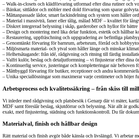
– Walk-in-closets och klädförvaring utformad efter dina rutiner och v
– Bänkar, sittlådor och möbler med dold förvaring som sparar golvyta
– Måttanpassade lådor, smart fackindelning och system som håller ord
– Material i massivträ, faner eller tålig, målad MDF – kvalitet för lång
– Diskret integrerad belysning i skåp, garderober och hyllor för bättre
– Design och montering med lika delar funktion, estetik och hållbar k
– Restaurering, uppfräschning och uppgradering av befintliga platsby
– Genomtänkt förvaring för barnrum, arbetsrum, förråd och hobbyytor
– Miljösmarta material- och ytval som håller länge och minskar klimat
– Helhetsåtagande: från idé, rådgivning och ritning till färdig installati
– Valfri kulör, beslag och detaljutformning – vi finjusterar efter dina 
– Kontinuerlig service, justeringar och kompletteringar när behoven f
– Måttbyggd förvaring för butiker, receptioner och andra kommersiella
– Unika speciallösningar som maximerar varje centimeter och höjer fu
Arbetsprocess och kvalitetssäkring – från skiss till m
Vi inleder med rådgivning och platsbesök i Genarp där vi mäter, kartlä
MDF samt föreslår beslag, skjutdörrar och belysning. När allt är godkä
exakt, med finjustering, städning och funktionskontroll. Du får dokum
Materialval, finish och hållbar design
Rätt material och finish avgör både känsla och livslängd. Vi arbetar m