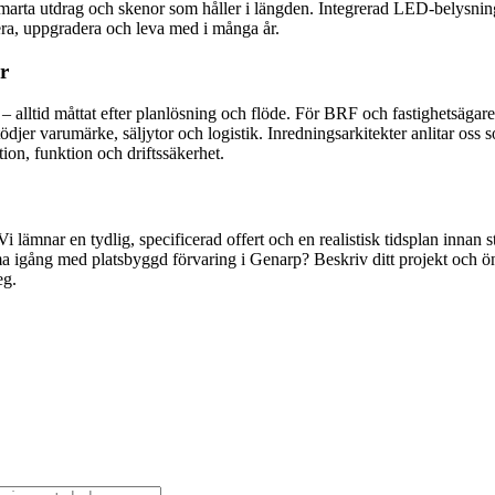
arta utdrag och skenor som håller i längden. Integrerad LED-belysning f
arera, uppgradera och leva med i många år.
r
 alltid måttat efter planlösning och flöde. För BRF och fastighetsägar
djer varumärke, säljytor och logistik. Inredningsarkitekter anlitar oss 
ion, funktion och driftssäkerhet.
Vi lämnar en tydlig, specificerad offert och en realistisk tidsplan innan 
a igång med platsbyggd förvaring i Genarp? Beskriv ditt projekt och ön
eg.