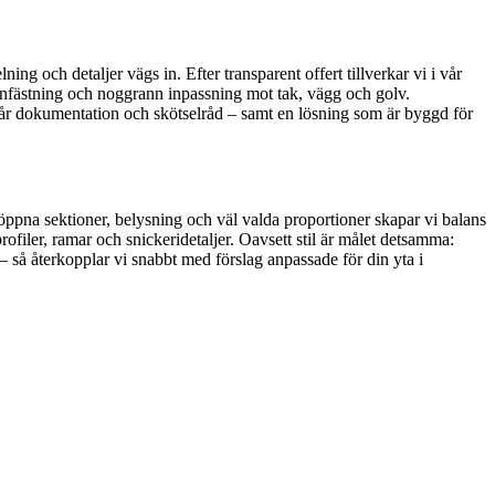
g och detaljer vägs in. Efter transparent offert tillverkar vi i vår
 infästning och noggrann inpassning mot tak, vägg och golv.
får dokumentation och skötselråd – samt en lösning som är byggd för
öppna sektioner, belysning och väl valda proportioner skapar vi balans
profiler, ramar och snickeridetaljer. Oavsett stil är målet detsamma:
– så återkopplar vi snabbt med förslag anpassade för din yta i