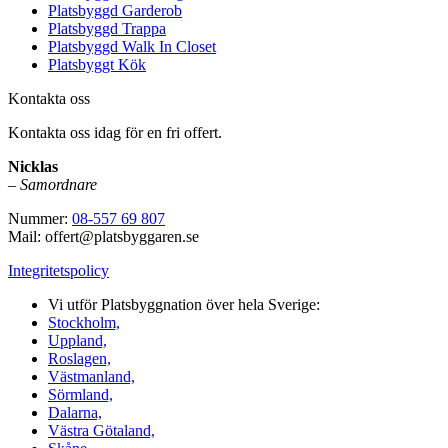
Platsbyggd Garderob
Platsbyggd Trappa
Platsbyggd Walk In Closet
Platsbyggt Kök
Kontakta oss
Kontakta oss idag för en fri offert.
Nicklas
–
Samordnare
Nummer:
08-557 69 807
Mail: offert@platsbyggaren.se
Integritetspolicy
Vi utför Platsbyggnation över hela Sverige:
Stockholm,
Uppland,
Roslagen,
Västmanland,
Sörmland,
Dalarna,
Västra Götaland,