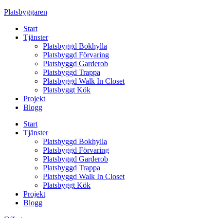
Skip
Platsbyggaren
to
Start
content
Tjänster
Platsbyggd Bokhylla
Platsbyggd Förvaring
Platsbyggd Garderob
Platsbyggd Trappa
Platsbyggd Walk In Closet
Platsbyggt Kök
Projekt
Blogg
Start
Tjänster
Platsbyggd Bokhylla
Platsbyggd Förvaring
Platsbyggd Garderob
Platsbyggd Trappa
Platsbyggd Walk In Closet
Platsbyggt Kök
Projekt
Blogg