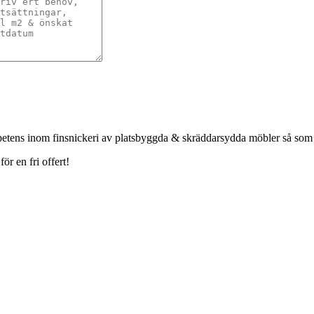
petens inom finsnickeri av platsbyggda & skräddarsydda möbler så som
r en fri offert!