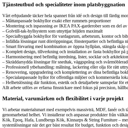
Tjänsteutbud och specialiteter inom platsbyggnation
Vårt erbjudande täcker hela spannet från idé och design till färdig mo
– Måttanpassade bokhyllor exakt efter rummets proportioner
– Montering och inpassning av IKEA PAX-garderober som en del av 
– Golvtill-tak-hyllsystem som utnyttjar höjden maximalt
– Specialbyggda bokhyllor för vardagsrum, arbetsrum, kontor och bib
– Infällda lösningar runt dörröppningar, fönsterpartier och befintliga n
– Smart förvaring med kombination av öppna hyllplan, stängda skåp o
– Komplett design, tillverkning och installation av fasta bokhyllor på p
– Harmonisering med befintlig inredning, lister, socklar och arkitekton
– Skräddarsydda lösningar för snedtak, väggsprång och svårmöblerad
– Professionell ytbehandling: målning, lackering eller olja för rätt uttr
– Renovering, uppgradering och komplettering av dina befintliga bok
– Specialanpassade hyllor för offentliga miljöer och kommersiella lok
– Helhetslösning där funktion, estetik och detaljarbete samspelar för e
Allt arbete utförs av erfarna finsnickare med fokus på precision, hållba
Material, varumärken och flexibilitet i varje projekt
Vi arbetar materialsmart med exempelvis massivträ, MDF, fanér och tålig
genomarbetad helhet. Vi installerar och anpassar produkter från vä
Kök, Epoq, Hafa, Lundbergs Kök, Kinnarps & String Furniture – men a
systemlösningar när det ger bäst resultat för budget, funktion och desi