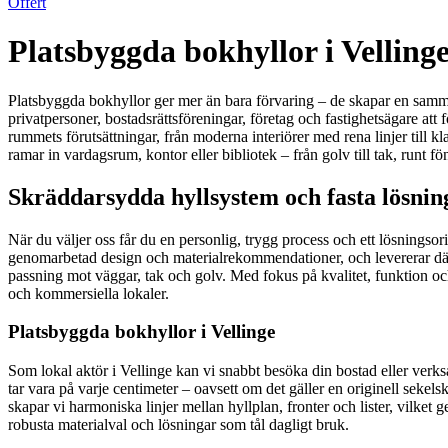
Offert
Platsbyggda bokhyllor i Vellinge
Platsbyggda bokhyllor ger mer än bara förvaring – de skapar en sammanh
privatpersoner, bostadsrättsföreningar, företag och fastighetsägare att f
rummets förutsättningar, från moderna interiörer med rena linjer till k
ramar in vardagsrum, kontor eller bibliotek – från golv till tak, runt 
Skräddarsydda hyllsystem och fasta lösning
När du väljer oss får du en personlig, trygg process och ett lösningsori
genomarbetad design och materialrekommendationer, och levererar däref
passning mot väggar, tak och golv. Med fokus på kvalitet, funktion och
och kommersiella lokaler.
Platsbyggda bokhyllor i Vellinge
Som lokal aktör i Vellinge kan vi snabbt besöka din bostad eller verks
tar vara på varje centimeter – oavsett om det gäller en originell seke
skapar vi harmoniska linjer mellan hyllplan, fronter och lister, vilket 
robusta materialval och lösningar som tål dagligt bruk.