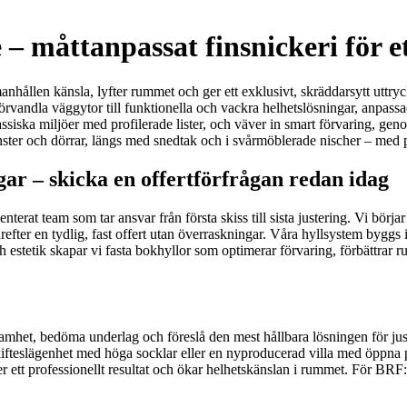
 – måttanpassat finsnickeri för e
ållen känsla, lyfter rummet och ger ett exklusivt, skräddarsytt uttryck 
örvandla väggytor till funktionella och vackra helhetslösningar, anpassade 
lassiska miljöer med profilerade lister, och väver in smart förvaring, g
fönster och dörrar, längs med snedtak och i svårmöblerade nischer – med p
ar – skicka en offertförfrågan redan idag
enterat team som tar ansvar från första skiss till sista justering. Vi bö
ter en tydlig, fast offert utan överraskningar. Våra hyllsystem byggs i 
 estetik skapar vi fasta bokhyllor som optimerar förvaring, förbättrar r
amhet, bedöma underlag och föreslå den mest hållbara lösningen för just
lskifteslägenhet med höga socklar eller en nyproducerad villa med öppna
ger ett professionellt resultat och ökar helhetskänslan i rummet. För BRF: