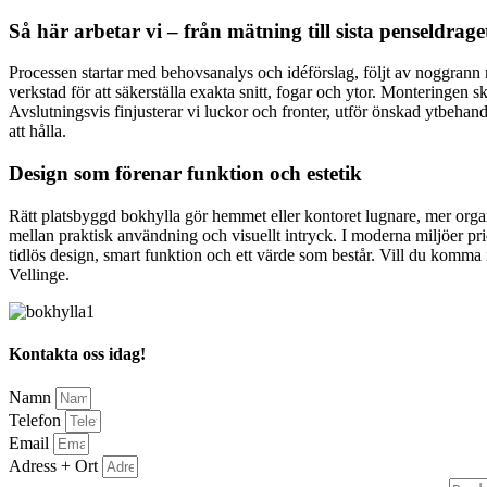
Så här arbetar vi – från mätning till sista penseldrage
Processen startar med behovsanalys och idéförslag, följt av noggrann mä
verkstad för att säkerställa exakta snitt, fogar och ytor. Monteringe
Avslutningsvis finjusterar vi luckor och fronter, utför önskad ytbeh
att hålla.
Design som förenar funktion och estetik
Rätt platsbyggd bokhylla gör hemmet eller kontoret lugnare, mer organ
mellan praktisk användning och visuellt intryck. I moderna miljöer prior
tidlös design, smart funktion och ett värde som består. Vill du komma 
Vellinge.
Kontakta oss idag!
Namn
Telefon
Email
Adress + Ort