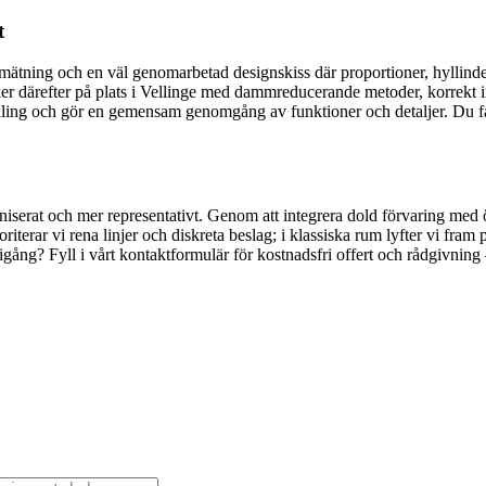
t
tning och en väl genomarbetad designskiss där proportioner, hyllindelnin
n sker därefter på plats i Vellinge med dammreducerande metoder, korrekt
andling och gör en gemensam genomgång av funktioner och detaljer. Du 
iserat och mer representativt. Genom att integrera dold förvaring med 
iterar vi rena linjer och diskreta beslag; i klassiska rum lyfter vi fram 
igång? Fyll i vårt kontaktformulär för kostnadsfri offert och rådgivning 