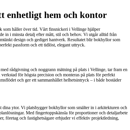
tt enhetligt hem och kontor
som håller över tid. Vårt finsnickeri i Vellinge hjälper
in i minsta detalj efter mått, stil och behov. Vi utgår alltid från
enomtänkt design och gediget hantverk. Resultatet blir bokhyllor som
erfekt passform och ett tidlöst, elegant uttryck.
rjar med rådgivning och noggrann mätning på plats i Vellinge, tar fram en
verkstad för högsta precision och monteras på plats för perfekt
umsflödet och ger ett sammanhållet helhetsintryck – i både bostäder
 dina ytor. Vi platsbygger bokhyllor som smälter in i arkitekturen och
 planlösningar. Med fingertoppskänsla för proportioner och detaljarbete
er, företag och fastighetsägare erbjuder vi effektiv projektledning,