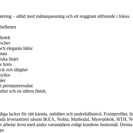
ntering – alltid med måttanpassning och ett noggrant utförande i fokus.
helheten
liotek
ischer
ch eleganta lådor
lats
iska linjer
e hörn
yck och tålighet
hyllor
aler
tt premiumresultat
rhet och en stilren finish.
a lacker för rätt känsla, stabilitet och underhållsnivå. Frontprofiler, li
lkända leverantörer såsom IKEA, Nobia, Marbodal, Myresjökök, HTH, No
rbetar även med andra varumärken enligt kundens önskemål. Denna flex
gn.