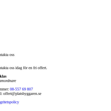
takta oss
akta oss idag för en fri offert.
klas
amordnare
mmer:
08-557 69 807
l: offert@platsbyggaren.se
gritetspolicy