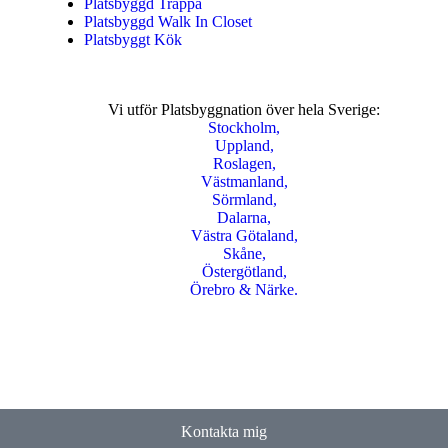
Platsbyggd Trappa
Platsbyggd Walk In Closet
Platsbyggt Kök
Vi utför Platsbyggnation över hela Sverige:
Stockholm,
Uppland,
Roslagen,
Västmanland,
Sörmland,
Dalarna,
Västra Götaland,
Skåne,
Östergötland,
Örebro & Närke.
Kontakta mig