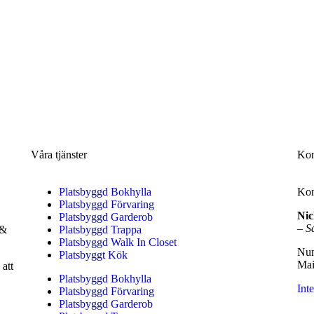
Våra tjänster
Kon
Platsbyggd Bokhylla
Kont
Platsbyggd Förvaring
Nic
Platsbyggd Garderob
–
S
 &
Platsbyggd Trappa
Platsbyggd Walk In Closet
Nu
Platsbyggt Kök
Mai
att
Platsbyggd Bokhylla
Inte
Platsbyggd Förvaring
Platsbyggd Garderob