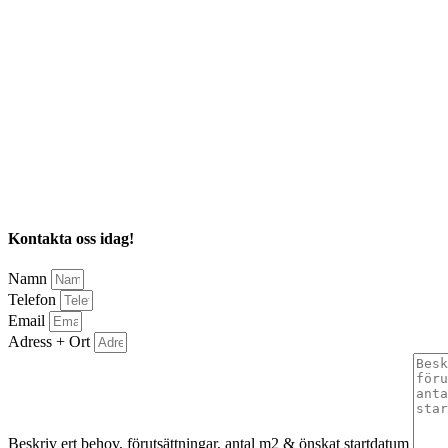
Kontakta oss idag!
Namn
Telefon
Email
Adress + Ort
Beskriv ert behov, förutsättningar, antal m2 & önskat startdatum