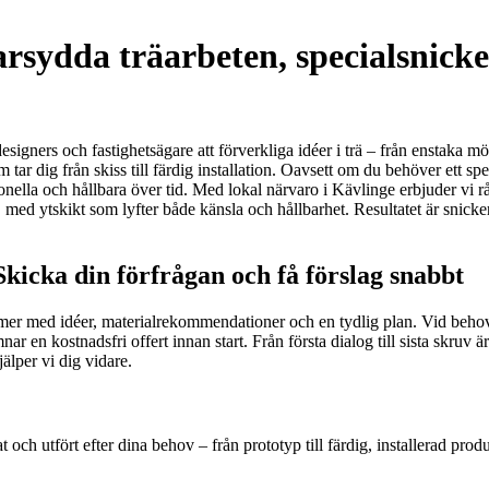
arsydda träarbeten, specialsnicke
designers och fastighetsägare att förverkliga idéer i trä – från enstaka m
ar dig från skiss till färdig installation. Oavsett om du behöver ett spe
nella och hållbara över tid. Med lokal närvaro i Kävlinge erbjuder vi r
er, med ytskikt som lyfter både känsla och hållbarhet. Resultatet är sni
Skicka din förfrågan och få förslag snabbt
mmer med idéer, materialrekommendationer och en tydlig plan. Vid behov
ämnar en kostnadsfri offert innan start. Från första dialog till sista skru
älper vi dig vidare.
 och utfört efter dina behov – från prototyp till färdig, installerad produ