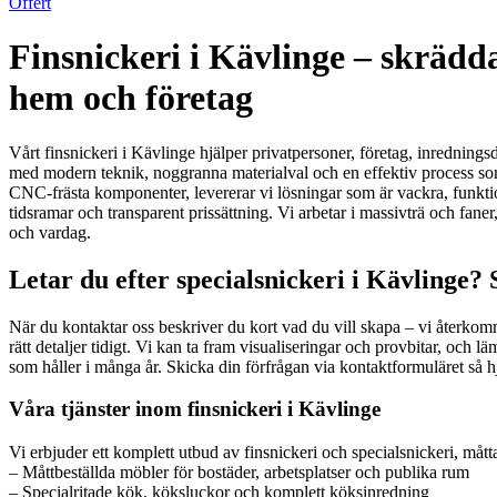
Offert
Finsnickeri i Kävlinge – skrädd
hem och företag
Vårt finsnickeri i Kävlinge hjälper privatpersoner, företag, inrednings
med modern teknik, noggranna materialval och en effektiv process som t
CNC-frästa komponenter, levererar vi lösningar som är vackra, funktio
tidsramar och transparent prissättning. Vi arbetar i massivträ och fan
och vardag.
Letar du efter specialsnickeri i Kävlinge? 
När du kontaktar oss beskriver du kort vad du vill skapa – vi återko
rätt detaljer tidigt. Vi kan ta fram visualiseringar och provbitar, och l
som håller i många år. Skicka din förfrågan via kontaktformuläret så hj
Våra tjänster inom finsnickeri i Kävlinge
Vi erbjuder ett komplett utbud av finsnickeri och specialsnickeri, måttat
– Måttbeställda möbler för bostäder, arbetsplatser och publika rum
– Specialritade kök, köksluckor och komplett köksinredning