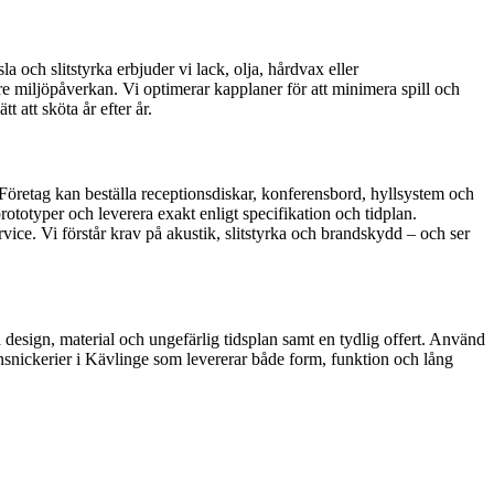
a och slitstyrka erbjuder vi lack, olja, hårdvax eller
gre miljöpåverkan. Vi optimerar kapplaner för att minimera spill och
t att sköta år efter år.
Företag kan beställa receptionsdiskar, konferensbord, hyllsystem och
ototyper och leverera exakt enligt specifikation och tidplan.
ice. Vi förstår krav på akustik, slitstyrka och brandskydd – och ser
design, material och ungefärlig tidsplan samt en tydlig offert. Använd
finsnickerier i Kävlinge som levererar både form, funktion och lång