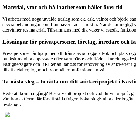
Material, ytor och hållbarhet som håller över tid
Vi arbetar med noga utvalda träslag som ek, ask, valnöt och björk, samt 
specialbehandlingar som framhäver träets struktur. När det är möjligt 
återvinner restmaterial. Tillsammans med dig väger vi estetik, funktion oc
Lösningar för privatpersoner, företag, inredare och f
Privatpersoner får hjälp med allt från specialbyggda kök och platsbyg
butiksinredning anpassade efter varumärke och flöden. Inredningsdesign
Fastighetsägare och BRF:er anlitar oss för renovering av snickerier i
till att detaljer, fogar och ytor håller professionell nivå.
Ta nästa steg – berätta om ditt snickeriprojekt i Kävl
Redo att komma igång? Beskriv ditt projekt och vad du vill uppnå, gär
vårt kontaktformulär för att ställa frågor, boka rådgivning eller begär
livslängd.