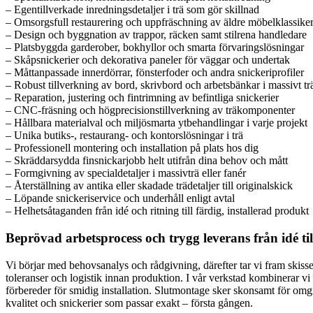
– Egentillverkade inredningsdetaljer i trä som gör skillnad
– Omsorgsfull restaurering och uppfräschning av äldre möbelklassike
– Design och byggnation av trappor, räcken samt stilrena handledare
– Platsbyggda garderober, bokhyllor och smarta förvaringslösningar
– Skåpsnickerier och dekorativa paneler för väggar och undertak
– Måttanpassade innerdörrar, fönsterfoder och andra snickeriprofiler
– Robust tillverkning av bord, skrivbord och arbetsbänkar i massivt tr
– Reparation, justering och fintrimning av befintliga snickerier
– CNC-fräsning och högprecisionstillverkning av träkomponenter
– Hållbara materialval och miljösmarta ytbehandlingar i varje projekt
– Unika butiks-, restaurang- och kontorslösningar i trä
– Professionell montering och installation på plats hos dig
– Skräddarsydda finsnickarjobb helt utifrån dina behov och mått
– Formgivning av specialdetaljer i massivträ eller fanér
– Återställning av antika eller skadade trädetaljer till originalskick
– Löpande snickeriservice och underhåll enligt avtal
– Helhetsåtaganden från idé och ritning till färdig, installerad produkt
Beprövad arbetsprocess och trygg leverans från idé till
Vi börjar med behovsanalys och rådgivning, därefter tar vi fram skisse
toleranser och logistik innan produktion. I vår verkstad kombinerar v
förbereder för smidig installation. Slutmontage sker skonsamt för omgi
kvalitet och snickerier som passar exakt – första gången.