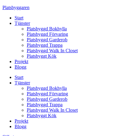
Skip
Platsbyggaren
to
Start
content
Tjänster
Platsbyggd Bokhylla
Platsbyggd Förvaring
Platsbyggd Garderob
Platsbyggd Trappa
Platsbyggd Walk In Closet
Platsbyggt Kök
Projekt
Blogg
Start
Tjänster
Platsbyggd Bokhylla
Platsbyggd Förvaring
Platsbyggd Garderob
Platsbyggd Trappa
Platsbyggd Walk In Closet
Platsbyggt Kök
Projekt
Blogg