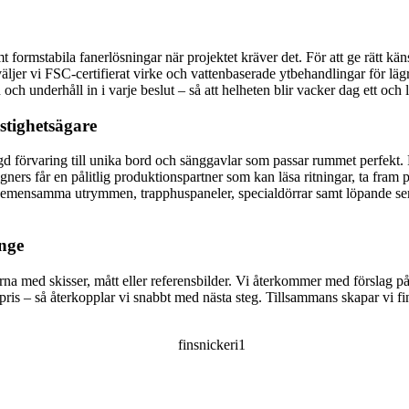
formstabila fanerlösningar när projektet kräver det. För att ge rätt känsl
väljer vi FSC-certifierat virke och vattenbaserade ytbehandlingar för lä
h underhåll in i varje beslut – så att helheten blir vacker dag ett och lät
astighetsägare
gd förvaring till unika bord och sänggavlar som passar rummet perfekt. 
ers får en pålitlig produktionspartner som kan läsa ritningar, ta fram pr
 gemensamma utrymmen, trapphuspaneler, specialdörrar samt löpande serv
inge
na med skisser, mått eller referensbilder. Vi återkommer med förslag på 
a pris – så återkopplar vi snabbt med nästa steg. Tillsammans skapar vi 