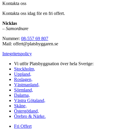
Kontakta oss
Kontakta oss idag för en fri offert.
Nicklas
–
Samordnare
Nummer:
08-557 69 807
Mail: offert@platsbyggaren.se
Integritetspolicy
Vi utför Platsbyggnation över hela Sverige:
Stockholm,
Uppland,
Roslagen,
Västmanland,
Sörmland,
Dalarna,
Västra Götaland,
Skåne,
Östergötland,
Örebro & Närke.
Fri Offert