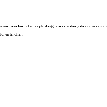
petens inom finsnickeri av platsbyggda & skräddarsydda möbler så som
r en fri offert!