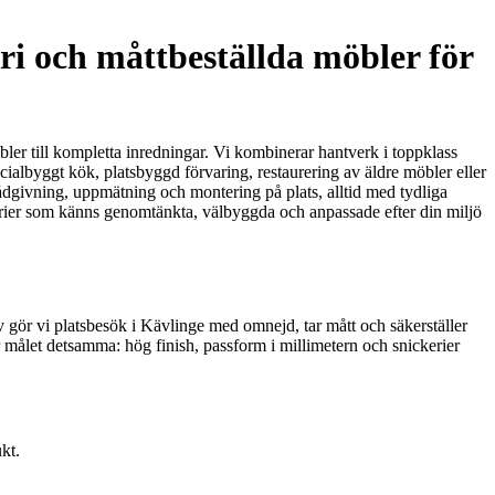
ri och måttbeställda möbler för
öbler till kompletta inredningar. Vi kombinerar hantverk i toppklass
cialbyggt kök, platsbyggd förvaring, restaurering av äldre möbler eller
ådgivning, uppmätning och montering på plats, alltid med tydliga
ckerier som känns genomtänkta, välbyggda och anpassade efter din miljö
 gör vi platsbesök i Kävlinge med omnejd, tar mått och säkerställer
v är målet detsamma: hög finish, passform i millimetern och snickerier
kt.