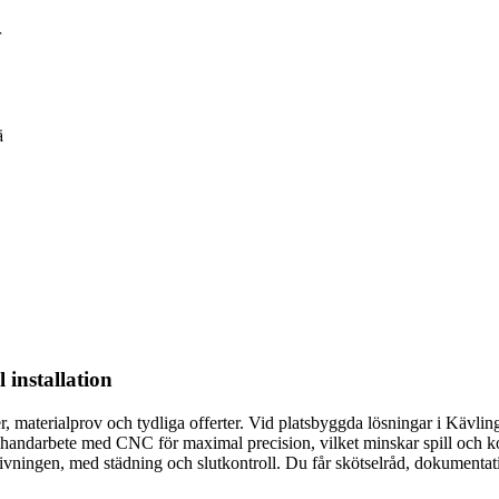
r
ä
 installation
r, materialprov och tydliga offerter. Vid platsbyggda lösningar i Kävlin
i handarbete med CNC för maximal precision, vilket minskar spill och ko
vningen, med städning och slutkontroll. Du får skötselråd, dokumentatio