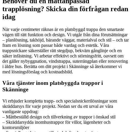
Behöver du en måttanpassad
trapplösning? Skicka din förfrågan redan
idag
När varje centimeter räknas är en platsbyggd trappa den smartaste
vägen till rätt funktion och design. Vi utgår från dina förutsättningar
– planlösning, takhöjd, bärande väggar, materialval och stil – och tar
fram en lösning som passar både vardag och estetik. Våra
trappsnickare säkerställer rätt stegdjup, bekväm gånglinje och en
säker infästning. Vi arbetar effektivt och störningsfritt, oavsett om
det gäller nybyggnation, vindstrappa, suterrängplan eller renovering
i äldre hus. Berätta om ditt projekt i Skänninge så återkommer vi
med lösningsförslag och kostnadsbild.
Våra tjänster inom platsbyggda trappor i
Skänninge
Vi erbjuder kompletta trapp- och specialsnickerilösningar som
skräddarsys för varje projekt. Nedan ser du ett urval av våra
vanligaste uppdrag:
– Måttbeställd design och tillverkning av trappor i önskad stil
– Skräddarsydda inomhustrappor för villor, lägenheter och
kontorsmiljöer