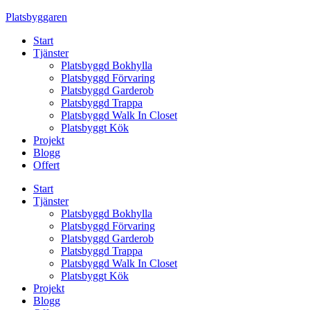
Skip
Platsbyggaren
to
Start
content
Tjänster
Platsbyggd Bokhylla
Platsbyggd Förvaring
Platsbyggd Garderob
Platsbyggd Trappa
Platsbyggd Walk In Closet
Platsbyggt Kök
Projekt
Blogg
Offert
Start
Tjänster
Platsbyggd Bokhylla
Platsbyggd Förvaring
Platsbyggd Garderob
Platsbyggd Trappa
Platsbyggd Walk In Closet
Platsbyggt Kök
Projekt
Blogg