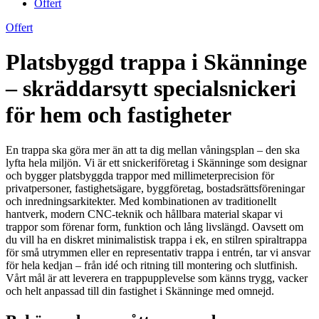
Offert
Offert
Platsbyggd trappa i Skänninge
– skräddarsytt specialsnickeri
för hem och fastigheter
En trappa ska göra mer än att ta dig mellan våningsplan – den ska
lyfta hela miljön. Vi är ett snickeriföretag i Skänninge som designar
och bygger platsbyggda trappor med millimeterprecision för
privatpersoner, fastighetsägare, byggföretag, bostadsrättsföreningar
och inredningsarkitekter. Med kombinationen av traditionellt
hantverk, modern CNC-teknik och hållbara material skapar vi
trappor som förenar form, funktion och lång livslängd. Oavsett om
du vill ha en diskret minimalistisk trappa i ek, en stilren spiraltrappa
för små utrymmen eller en representativ trappa i entrén, tar vi ansvar
för hela kedjan – från idé och ritning till montering och slutfinish.
Vårt mål är att leverera en trappupplevelse som känns trygg, vacker
och helt anpassad till din fastighet i Skänninge med omnejd.