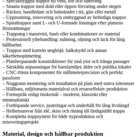
– Specialbyggda trappor till vind, loft och suterräng
– Smarta trappor med dold eller öppen förvaring under stegen
– Räcken, handledare och balustrader i trä, glas eller metall
– Upprustning, renovering och ombyggnad av befintliga trappor
– Spiraltrappor samt L- och U-formade lösningar efter platsens
förutsättningar
– Trappsteg i massivträ, fanér eller kombinationer av material
– Professionell ytbehandling: målning, oljning och lack för lång
hållbarhet
– Trappor med korrekt steghöjd, halkskydd och annan
säkerhetsoptimering
– Platsbesparande konstruktioner för små ytor och trånga passager
– Särskilda anpassningar för barnfamiljer, äldre och publika lokaler
– CNC-frästa komponenter för millimeterprecision och perfekt
passform
– Noggrann montering och installation på plats med snäva toleranser
– Hållbara, miljösmarta materialval och resurseffektiv produktion
– Formspråk enligt önskemål – modernt, klassiskt eller
minimalistiskt
– Fortlöpande service, justeringar och underhåll för lång livslängd
– Helhetsansvar från idé, skiss och ritning till färdigställd trappa
– Kompletta trappsystem för både nyproduktion och
renoveringsprojekt
Material, design och hållbar produktion