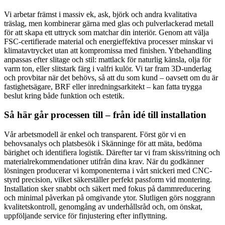
Vi arbetar främst i massiv ek, ask, björk och andra kvalitativa
träslag, men kombinerar gärna med glas och pulverlackerad metall
för att skapa ett uttryck som matchar din interiör. Genom att välja
FSC-certifierade material och energieffektiva processer minskar vi
klimatavtrycket utan att kompromissa med finishen. Ytbehandling
anpassas efter slitage och stil: mattlack för naturlig känsla, olja för
varm ton, eller slitstark färg i valfri kulör. Vi tar fram 3D-underlag
och provbitar när det behövs, så att du som kund – oavsett om du är
fastighetsägare, BRF eller inredningsarkitekt – kan fatta trygga
beslut kring både funktion och estetik.
Så här går processen till – från idé till installation
Vår arbetsmodell är enkel och transparent. Först gör vi en
behovsanalys och platsbesök i Skänninge för att mäta, bedöma
bärighet och identifiera logistik. Därefter tar vi fram skiss/ritning och
materialrekommendationer utifrån dina krav. När du godkänner
lösningen producerar vi komponenterna i vårt snickeri med CNC-
styrd precision, vilket säkerställer perfekt passform vid montering.
Installation sker snabbt och säkert med fokus på dammreducering
och minimal påverkan på omgivande ytor. Slutligen görs noggrann
kvalitetskontroll, genomgång av underhållsråd och, om önskat,
uppföljande service för finjustering efter inflyttning.