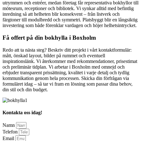
utrymmen och entréer, medan företag får representativa bokhyllor till
mötesrum, receptioner och bibliotek. Vi synkar alltid med befintlig
inredning så att helheten blir konsekvent – från listverk och
färgtoner till modulbredd och symmetri. Platsbyggt blir en långsiktig
investering som både förenklar vardagen och höjer helhetsintrycket.
Få offert på din bokhylla i Boxholm
Redo att ta nästa steg? Beskriv ditt projekt i vårt kontaktformulär:
mått, önskad layout, bilder på rummet och eventuell
inspirationslänk. Vi återkommer med rekommendationer, prisestimat
och preliminär tidplan. Vi arbetar i Boxholm med omnejd och
erbjuder transparent prissättning, kvalitet i varje detalj och tydlig
kommunikation genom hela processen. Skicka din förfrågan via
formuläret idag – så tar vi fram en lösning som passar dina behov,
din stil och din budget.
Kontakta oss idag!
Namn
Telefon
Email