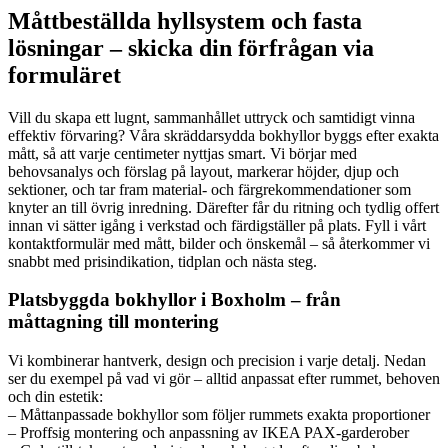
Måttbeställda hyllsystem och fasta
lösningar – skicka din förfrågan via
formuläret
Vill du skapa ett lugnt, sammanhållet uttryck och samtidigt vinna
effektiv förvaring? Våra skräddarsydda bokhyllor byggs efter exakta
mått, så att varje centimeter nyttjas smart. Vi börjar med
behovsanalys och förslag på layout, markerar höjder, djup och
sektioner, och tar fram material- och färgrekommendationer som
knyter an till övrig inredning. Därefter får du ritning och tydlig offert
innan vi sätter igång i verkstad och färdigställer på plats. Fyll i vårt
kontaktformulär med mått, bilder och önskemål – så återkommer vi
snabbt med prisindikation, tidplan och nästa steg.
Platsbyggda bokhyllor i Boxholm – från
måttagning till montering
Vi kombinerar hantverk, design och precision i varje detalj. Nedan
ser du exempel på vad vi gör – alltid anpassat efter rummet, behoven
och din estetik:
– Måttanpassade bokhyllor som följer rummets exakta proportioner
– Proffsig montering och anpassning av IKEA PAX-garderober