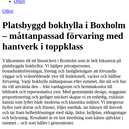
Offert
Offert
Platsbyggd bokhylla i Boxholm
– måttanpassad förvaring med
hantverk i toppklass
Välkommen till ett finsnickeri i Boxholm som är helt fokuserat på
platsbyggda bokhyllor. Vi hjälper privatpersoner,
bostadsrättsföreningar, företag och fastighetsägare att förvandla
väggar och svårmöblerade ytor till funktionell, vacker och hållbar
förvaring. Varje bokhylla måttanpassas efter rummet, din stil och hur
du vill använda den – från vardagsrum och hemmakontor till
bibliotek och representativa ytor. Med genomtänkt design, noggrann
proportionering och gediget snickeri skapar vi en enhetlig, exklusiv
känsla som lyfter både moderna och klassiska miljöer. Vi integrerar
hyllor runt dörrar och fönster, följer snedtak, tar hänsyn till listverk
och tar fram helhetslösningar med skåp, lådor, hyllplan, eldragningar
och belysning. Resultatet är en fast inredning som känns självklar i
rummet – och som håller i generationer.