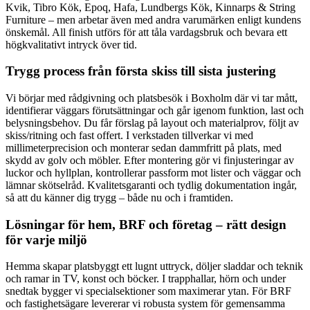
Kvik, Tibro Kök, Epoq, Hafa, Lundbergs Kök, Kinnarps & String
Furniture – men arbetar även med andra varumärken enligt kundens
önskemål. All finish utförs för att tåla vardagsbruk och bevara ett
högkvalitativt intryck över tid.
Trygg process från första skiss till sista justering
Vi börjar med rådgivning och platsbesök i Boxholm där vi tar mått,
identifierar väggars förutsättningar och går igenom funktion, last och
belysningsbehov. Du får förslag på layout och materialprov, följt av
skiss/ritning och fast offert. I verkstaden tillverkar vi med
millimeterprecision och monterar sedan dammfritt på plats, med
skydd av golv och möbler. Efter montering gör vi finjusteringar av
luckor och hyllplan, kontrollerar passform mot lister och väggar och
lämnar skötselråd. Kvalitetsgaranti och tydlig dokumentation ingår,
så att du känner dig trygg – både nu och i framtiden.
Lösningar för hem, BRF och företag – rätt design
för varje miljö
Hemma skapar platsbyggt ett lugnt uttryck, döljer sladdar och teknik
och ramar in TV, konst och böcker. I trapphallar, hörn och under
snedtak bygger vi specialsektioner som maximerar ytan. För BRF
och fastighetsägare levererar vi robusta system för gemensamma