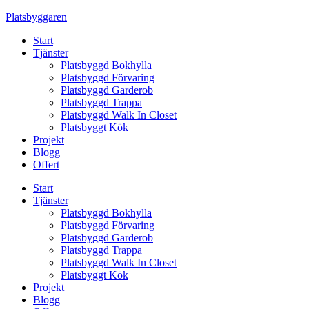
Skip
Platsbyggaren
to
Start
content
Tjänster
Platsbyggd Bokhylla
Platsbyggd Förvaring
Platsbyggd Garderob
Platsbyggd Trappa
Platsbyggd Walk In Closet
Platsbyggt Kök
Projekt
Blogg
Offert
Start
Tjänster
Platsbyggd Bokhylla
Platsbyggd Förvaring
Platsbyggd Garderob
Platsbyggd Trappa
Platsbyggd Walk In Closet
Platsbyggt Kök
Projekt
Blogg