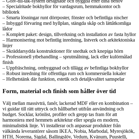
– Golv‑till‑tak‑system designade och byggda efter dina behov
– Specialritade bokhyllor för vardagsrum, hemmakontor och
bibliotek
– Smarta lösningar runt dörrposter, fönster och befintliga nischer
– Inbyggd förvaring med hyllplan, stängda skåp och lättåtkomliga
lådor
– Komplett paket: design, tillverkning och installation av fasta hyllor
– Harmonisering mot befintlig inredning, listverk och arkitektoniska
linjer
– Skräddarsydda konstruktioner för snedtak och knepiga hörn
– Professionell ytbehandling – sprutmålning, lack eller kulörmålad
finish
– Uppfräschning, ombyggnad och tillägg av befintliga bokhyllor
– Robust inredning för offentliga rum och kommersiella lokaler
– Helhetstänk där funktion, estetik och detaljkvalitet samspelar
Form, material och finish som håller över tid
Välj mellan massivträ, fanér, lackerad MDF eller en kombination –
vi guidar till rätt uttryck och hållbarhet utifrån användning och
budget. Socklar, krönlist, profiler och grepp tas fram för att
harmoniera med hemmets arkitektur eller spegla en modern,
minimalistisk linje. Vi installerar och anpassar produkter från
välkända leverantörer såsom IKEA, Nobia, Marbodal, Myresjökök,
HTH, Norema, Sigdal, Ballingslöv, Vedum, Kvänum, Puustelli,