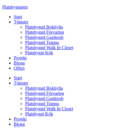
Skip
Platsbyggaren
to
Start
content
Tjänster
Platsbyggd Bokhylla
Platsbyggd Förvaring
Platsbyggd Garderob
Platsbyggd Trappa
Platsbyggd Walk In Closet
Platsbyggt Kök
Projekt
Blogg
Offert
Start
Tjänster
Platsbyggd Bokhylla
Platsbyggd Förvaring
Platsbyggd Garderob
Platsbyggd Trappa
Platsbyggd Walk In Closet
Platsbyggt Kök
Projekt
Blogg