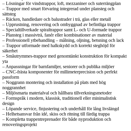
– Lösningar för vindstrappor, loft, mezzaniner och suterrängplan
– Trappor med smart förvaring integrerad under plansteg och
sättsteg
– Räcken, handledare och balustrader i trä, glas eller metall
– Upprustning, renovering och ombyggnad av befintliga trappor
– Specialtillverkade spiraltrappor samt L- och U-formade trappor
– Plansteg i massivträ, fanér eller kombinationer av material
– Professionell ytbehandling – målning, oljning, betsning och lack
– Trappor utformade med halkskydd och korrekt steghöjd för
säkerhet
– Småutrymmes-trappor med genomtänkt konstruktion för kompakt
yta
– Anpassningar för barnfamiljer, seniorer och publika miljöer
– CNC-frästa komponenter för millimeterprecision och perfekt
passform
– Noggrann montering och installation på plats med hög
noggrannhet
– Miljösmarta materialval och hållbara tillverkningsmetoder
– Formspråk i modern, klassisk, traditionell eller minimalistisk
design
– Löpande service, finjustering och underhåll för lång livslängd
– Helhetsansvar från idé, skiss och ritning till färdig trappa
– Kompletta trappentreprenader för både nyproduktion och
renoveringsprojekt