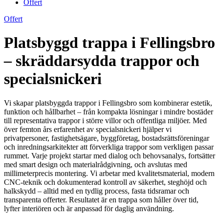
Offert
Offert
Platsbyggd trappa i Fellingsbro
– skräddarsydda trappor och
specialsnickeri
Vi skapar platsbyggda trappor i Fellingsbro som kombinerar estetik,
funktion och hållbarhet – från kompakta lösningar i mindre bostäder
till representativa trappor i större villor och offentliga miljöer. Med
över femton års erfarenhet av specialsnickeri hjälper vi
privatpersoner, fastighetsägare, byggföretag, bostadsrättsföreningar
och inredningsarkitekter att förverkliga trappor som verkligen passar
rummet. Varje projekt startar med dialog och behovsanalys, fortsätter
med smart design och materialrådgivning, och avslutas med
millimeterprecis montering. Vi arbetar med kvalitetsmaterial, modern
CNC-teknik och dokumenterad kontroll av säkerhet, steghöjd och
halkskydd – alltid med en tydlig process, fasta tidsramar och
transparenta offerter. Resultatet är en trappa som håller över tid,
lyfter interiören och är anpassad för daglig användning.