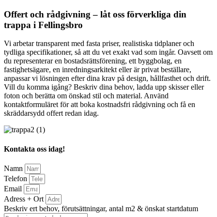
Offert och rådgivning – låt oss förverkliga din
trappa i Fellingsbro
Vi arbetar transparent med fasta priser, realistiska tidplaner och
tydliga specifikationer, så att du vet exakt vad som ingår. Oavsett om
du representerar en bostadsrättsförening, ett byggbolag, en
fastighetsägare, en inredningsarkitekt eller är privat beställare,
anpassar vi lösningen efter dina krav på design, hållfasthet och drift.
Vill du komma igång? Beskriv dina behov, ladda upp skisser eller
foton och berätta om önskad stil och material. Använd
kontaktformuläret för att boka kostnadsfri rådgivning och få en
skräddarsydd offert redan idag.
Kontakta oss idag!
Namn
Telefon
Email
Adress + Ort
Beskriv ert behov, förutsättningar, antal m2 & önskat startdatum