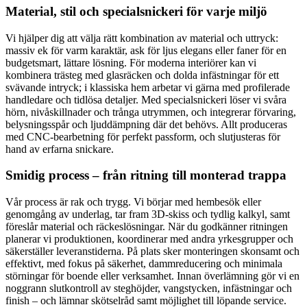
Material, stil och specialsnickeri för varje miljö
Vi hjälper dig att välja rätt kombination av material och uttryck:
massiv ek för varm karaktär, ask för ljus elegans eller faner för en
budgetsmart, lättare lösning. För moderna interiörer kan vi
kombinera trästeg med glasräcken och dolda infästningar för ett
svävande intryck; i klassiska hem arbetar vi gärna med profilerade
handledare och tidlösa detaljer. Med specialsnickeri löser vi svåra
hörn, nivåskillnader och trånga utrymmen, och integrerar förvaring,
belysningsspår och ljuddämpning där det behövs. Allt produceras
med CNC-bearbetning för perfekt passform, och slutjusteras för
hand av erfarna snickare.
Smidig process – från ritning till monterad trappa
Vår process är rak och trygg. Vi börjar med hembesök eller
genomgång av underlag, tar fram 3D-skiss och tydlig kalkyl, samt
föreslår material och räckeslösningar. När du godkänner ritningen
planerar vi produktionen, koordinerar med andra yrkesgrupper och
säkerställer leveranstiderna. På plats sker monteringen skonsamt och
effektivt, med fokus på säkerhet, dammreducering och minimala
störningar för boende eller verksamhet. Innan överlämning gör vi en
noggrann slutkontroll av steghöjder, vangstycken, infästningar och
finish – och lämnar skötselråd samt möjlighet till löpande service.