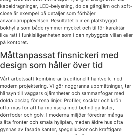
kabeldragningar, LED-belysning, dolda gångjärn och soft-
close är exempel på detaljer som förhöjer
användarupplevelsen. Resultatet blir en platsbyggd
bokhylla som både rymmer mycket och tillför karaktär –
lika rätt i funkislägenheten som i den nybyggda villan eller
på kontoret.
Måttanpassat finsnickeri med
design som håller över tid
Vårt arbetssätt kombinerar traditionellt hantverk med
modern projektering. Vi gör noggranna uppmätningar, tar
hänsyn till väggars ojämnheter och sammanfogar med
dolda beslag för rena linjer. Profiler, socklar och krön
utformas för att harmonisera med befintliga lister,
dörrfoder och golv. I moderna miljöer föredrar många
släta fronter och smala hyllplan, medan äldre hus ofta
gynnas av fasade kanter, spegelluckor och kraftigare