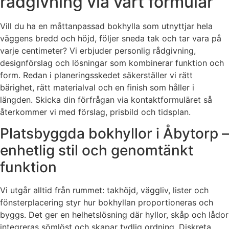
rådgivning via vårt formulär
Vill du ha en måttanpassad bokhylla som utnyttjar hela
väggens bredd och höjd, följer sneda tak och tar vara på
varje centimeter? Vi erbjuder personlig rådgivning,
designförslag och lösningar som kombinerar funktion och
form. Redan i planeringsskedet säkerställer vi rätt
bärighet, rätt materialval och en finish som håller i
längden. Skicka din förfrågan via kontaktformuläret så
återkommer vi med förslag, prisbild och tidsplan.
Platsbyggda bokhyllor i Åbytorp –
enhetlig stil och genomtänkt
funktion
Vi utgår alltid från rummet: takhöjd, väggliv, lister och
fönsterplacering styr hur bokhyllan proportioneras och
byggs. Det ger en helhetslösning där hyllor, skåp och lådor
integreras sömlöst och skapar tydlig ordning. Diskreta