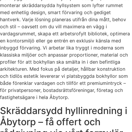
monterar skräddarsydda hyllsystem som lyfter rummet
med enhetlig design, smart förvaring och gediget
hantverk. Varje lösning planeras utifrån dina mått, behov
och stil – oavsett om du vill maximera en vägg i
vardagsrummet, skapa ett arbetsrofylt bibliotek, optimera
en kontorsmiljö eller ge entrén en exklusiv känsla med
inbyggd förvaring. Vi arbetar lika tryggt i moderna som
klassiska miljöer och anpassar proportioner, material och
profiler för att bokhyllan ska smälta in i den befintliga
arkitekturen. Med fokus på detaljer, hållbar konstruktion
och tidlös estetik levererar vi platsbyggda bokhyllor som
både förenklar vardagen och tillför ett premiumintryck –
för privatpersoner, bostadsrättsföreningar, företag och
fastighetsägare i hela Åbytorp.
Skräddarsydd hyllinredning i
Åbytorp – få offert och