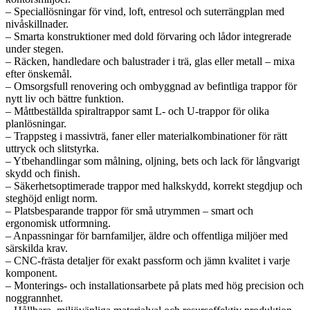
– Speciallösningar för vind, loft, entresol och suterrängplan med
nivåskillnader.
– Smarta konstruktioner med dold förvaring och lådor integrerade
under stegen.
– Räcken, handledare och balustrader i trä, glas eller metall – mixa
efter önskemål.
– Omsorgsfull renovering och ombyggnad av befintliga trappor för
nytt liv och bättre funktion.
– Måttbeställda spiraltrappor samt L- och U-trappor för olika
planlösningar.
– Trappsteg i massivträ, faner eller materialkombinationer för rätt
uttryck och slitstyrka.
– Ytbehandlingar som målning, oljning, bets och lack för långvarigt
skydd och finish.
– Säkerhetsoptimerade trappor med halkskydd, korrekt stegdjup och
steghöjd enligt norm.
– Platsbesparande trappor för små utrymmen – smart och
ergonomisk utformning.
– Anpassningar för barnfamiljer, äldre och offentliga miljöer med
särskilda krav.
– CNC-frästa detaljer för exakt passform och jämn kvalitet i varje
komponent.
– Monterings- och installationsarbete på plats med hög precision och
noggrannhet.