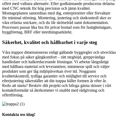
offert med valbara alternativ. Efter godkännande produceras delarna
med CNC-teknik för hög precision och jämn kvalitet.
Montageplanen samordnas med dig, entreprenörer eller förvaltare
för minimal störning. Montering, justering och slutkontroll sker av
våra erfarna snickare, och du får skötselråd samt dokumentation.
Processen passar lika bra för privat bostad som för fastighetsägare,
byggföretag, BRF eller inredningsarkitekt.
Säkerhet, kvalitet och hållbarhet i varje steg
Våra trappor dimensioneras enligt gällande byggregler och utvecklas
med fokus på säker gångkomfort – rätt steghöjd, greppvänliga
handledare och halkreducerande lösningar. Vi arbetar långsiktigt
med hållbara material och leverantörer, minimerar spill och väljer
produkter som ger låg miljöpåverkan över tid. Noggrann
kvalitetskontroll, tydliga garantier och möjlighet till service och
efterjustering säkerställer att din trappa håller formen år efter år.
Redo att starta? Beskriv ditt projekt och bifoga gärna skisser i vårt
kontaktformulär så återkommer vi snabbt med rådgivning och
offertförslag.
Kontakta oss idag!