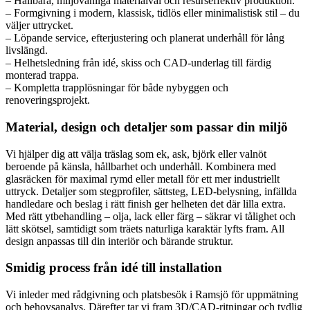
– Hållbara, miljövänliga materialval och resurseffektiv produktion.
– Formgivning i modern, klassisk, tidlös eller minimalistisk stil – du
väljer uttrycket.
– Löpande service, efterjustering och planerat underhåll för lång
livslängd.
– Helhetsledning från idé, skiss och CAD-underlag till färdig
monterad trappa.
– Kompletta trapplösningar för både nybyggen och
renoveringsprojekt.
Material, design och detaljer som passar din miljö
Vi hjälper dig att välja träslag som ek, ask, björk eller valnöt
beroende på känsla, hållbarhet och underhåll. Kombinera med
glasräcken för maximal rymd eller metall för ett mer industriellt
uttryck. Detaljer som stegprofiler, sättsteg, LED-belysning, infällda
handledare och beslag i rätt finish ger helheten det där lilla extra.
Med rätt ytbehandling – olja, lack eller färg – säkrar vi tålighet och
lätt skötsel, samtidigt som träets naturliga karaktär lyfts fram. All
design anpassas till din interiör och bärande struktur.
Smidig process från idé till installation
Vi inleder med rådgivning och platsbesök i Ramsjö för uppmätning
och behovsanalys. Därefter tar vi fram 3D/CAD-ritningar och tydlig