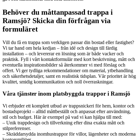
Behöver du måttanpassad trappa i
Ramsjö? Skicka din förfrågan via
formuläret
Vill du få en trappa som verkligen passar din bostad eller fastighet?
Vi tar hand om hela kedjan – från idé och design till färdig
installation – och levererar en lösning som är både vacker och
praktisk. Fyll i vårt kontaktformulär med kort beskrivning, mått och
eventuella inspirationsbilder så återkommer vi med förslag och
offert. Vi ger tydliga rekommendationer om material, ytbehandling
och säkerhetsdetaljer, samt en realistisk tidsplan. Vår prioritet är hög
kvalitet, smidig kommunikation och noll överraskningar.
Våra tjänster inom platsbyggda trappor i Ramsjö
Vi erbjuder ett komplett utbud av trappsnickeri för hem, kontor och
bostadsprojekt – alltid måttbeställt och anpassat efter användning,
stil och budget. Här är exempel på vad vi kan hjälpa till med:
– Unik trappdesign och tillverkning efter dina exakta mått och
stilpreferenser.
– Skräddarsydda inomhustrappor för villor, lägenheter och moderna
kontorsmiljöer.