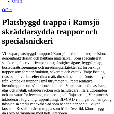
Offert
Offert
Platsbyggd trappa i Ramsjö –
skräddarsydda trappor och
specialsnickeri
Vi skapar platsbyggda trappor i Ramsjö med millimeterprecision,
genomtänkt design och hållbara materialval. Som specialiserat
snickeri hjälper vi privatpersoner, fastighetsägare, byggföretag,
bostadsrättsföreningar och inredningsarkitekter att förverkliga
trappor som förenar funktion, säkerhet och estetik. Varje lösning
ritas och tillverkas efter dina mått, din stil och dina förutsättningar –
från kompakta trappor i små utrymmen till representativa
huvudtrappor som sätter tonen i entrén. Vi arbetar med massivträ,
glas och metall, erbjuder räcken och handledare i flera utföranden
och ansvarar för leverans, montering och finjustering. Vår process
inkluderar rådgivning, uppmätning, 3D/CAD-ritningar och en tydlig
tidsplan så att du vet exakt vad som händer, när och till vilken
kostnad. Resultatet är en trappa som håller över tid, känns trygg att
gå i och harmonierar med hela interiören.