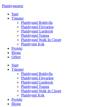
Skip
Platsbyggaren
to
Start
content
Tjänster
Platsbyggd Bokhylla
Platsbyggd Förvaring
Platsbyggd Garderob
Platsbyggd Trappa
Platsbyggd Walk In Closet
Platsbyggt Kök
Projekt
Blogg
Offert
Start
Tjänster
Platsbyggd Bokhylla
Platsbyggd Förvaring
Platsbyggd Garderob
Platsbyggd Trappa
Platsbyggd Walk In Closet
Platsbyggt Kök
Projekt
Blogg